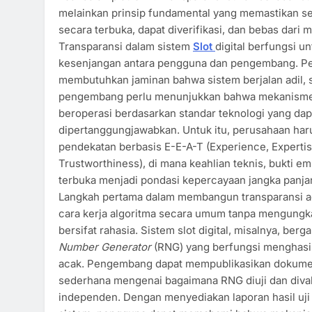
melainkan prinsip fundamental yang memastikan se
secara terbuka, dapat diverifikasi, dan bebas dari m
Transparansi dalam sistem
Slot
digital berfungsi 
kesenjangan antara pengguna dan pengembang. P
membutuhkan jaminan bahwa sistem berjalan adil,
pengembang perlu menunjukkan bahwa mekanisme 
beroperasi berdasarkan standar teknologi yang dap
dipertanggungjawabkan. Untuk itu, perusahaan ha
pendekatan berbasis E-E-A-T (Experience, Expertis
Trustworthiness), di mana keahlian teknis, bukti em
terbuka menjadi pondasi kepercayaan jangka panja
Langkah pertama dalam membangun transparansi a
cara kerja algoritma secara umum tanpa mengungka
bersifat rahasia. Sistem slot digital, misalnya, ber
Number Generator
(RNG) yang berfungsi menghasil
acak. Pengembang dapat mempublikasikan dokume
sederhana mengenai bagaimana RNG diuji dan dival
independen. Dengan menyediakan laporan hasil uji 