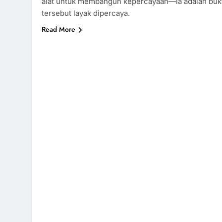
alat untuk membangun kepercayaan—ia adalah bukt
tersebut layak dipercaya.
Read More