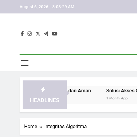
Skip
August 6, 2026
3:08:30 AM
to
content
Sto
Jelajahi K
 Login yang Resmi dan Aman
Solusi Akses Cepat melal
1 Month Ago
HEADLINES
Home
Integritas Algoritma