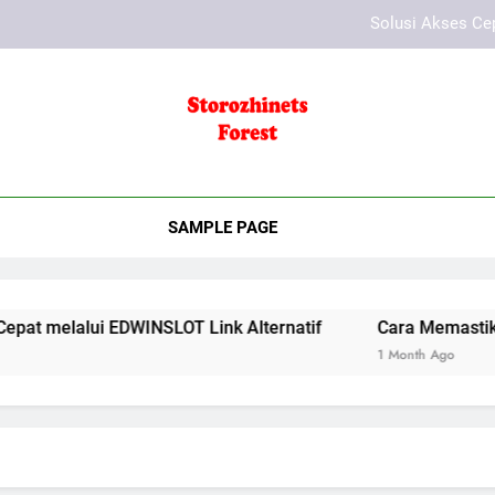
Solusi Akses Ce
Cara Memastikan EDWINS
Tips Mengh
rozhinets Forest
Cara Mengenali Halaman
eindahan Alam Di Storozhinets Forest. Destinasi Ekowisata Ya
Solusi Akses Ce
SAMPLE PAGE
Cara Memastikan EDWINS
Tips Mengh
ui EDWINSLOT Link Alternatif
Cara Memastikan EDWINSLO
1 Month Ago