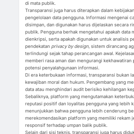
di mata publik.
Transparansi juga harus diterapkan dalam kebijakan
pengelolaan data pengguna. Informasi mengenai ca
disimpan, dan digunakan harus dijelaskan secara ri
publik. Pengguna berhak mengetahui apakah data 
dienkripsi, serta apakah digunakan untuk analisis p
pendekatan
privacy by design
, sistem dirancang ag
terlindungi sejak tahap perancangan awal. Kejelas
memberi rasa aman dan mengurangi kekhawatiran 
potensi penyalahgunaan informasi.
Di era keterbukaan informasi, transparansi bukan la
kewajiban moral dan hukum. Pengembang yang me
data atau menghindari audit berisiko kehilangan ke
Sebaliknya, platform yang mengutamakan keterbu
reputasi positif dan loyalitas pengguna yang lebih k
menunjukkan bahwa pengguna lebih cenderung ber
merekomendasikan platform yang memiliki rekam je
responsif terhadap umpan balik publik.
Selain dari sisi teknis, transparansi juga harus di