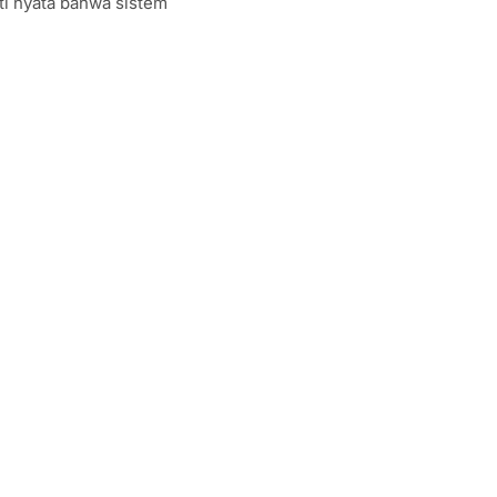
i nyata bahwa sistem