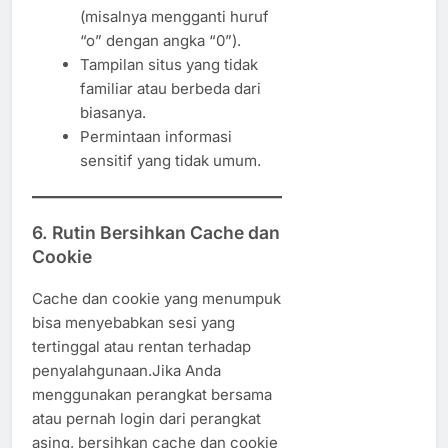
(misalnya mengganti huruf
“o” dengan angka “0”).
Tampilan situs yang tidak
familiar atau berbeda dari
biasanya.
Permintaan informasi
sensitif yang tidak umum.
6.
Rutin Bersihkan Cache dan
Cookie
Cache dan cookie yang menumpuk
bisa menyebabkan sesi yang
tertinggal atau rentan terhadap
penyalahgunaan.Jika Anda
menggunakan perangkat bersama
atau pernah login dari perangkat
asing, bersihkan cache dan cookie