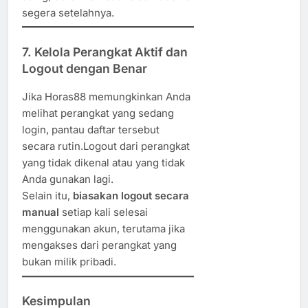
segera setelahnya.
7.
Kelola Perangkat Aktif dan
Logout dengan Benar
Jika Horas88 memungkinkan Anda
melihat perangkat yang sedang
login, pantau daftar tersebut
secara rutin.Logout dari perangkat
yang tidak dikenal atau yang tidak
Anda gunakan lagi.
Selain itu,
biasakan logout secara
manual
setiap kali selesai
menggunakan akun, terutama jika
mengakses dari perangkat yang
bukan milik pribadi.
Kesimpulan