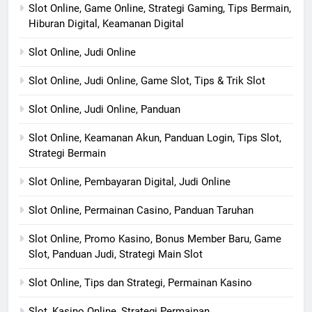
Slot Online, Game Online, Strategi Gaming, Tips Bermain,
Hiburan Digital, Keamanan Digital
Slot Online, Judi Online
Slot Online, Judi Online, Game Slot, Tips & Trik Slot
Slot Online, Judi Online, Panduan
Slot Online, Keamanan Akun, Panduan Login, Tips Slot,
Strategi Bermain
Slot Online, Pembayaran Digital, Judi Online
Slot Online, Permainan Casino, Panduan Taruhan
Slot Online, Promo Kasino, Bonus Member Baru, Game
Slot, Panduan Judi, Strategi Main Slot
Slot Online, Tips dan Strategi, Permainan Kasino
Slot, Kasino Online, Strategi Permainan