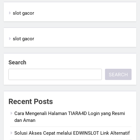
slot gacor
slot gacor
Search
SEARCH
Recent Posts
Cara Mengenali Halaman TIARA4D Login yang Resmi
dan Aman
Solusi Akses Cepat melalui EDWINSLOT Link Alternatif