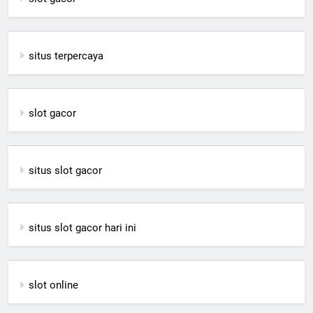
situs terpercaya
slot gacor
situs slot gacor
situs slot gacor hari ini
slot online