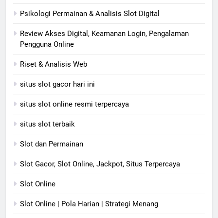
Psikologi Permainan & Analisis Slot Digital
Review Akses Digital, Keamanan Login, Pengalaman
Pengguna Online
Riset & Analisis Web
situs slot gacor hari ini
situs slot online resmi terpercaya
situs slot terbaik
Slot dan Permainan
Slot Gacor, Slot Online, Jackpot, Situs Terpercaya
Slot Online
Slot Online | Pola Harian | Strategi Menang