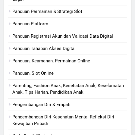
Panduan Permainan & Strategi Slot
Panduan Platform
Panduan Registrasi Akun dan Validasi Data Digital
Panduan Tahapan Akses Digital
Panduan, Keamanan, Permainan Online
Panduan, Slot Online
Parenting, Fashion Anak, Kesehatan Anak, Keselamatan
Anak, Tips Harian, Pendidikan Anak
Pengembangan Diri & Empati
Pengembangan Diri Kesehatan Mental Refleksi Diri
Kewajiban Pribadi