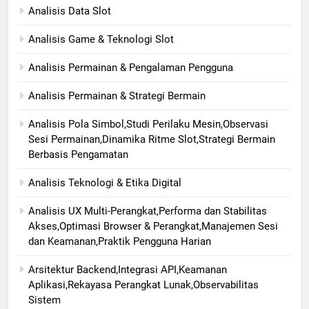
Analisis Data Slot
Analisis Game & Teknologi Slot
Analisis Permainan & Pengalaman Pengguna
Analisis Permainan & Strategi Bermain
Analisis Pola Simbol,Studi Perilaku Mesin,Observasi
Sesi Permainan,Dinamika Ritme Slot,Strategi Bermain
Berbasis Pengamatan
Analisis Teknologi & Etika Digital
Analisis UX Multi-Perangkat,Performa dan Stabilitas
Akses,Optimasi Browser & Perangkat,Manajemen Sesi
dan Keamanan,Praktik Pengguna Harian
Arsitektur Backend,Integrasi API,Keamanan
Aplikasi,Rekayasa Perangkat Lunak,Observabilitas
Sistem