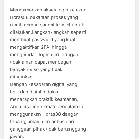
Mengamankan akses login ke akun
Horas88 bukanlah proses yang
rumit, namun sangat krusial untuk
dilakukan.Langkah-langkah seperti
membuat password yang kuat,
mengaktifkan 2FA, hingga
menghindari login dari jaringan
tidak aman dapat mencegah
banyak risiko yang tidak
diinginkan.
Dengan kesadaran digital yang
baik dan disiplin dalam
menerapkan praktik keamanan,
Anda bisa menikmati pengalaman
menggunakan Horas88 dengan
tenang, aman, dan bebas dari
gangguan pihak tidak bertanggung
jawab.