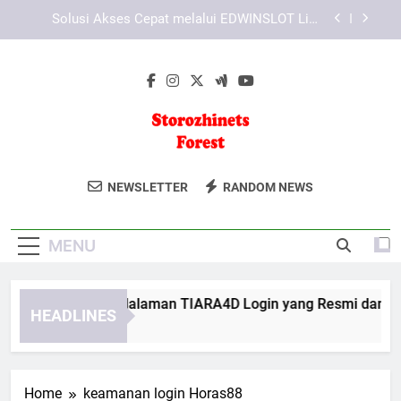
Skip
Cara Memastikan EDWINSLOT Login Berjalan
to
Stabil dan Lancar
content
Tips Menghindari Kesalahan Saat Login Edwinslot
Cara Mengenali Halaman TIARA4D Login yang
Resmi dan Aman
Solusi Akses Cepat melalui EDWINSLOT Link
Alternatif
Storozhinets
Jelajahi Keindahan Alam Di Storozhinets
Cara Memastikan EDWINSLOT Login Berjalan
NEWSLETTER
RANDOM NEWS
Stabil dan Lancar
Forest
Forest. Destinasi Ekowisata Yang
Tips Menghindari Kesalahan Saat Login Edwinslot
Sempurna Untuk Pecinta Alam.
MENU
ara Mengenali Halaman TIARA4D Login yang Resmi dan Ama
HEADLINES
Month Ago
Home
keamanan login Horas88