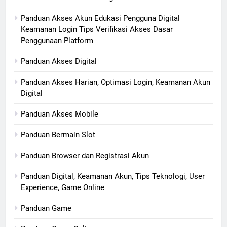
Panduan Akses Akun Edukasi Pengguna Digital
Keamanan Login Tips Verifikasi Akses Dasar
Penggunaan Platform
Panduan Akses Digital
Panduan Akses Harian, Optimasi Login, Keamanan Akun
Digital
Panduan Akses Mobile
Panduan Bermain Slot
Panduan Browser dan Registrasi Akun
Panduan Digital, Keamanan Akun, Tips Teknologi, User
Experience, Game Online
Panduan Game