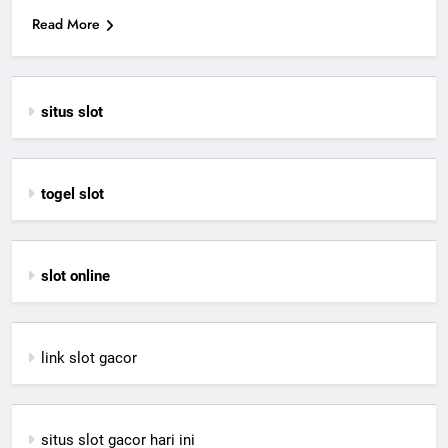
Read More
situs slot
togel slot
slot online
link slot gacor
situs slot gacor hari ini