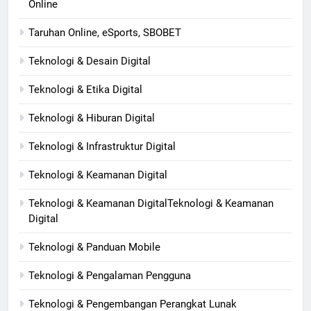
Online
Taruhan Online, eSports, SBOBET
Teknologi & Desain Digital
Teknologi & Etika Digital
Teknologi & Hiburan Digital
Teknologi & Infrastruktur Digital
Teknologi & Keamanan Digital
Teknologi & Keamanan DigitalTeknologi & Keamanan
Digital
Teknologi & Panduan Mobile
Teknologi & Pengalaman Pengguna
Teknologi & Pengembangan Perangkat Lunak