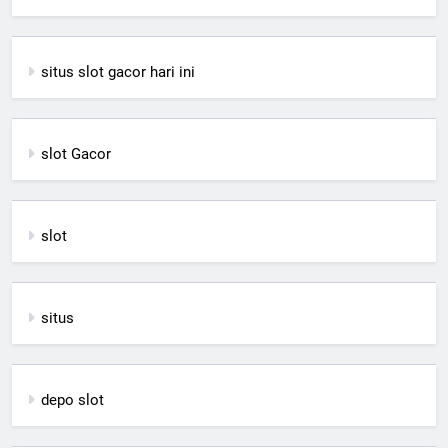
situs slot gacor hari ini
slot Gacor
slot
situs
depo slot