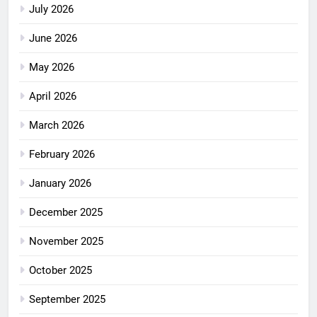
July 2026
June 2026
May 2026
April 2026
March 2026
February 2026
January 2026
December 2025
November 2025
October 2025
September 2025