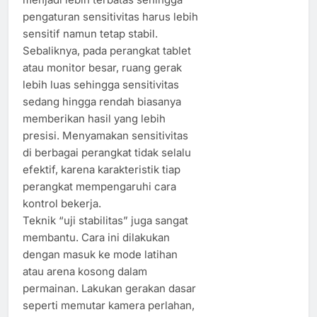
pengaturan sensitivitas harus lebih
sensitif namun tetap stabil.
Sebaliknya, pada perangkat tablet
atau monitor besar, ruang gerak
lebih luas sehingga sensitivitas
sedang hingga rendah biasanya
memberikan hasil yang lebih
presisi. Menyamakan sensitivitas
di berbagai perangkat tidak selalu
efektif, karena karakteristik tiap
perangkat mempengaruhi cara
kontrol bekerja.
Teknik “uji stabilitas” juga sangat
membantu. Cara ini dilakukan
dengan masuk ke mode latihan
atau arena kosong dalam
permainan. Lakukan gerakan dasar
seperti memutar kamera perlahan,