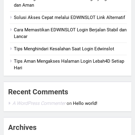
dan Aman
Solusi Akses Cepat melalui EDWINSLOT Link Alternatif
Cara Memastikan EDWINSLOT Login Berjalan Stabil dan
Lancar
Tips Menghindari Kesalahan Saat Login Edwinslot
Tips Aman Mengakses Halaman Login Lebah4D Setiap
Hari
Recent Comments
A WordPress Commenter
on
Hello world!
Archives