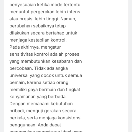
penyesuaian ketika mode tertentu
menuntut pergerakan lebih intens
atau presisi lebih tinggi. Namun,
perubahan sebaiknya tetap
dilakukan secara bertahap untuk
menjaga kestabilan kontrol.
Pada akhirnya, mengatur
sensitivitas kontrol adalah proses
yang membutuhkan kesabaran dan
percobaan. Tidak ada angka
universal yang cocok untuk semua
pemain, karena setiap orang
memiliki gaya bermain dan tingkat
kenyamanan yang berbeda.
Dengan memahami kebutuhan
pribadi, menguji gerakan secara
berkala, serta menjaga konsistensi
penggunaan, Anda dapat
menemukan pengaturan ideal yang