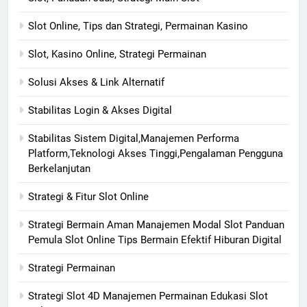
Slot Online, Tips dan Strategi, Permainan Kasino
Slot, Kasino Online, Strategi Permainan
Solusi Akses & Link Alternatif
Stabilitas Login & Akses Digital
Stabilitas Sistem Digital,Manajemen Performa
Platform,Teknologi Akses Tinggi,Pengalaman Pengguna
Berkelanjutan
Strategi & Fitur Slot Online
Strategi Bermain Aman Manajemen Modal Slot Panduan
Pemula Slot Online Tips Bermain Efektif Hiburan Digital
Strategi Permainan
Strategi Slot 4D Manajemen Permainan Edukasi Slot