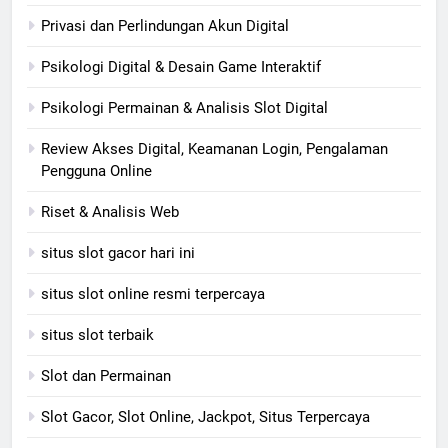
Privasi dan Perlindungan Akun Digital
Psikologi Digital & Desain Game Interaktif
Psikologi Permainan & Analisis Slot Digital
Review Akses Digital, Keamanan Login, Pengalaman
Pengguna Online
Riset & Analisis Web
situs slot gacor hari ini
situs slot online resmi terpercaya
situs slot terbaik
Slot dan Permainan
Slot Gacor, Slot Online, Jackpot, Situs Terpercaya