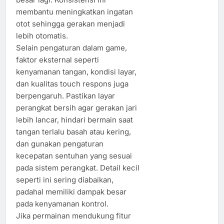
membantu meningkatkan ingatan
otot sehingga gerakan menjadi
lebih otomatis.
Selain pengaturan dalam game,
faktor eksternal seperti
kenyamanan tangan, kondisi layar,
dan kualitas touch respons juga
berpengaruh. Pastikan layar
perangkat bersih agar gerakan jari
lebih lancar, hindari bermain saat
tangan terlalu basah atau kering,
dan gunakan pengaturan
kecepatan sentuhan yang sesuai
pada sistem perangkat. Detail kecil
seperti ini sering diabaikan,
padahal memiliki dampak besar
pada kenyamanan kontrol.
Jika permainan mendukung fitur