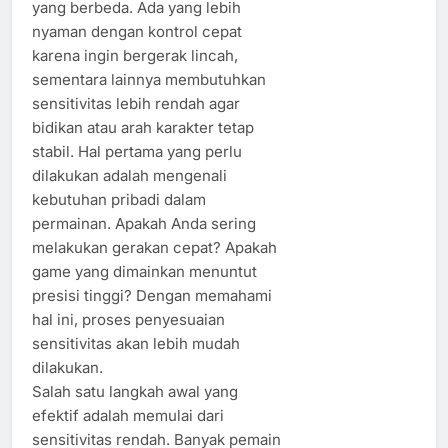
yang berbeda. Ada yang lebih
nyaman dengan kontrol cepat
karena ingin bergerak lincah,
sementara lainnya membutuhkan
sensitivitas lebih rendah agar
bidikan atau arah karakter tetap
stabil. Hal pertama yang perlu
dilakukan adalah mengenali
kebutuhan pribadi dalam
permainan. Apakah Anda sering
melakukan gerakan cepat? Apakah
game yang dimainkan menuntut
presisi tinggi? Dengan memahami
hal ini, proses penyesuaian
sensitivitas akan lebih mudah
dilakukan.
Salah satu langkah awal yang
efektif adalah memulai dari
sensitivitas rendah. Banyak pemain