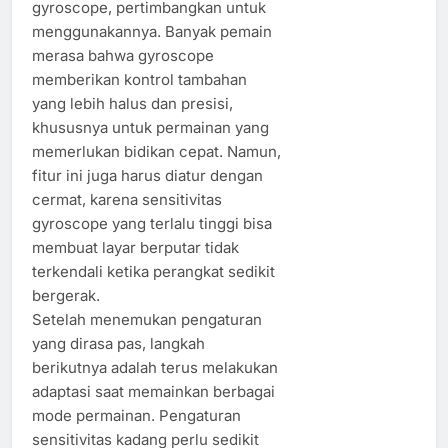
gyroscope, pertimbangkan untuk
menggunakannya. Banyak pemain
merasa bahwa gyroscope
memberikan kontrol tambahan
yang lebih halus dan presisi,
khususnya untuk permainan yang
memerlukan bidikan cepat. Namun,
fitur ini juga harus diatur dengan
cermat, karena sensitivitas
gyroscope yang terlalu tinggi bisa
membuat layar berputar tidak
terkendali ketika perangkat sedikit
bergerak.
Setelah menemukan pengaturan
yang dirasa pas, langkah
berikutnya adalah terus melakukan
adaptasi saat memainkan berbagai
mode permainan. Pengaturan
sensitivitas kadang perlu sedikit