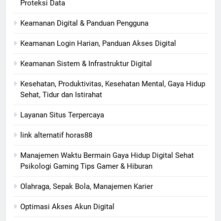
Proteksi Data
Keamanan Digital & Panduan Pengguna
Keamanan Login Harian, Panduan Akses Digital
Keamanan Sistem & Infrastruktur Digital
Kesehatan, Produktivitas, Kesehatan Mental, Gaya Hidup
Sehat, Tidur dan Istirahat
Layanan Situs Terpercaya
link alternatif horas88
Manajemen Waktu Bermain Gaya Hidup Digital Sehat
Psikologi Gaming Tips Gamer & Hiburan
Olahraga, Sepak Bola, Manajemen Karier
Optimasi Akses Akun Digital