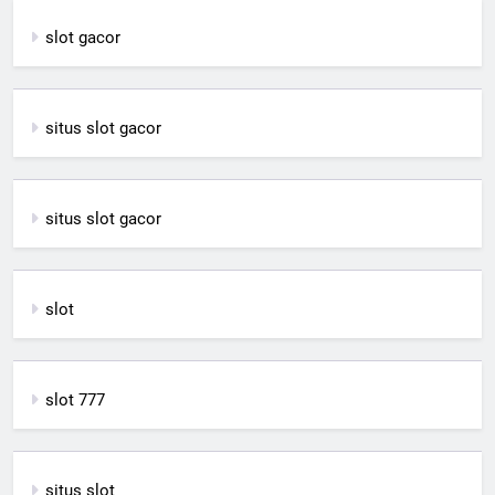
slot gacor
situs slot gacor
situs slot gacor
slot
slot 777
situs slot