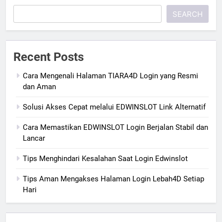
SEARCH
Recent Posts
Cara Mengenali Halaman TIARA4D Login yang Resmi
dan Aman
Solusi Akses Cepat melalui EDWINSLOT Link Alternatif
Cara Memastikan EDWINSLOT Login Berjalan Stabil dan
Lancar
Tips Menghindari Kesalahan Saat Login Edwinslot
Tips Aman Mengakses Halaman Login Lebah4D Setiap
Hari