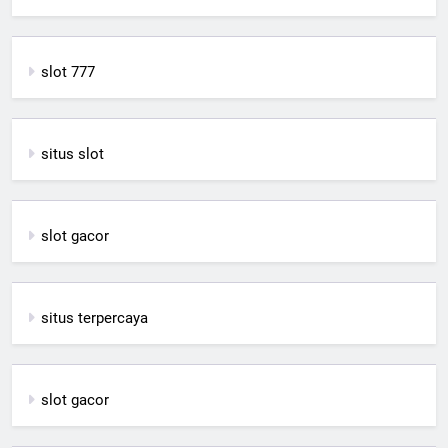
slot 777
situs slot
slot gacor
situs terpercaya
slot gacor