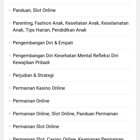
Panduan, Slot Online
Parenting, Fashion Anak, Kesehatan Anak, Keselamatan
Anak, Tips Harian, Pendidikan Anak
Pengembangan Diri & Empati
Pengembangan Diri Kesehatan Mental Refleksi Diri
Kewajiban Pribadi
Perjudian & Strategi
Permainan Kasino Online
Permainan Online
Permainan Online, Slot Online, Panduan Permainan
Permainan Slot Online
Permainan Slot, Casino Online, Keamanan Permainan