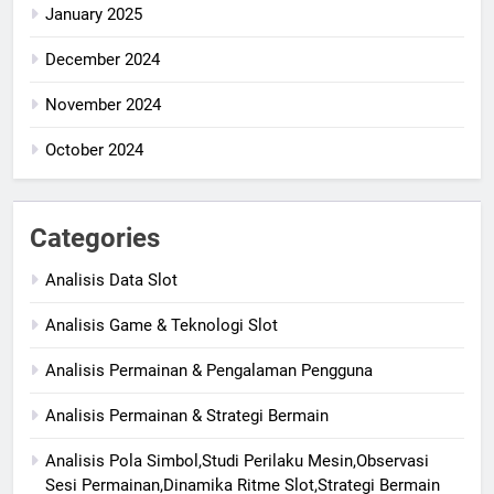
January 2025
December 2024
November 2024
October 2024
Categories
Analisis Data Slot
Analisis Game & Teknologi Slot
Analisis Permainan & Pengalaman Pengguna
Analisis Permainan & Strategi Bermain
Analisis Pola Simbol,Studi Perilaku Mesin,Observasi
Sesi Permainan,Dinamika Ritme Slot,Strategi Bermain