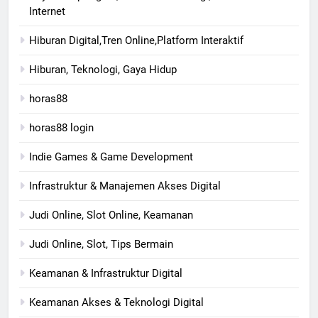
Internet
Hiburan Digital,Tren Online,Platform Interaktif
Hiburan, Teknologi, Gaya Hidup
horas88
horas88 login
Indie Games & Game Development
Infrastruktur & Manajemen Akses Digital
Judi Online, Slot Online, Keamanan
Judi Online, Slot, Tips Bermain
Keamanan & Infrastruktur Digital
Keamanan Akses & Teknologi Digital