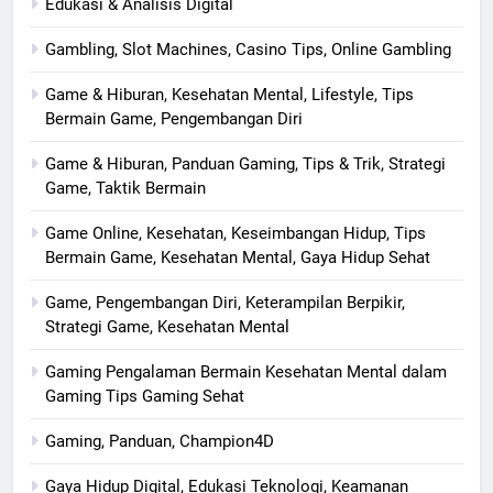
Edukasi & Analisis Digital
Gambling, Slot Machines, Casino Tips, Online Gambling
Game & Hiburan, Kesehatan Mental, Lifestyle, Tips
Bermain Game, Pengembangan Diri
Game & Hiburan, Panduan Gaming, Tips & Trik, Strategi
Game, Taktik Bermain
Game Online, Kesehatan, Keseimbangan Hidup, Tips
Bermain Game, Kesehatan Mental, Gaya Hidup Sehat
Game, Pengembangan Diri, Keterampilan Berpikir,
Strategi Game, Kesehatan Mental
Gaming Pengalaman Bermain Kesehatan Mental dalam
Gaming Tips Gaming Sehat
Gaming, Panduan, Champion4D
Gaya Hidup Digital, Edukasi Teknologi, Keamanan