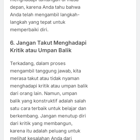
depan, karena Anda tahu bahwa
Anda telah mengambil langkah-
langkah yang tepat untuk
memperbaiki diri.
6. Jangan Takut Menghadapi
Kritik atau Umpan Balik
Terkadang, dalam proses
mengambil tanggung jawab, kita
merasa takut atau tidak nyaman
menghadapi kritik atau umpan balik
dari orang lain. Namun, umpan
balik yang konstruktif adalah salah
satu cara terbaik untuk belajar dan
berkembang. Jangan menutup diri
dari kritik yang membangun,
karena itu adalah peluang untuk
melihat kesalahan Anda dari