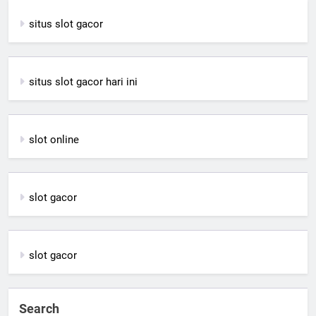
situs slot gacor
situs slot gacor hari ini
slot online
slot gacor
slot gacor
Search