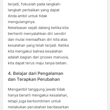
terjadi, fokuslah pada langkah-
langkah perbaikan yang dapat
Anda ambil untuk tidak
mengulanginya.
Kebebasan sejati datang ketika kita
berhenti menyalahkan diri sendiri
dan mulai memaafkan diri kita atas
kesalahan yang telah terjadi. Ketika
kita mengakui bahwa kesalahan
adalah bagian dari proses manusia,
kita dapat terus maju tanpa beban.
4. Belajar dari Pengalaman
dan Terapkan Perubahan
Mengambil tanggung jawab tidak
hanya berarti mengakui kesalahan,
tetapi juga berkomitmen untuk
melakukan perubahan berdasarkan