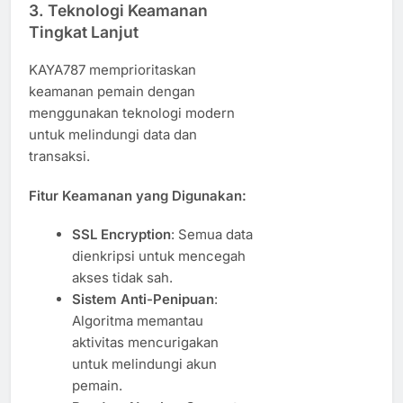
3. Teknologi Keamanan
Tingkat Lanjut
KAYA787 memprioritaskan
keamanan pemain dengan
menggunakan teknologi modern
untuk melindungi data dan
transaksi.
Fitur Keamanan yang Digunakan
:
SSL Encryption
: Semua data
dienkripsi untuk mencegah
akses tidak sah.
Sistem Anti-Penipuan
:
Algoritma memantau
aktivitas mencurigakan
untuk melindungi akun
pemain.