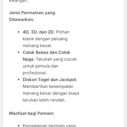
kalangan.
Jenis Permainan yang
Ditawarkan
:
4D, 3D, dan 2D
: Pilihan
klasik dengan peluang
menang besar.
Colok Bebas dan Colok
Naga
: Taruhan yang cocok
untuk pemula dan
profesional.
Diskon Togel dan Jackpot
:
Memberikan kesempatan
menang besar dengan biaya
taruhan lebih rendah.
Manfaat bagi Pemain
:
Pengalaman bermain yang