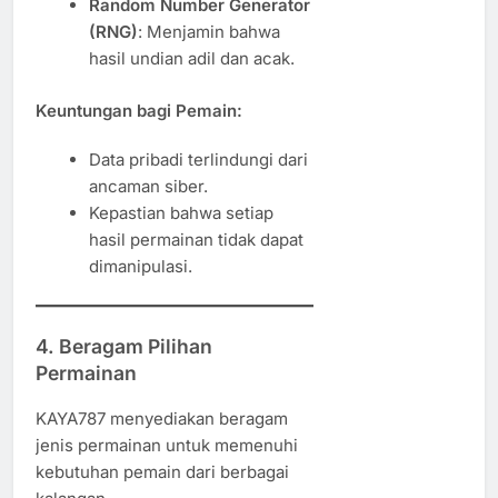
Random Number Generator
(RNG)
: Menjamin bahwa
hasil undian adil dan acak.
Keuntungan bagi Pemain
:
Data pribadi terlindungi dari
ancaman siber.
Kepastian bahwa setiap
hasil permainan tidak dapat
dimanipulasi.
4. Beragam Pilihan
Permainan
KAYA787 menyediakan beragam
jenis permainan untuk memenuhi
kebutuhan pemain dari berbagai