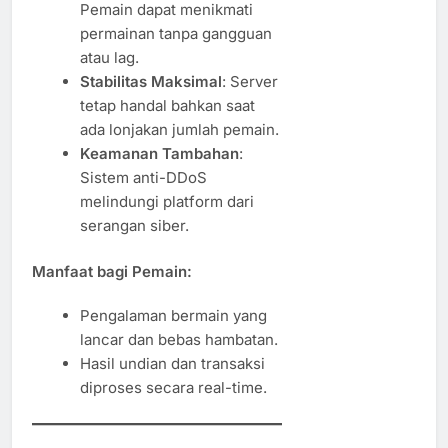
Pemain dapat menikmati
permainan tanpa gangguan
atau lag.
Stabilitas Maksimal
: Server
tetap handal bahkan saat
ada lonjakan jumlah pemain.
Keamanan Tambahan
:
Sistem anti-DDoS
melindungi platform dari
serangan siber.
Manfaat bagi Pemain
:
Pengalaman bermain yang
lancar dan bebas hambatan.
Hasil undian dan transaksi
diproses secara real-time.