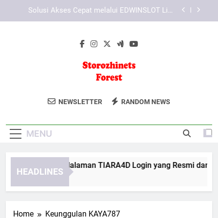
Skip
Cara Memastikan EDWINSLOT Login Berjalan
to
Stabil dan Lancar
content
Tips Menghindari Kesalahan Saat Login Edwinslot
Cara Mengenali Halaman TIARA4D Login yang
Resmi dan Aman
Solusi Akses Cepat melalui EDWINSLOT Link
Alternatif
Storozhinets
Jelajahi Keindahan Alam Di Storozhinets
Cara Memastikan EDWINSLOT Login Berjalan
NEWSLETTER
RANDOM NEWS
Stabil dan Lancar
Forest
Forest. Destinasi Ekowisata Yang
Tips Menghindari Kesalahan Saat Login Edwinslot
Sempurna Untuk Pecinta Alam.
MENU
Cara Mengenali Halaman TIARA4D Login yang Resmi dan Ama
HEADLINES
 Weeks Ago
Home
Keunggulan KAYA787