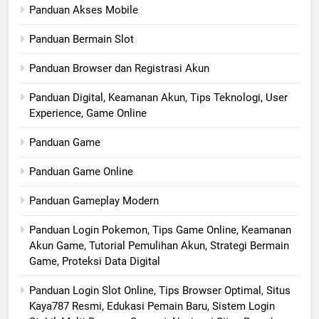
Panduan Akses Mobile
Panduan Bermain Slot
Panduan Browser dan Registrasi Akun
Panduan Digital, Keamanan Akun, Tips Teknologi, User
Experience, Game Online
Panduan Game
Panduan Game Online
Panduan Gameplay Modern
Panduan Login Pokemon, Tips Game Online, Keamanan
Akun Game, Tutorial Pemulihan Akun, Strategi Bermain
Game, Proteksi Data Digital
Panduan Login Slot Online, Tips Browser Optimal, Situs
Kaya787 Resmi, Edukasi Pemain Baru, Sistem Login