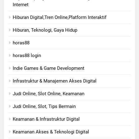
Internet
Hiburan Digital,Tren Online,Platform Interaktif
Hiburan, Teknologi, Gaya Hidup
horas88
horas88 login
Indie Games & Game Development
Infrastruktur & Manajemen Akses Digital
Judi Online, Slot Online, Keamanan
Judi Online, Slot, Tips Bermain
Keamanan & Infrastruktur Digital
Keamanan Akses & Teknologi Digital