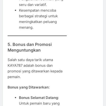
seru dan variatif.
Kesempatan mencoba
berbagai strategi untuk
meningkatkan peluang
menang.
5. Bonus dan Promosi
Menguntungkan
Salah satu daya tarik utama
KAYA787 adalah bonus dan
promosi yang ditawarkan kepada
pemain.
Bonus yang Ditawarkan
:
Bonus Selamat Datang
:
Untuk pemain baru yang