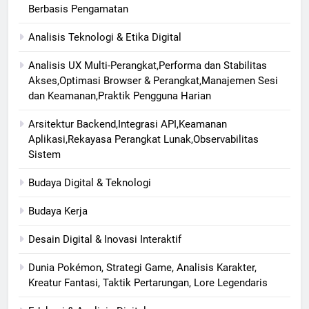
Berbasis Pengamatan
Analisis Teknologi & Etika Digital
Analisis UX Multi-Perangkat,Performa dan Stabilitas
Akses,Optimasi Browser & Perangkat,Manajemen Sesi
dan Keamanan,Praktik Pengguna Harian
Arsitektur Backend,Integrasi API,Keamanan
Aplikasi,Rekayasa Perangkat Lunak,Observabilitas
Sistem
Budaya Digital & Teknologi
Budaya Kerja
Desain Digital & Inovasi Interaktif
Dunia Pokémon, Strategi Game, Analisis Karakter,
Kreatur Fantasi, Taktik Pertarungan, Lore Legendaris