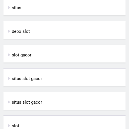
situs
depo slot
slot gacor
situs slot gacor
situs slot gacor
slot