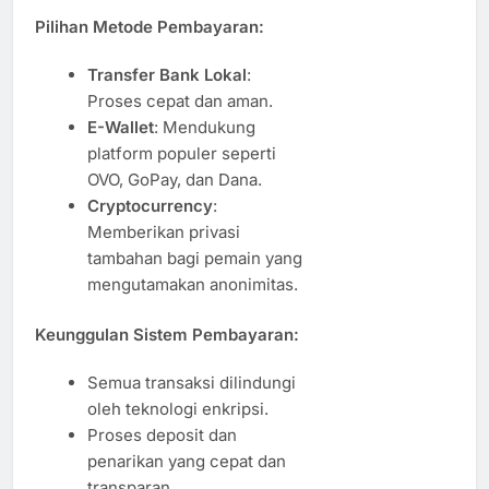
Pilihan Metode Pembayaran
:
Transfer Bank Lokal
:
Proses cepat dan aman.
E-Wallet
: Mendukung
platform populer seperti
OVO, GoPay, dan Dana.
Cryptocurrency
:
Memberikan privasi
tambahan bagi pemain yang
mengutamakan anonimitas.
Keunggulan Sistem Pembayaran
:
Semua transaksi dilindungi
oleh teknologi enkripsi.
Proses deposit dan
penarikan yang cepat dan
transparan.