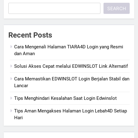
SEARCH
Recent Posts
Cara Mengenali Halaman TIARA4D Login yang Resmi
dan Aman
Solusi Akses Cepat melalui EDWINSLOT Link Alternatif
Cara Memastikan EDWINSLOT Login Berjalan Stabil dan
Lancar
Tips Menghindari Kesalahan Saat Login Edwinslot
Tips Aman Mengakses Halaman Login Lebah4D Setiap
Hari