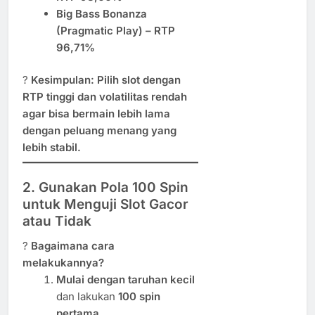
Big Bass Bonanza
(Pragmatic Play) – RTP
96,71%
?
Kesimpulan:
Pilih slot dengan
RTP tinggi dan volatilitas rendah
agar bisa bermain lebih lama
dengan peluang menang yang
lebih stabil.
2. Gunakan Pola 100 Spin
untuk Menguji Slot Gacor
atau Tidak
?
Bagaimana cara
melakukannya?
Mulai dengan taruhan kecil
dan lakukan
100 spin
pertama
.