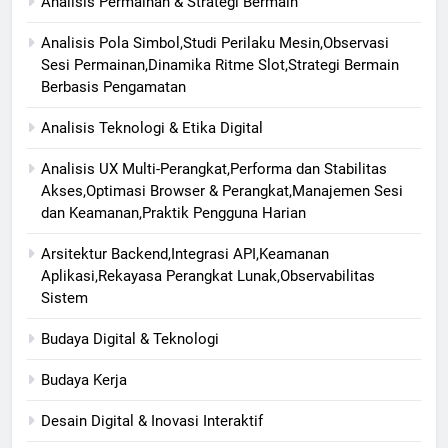
Analisis Permainan & Strategi Bermain
Analisis Pola Simbol,Studi Perilaku Mesin,Observasi
Sesi Permainan,Dinamika Ritme Slot,Strategi Bermain
Berbasis Pengamatan
Analisis Teknologi & Etika Digital
Analisis UX Multi-Perangkat,Performa dan Stabilitas
Akses,Optimasi Browser & Perangkat,Manajemen Sesi
dan Keamanan,Praktik Pengguna Harian
Arsitektur Backend,Integrasi API,Keamanan
Aplikasi,Rekayasa Perangkat Lunak,Observabilitas
Sistem
Budaya Digital & Teknologi
Budaya Kerja
Desain Digital & Inovasi Interaktif