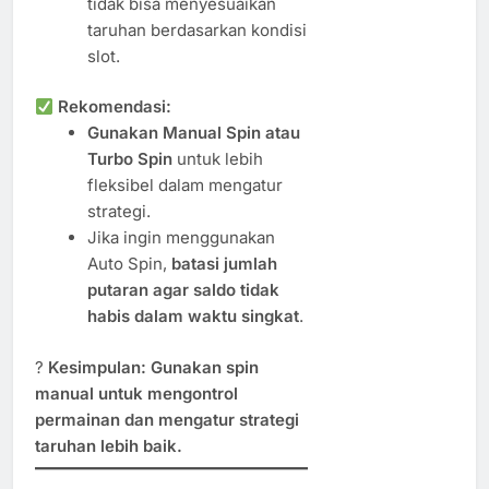
tidak bisa menyesuaikan
taruhan berdasarkan kondisi
slot.
Rekomendasi:
Gunakan Manual Spin atau
Turbo Spin
untuk lebih
fleksibel dalam mengatur
strategi.
Jika ingin menggunakan
Auto Spin,
batasi jumlah
putaran agar saldo tidak
habis dalam waktu singkat
.
?
Kesimpulan:
Gunakan spin
manual untuk mengontrol
permainan dan mengatur strategi
taruhan lebih baik.