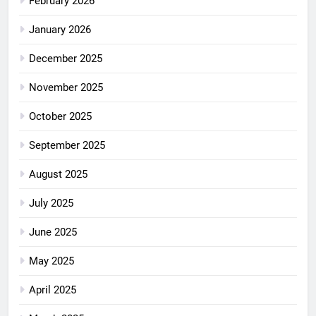
February 2026
January 2026
December 2025
November 2025
October 2025
September 2025
August 2025
July 2025
June 2025
May 2025
April 2025