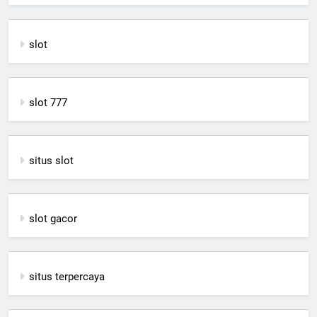
slot
slot 777
situs slot
slot gacor
situs terpercaya