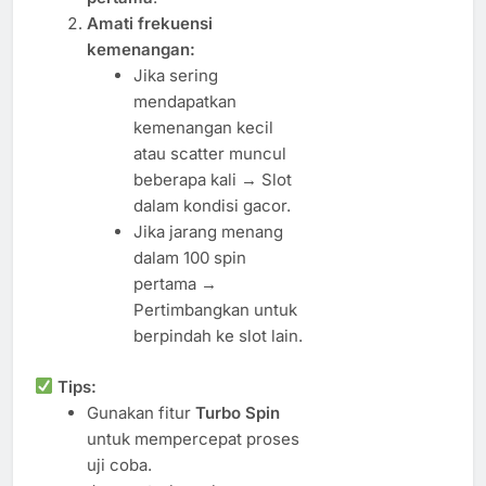
Amati frekuensi
kemenangan:
Jika sering
mendapatkan
kemenangan kecil
atau scatter muncul
beberapa kali → Slot
dalam kondisi gacor.
Jika jarang menang
dalam 100 spin
pertama →
Pertimbangkan untuk
berpindah ke slot lain.
Tips:
Gunakan fitur
Turbo Spin
untuk mempercepat proses
uji coba.