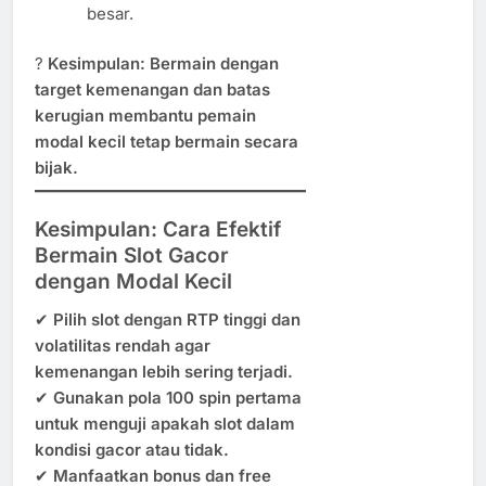
besar.
?
Kesimpulan:
Bermain dengan
target kemenangan dan batas
kerugian membantu pemain
modal kecil tetap bermain secara
bijak.
Kesimpulan: Cara Efektif
Bermain Slot Gacor
dengan Modal Kecil
✔
Pilih slot dengan RTP tinggi dan
volatilitas rendah agar
kemenangan lebih sering terjadi.
✔
Gunakan pola 100 spin pertama
untuk menguji apakah slot dalam
kondisi gacor atau tidak.
✔
Manfaatkan bonus dan free