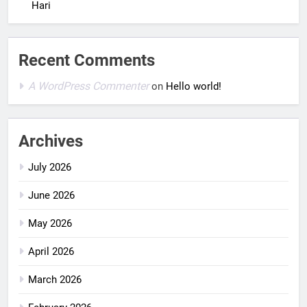
Hari
Recent Comments
A WordPress Commenter
on
Hello world!
Archives
July 2026
June 2026
May 2026
April 2026
March 2026