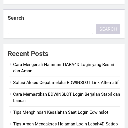
Search
SEARCH
Recent Posts
Cara Mengenali Halaman TIARA4D Login yang Resmi
dan Aman
Solusi Akses Cepat melalui EDWINSLOT Link Alternatif
Cara Memastikan EDWINSLOT Login Berjalan Stabil dan
Lancar
Tips Menghindari Kesalahan Saat Login Edwinslot
Tips Aman Mengakses Halaman Login Lebah4D Setiap