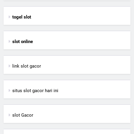
togel slot
slot online
link slot gacor
situs slot gacor hari ini
slot Gacor