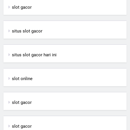
slot gacor
situs slot gacor
situs slot gacor hari ini
slot online
slot gacor
slot gacor