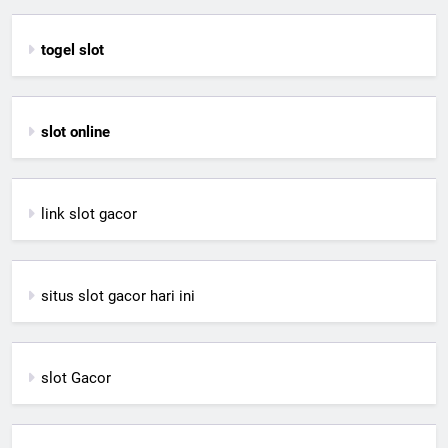
togel slot
slot online
link slot gacor
situs slot gacor hari ini
slot Gacor