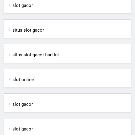
slot gacor
situs slot gacor
situs slot gacor hari ini
slot online
slot gacor
slot gacor