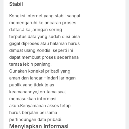
Stabil
Koneksi internet yang stabil sangat
memengaruhi kelancaran proses
daftar.Jika jaringan sering
terputus,data yang sudah diisi bisa
gagal diproses atau halaman harus
dimuat ulang.Kondisi seperti ini
dapat membuat proses sederhana
terasa lebih panjang.
Gunakan koneksi pribadi yang
aman dan lancar.Hindari jaringan
publik yang tidak jelas
keamanannya,terutama saat
memasukkan informasi
akun.Kenyamanan akses tetap
harus berjalan bersama
perlindungan data pribadi.
Menyiapkan Informasi