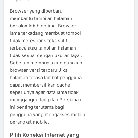
Browser yang diperbarui
membantu tampilan halaman
berjalan lebih optimal.Browser
lama terkadang membuat tombol
tidak merespons,teks sulit
terbaca,atau tampilan halaman
tidak sesuai dengan ukuran layar.
Sebelum membuat akun,gunakan
browser versi terbaru.Jika
halaman terasa lambat,pengguna
dapat membersihkan cache
seperlunya agar data lama tidak
mengganggu tampilan.Persiapan
ini penting terutama bagi
pengguna yang mengakses melalui
perangkat mobile.
Pilih Koneksi Internet yang