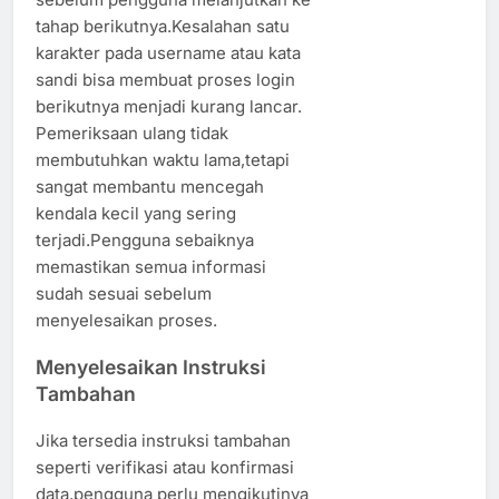
tahap berikutnya.Kesalahan satu
karakter pada username atau kata
sandi bisa membuat proses login
berikutnya menjadi kurang lancar.
Pemeriksaan ulang tidak
membutuhkan waktu lama,tetapi
sangat membantu mencegah
kendala kecil yang sering
terjadi.Pengguna sebaiknya
memastikan semua informasi
sudah sesuai sebelum
menyelesaikan proses.
Menyelesaikan Instruksi
Tambahan
Jika tersedia instruksi tambahan
seperti verifikasi atau konfirmasi
data,pengguna perlu mengikutinya