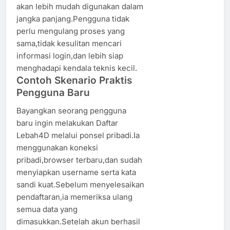
akan lebih mudah digunakan dalam
jangka panjang.Pengguna tidak
perlu mengulang proses yang
sama,tidak kesulitan mencari
informasi login,dan lebih siap
menghadapi kendala teknis kecil.
Contoh Skenario Praktis
Pengguna Baru
Bayangkan seorang pengguna
baru ingin melakukan Daftar
Lebah4D melalui ponsel pribadi.Ia
menggunakan koneksi
pribadi,browser terbaru,dan sudah
menyiapkan username serta kata
sandi kuat.Sebelum menyelesaikan
pendaftaran,ia memeriksa ulang
semua data yang
dimasukkan.Setelah akun berhasil