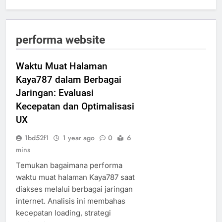
performa website
Waktu Muat Halaman
Kaya787 dalam Berbagai
Jaringan: Evaluasi
Kecepatan dan Optimalisasi
UX
1bd52f1
1 year ago
0
6
mins
Temukan bagaimana performa
waktu muat halaman Kaya787 saat
diakses melalui berbagai jaringan
internet. Analisis ini membahas
kecepatan loading, strategi