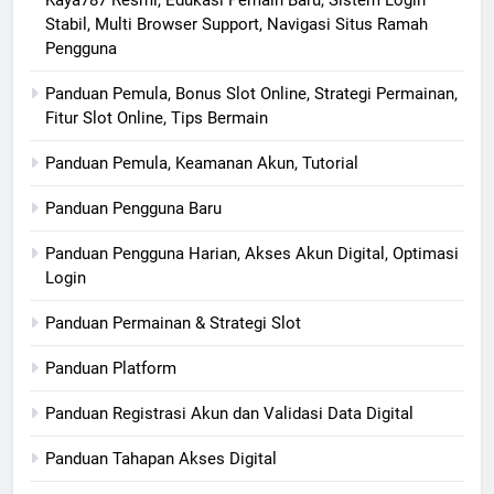
Stabil, Multi Browser Support, Navigasi Situs Ramah
Pengguna
Panduan Pemula, Bonus Slot Online, Strategi Permainan,
Fitur Slot Online, Tips Bermain
Panduan Pemula, Keamanan Akun, Tutorial
Panduan Pengguna Baru
Panduan Pengguna Harian, Akses Akun Digital, Optimasi
Login
Panduan Permainan & Strategi Slot
Panduan Platform
Panduan Registrasi Akun dan Validasi Data Digital
Panduan Tahapan Akses Digital