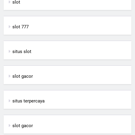
slot
slot 777
situs slot
slot gacor
situs terpercaya
slot gacor