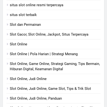
situs slot online resmi terpercaya
situs slot terbaik
Slot dan Permainan
Slot Gacor, Slot Online, Jackpot, Situs Terpercaya
Slot Online
Slot Online | Pola Harian | Strategi Menang
Slot Online, Game Online, Strategi Gaming, Tips Bermain,
Hiburan Digital, Keamanan Digital
Slot Online, Judi Online
Slot Online, Judi Online, Game Slot, Tips & Trik Slot
Slot Online, Judi Online, Panduan