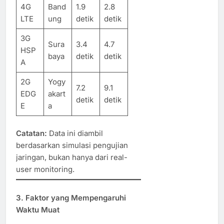
4G
Band
1.9
2.8
LTE
ung
detik
detik
3G
Sura
3.4
4.7
HSP
baya
detik
detik
A
2G
Yogy
7.2
9.1
EDG
akart
detik
detik
E
a
Catatan:
Data ini diambil
berdasarkan simulasi pengujian
jaringan, bukan hanya dari real-
user monitoring.
3.
Faktor yang Mempengaruhi
Waktu Muat