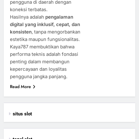
pengguna di daerah dengan
koneksi terbatas.
Hasilnya adalah
pengalaman
digital yang inklusif, cepat, dan
konsisten
, tanpa mengorbankan
estetika maupun fungsionalitas.
Kaya787 membuktikan bahwa
performa teknis adalah fondasi
penting dalam membangun
kepercayaan dan loyalitas
pengguna jangka panjang.
Read More
situs slot