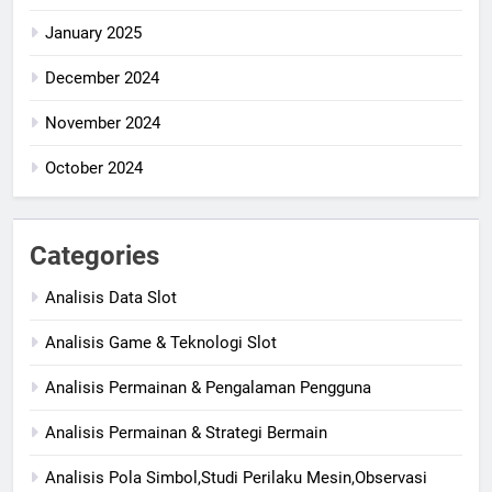
January 2025
December 2024
November 2024
October 2024
Categories
Analisis Data Slot
Analisis Game & Teknologi Slot
Analisis Permainan & Pengalaman Pengguna
Analisis Permainan & Strategi Bermain
Analisis Pola Simbol,Studi Perilaku Mesin,Observasi