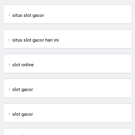
situs slot gacor
situs slot gacor hari ini
slot online
slot gacor
slot gacor