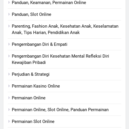
Panduan, Keamanan, Permainan Online
Panduan, Slot Online
Parenting, Fashion Anak, Kesehatan Anak, Keselamatan
Anak, Tips Harian, Pendidikan Anak
Pengembangan Diri & Empati
Pengembangan Diri Kesehatan Mental Refleksi Diri
Kewajiban Pribadi
Perjudian & Strategi
Permainan Kasino Online
Permainan Online
Permainan Online, Slot Online, Panduan Permainan
Permainan Slot Online