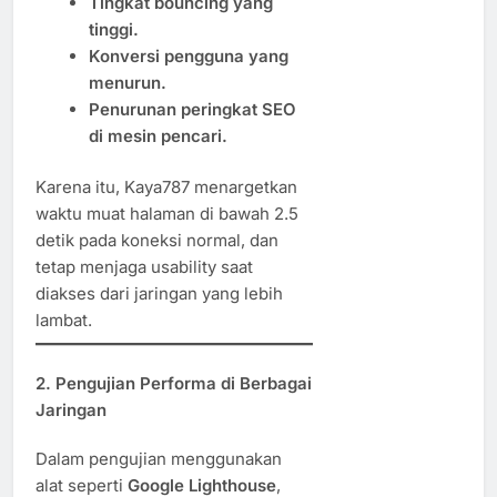
Tingkat bouncing yang
tinggi.
Konversi pengguna yang
menurun.
Penurunan peringkat SEO
di mesin pencari.
Karena itu, Kaya787 menargetkan
waktu muat halaman di bawah 2.5
detik pada koneksi normal, dan
tetap menjaga usability saat
diakses dari jaringan yang lebih
lambat.
2.
Pengujian Performa di Berbagai
Jaringan
Dalam pengujian menggunakan
alat seperti
Google Lighthouse
,