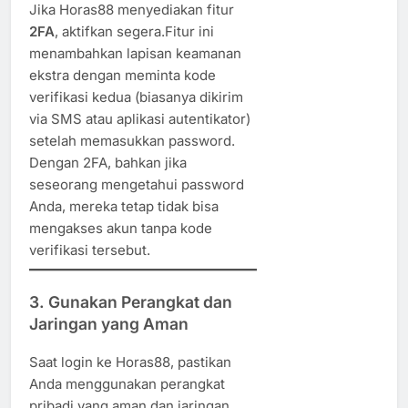
Jika Horas88 menyediakan fitur
2FA
, aktifkan segera.Fitur ini
menambahkan lapisan keamanan
ekstra dengan meminta kode
verifikasi kedua (biasanya dikirim
via SMS atau aplikasi autentikator)
setelah memasukkan password.
Dengan 2FA, bahkan jika
seseorang mengetahui password
Anda, mereka tetap tidak bisa
mengakses akun tanpa kode
verifikasi tersebut.
3.
Gunakan Perangkat dan
Jaringan yang Aman
Saat login ke Horas88, pastikan
Anda menggunakan perangkat
pribadi yang aman dan jaringan