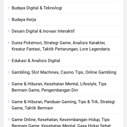
Budaya Digital & Teknologi
Budaya Kerja
Desain Digital & Inovasi Interaktif
Dunia Pokémon, Strategi Game, Analisis Karakter,
Kreatur Fantasi, Taktik Pertarungan, Lore Legendaris
Edukasi & Analisis Digital
Gambling, Slot Machines, Casino Tips, Online Gambling
Game & Hiburan, Kesehatan Mental, Lifestyle, Tips
Bermain Game, Pengembangan Diri
Game & Hiburan, Panduan Gaming, Tips & Trik, Strategi
Game, Taktik Bermain
Game Online, Kesehatan, Keseimbangan Hidup, Tips
Bermain Game, Kesehatan Mental, Gaya Hidup Sehat