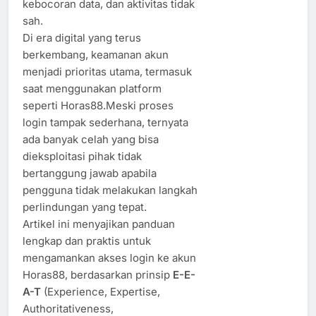
kebocoran data, dan aktivitas tidak
sah.
Di era digital yang terus
berkembang, keamanan akun
menjadi prioritas utama, termasuk
saat menggunakan platform
seperti Horas88.Meski proses
login tampak sederhana, ternyata
ada banyak celah yang bisa
dieksploitasi pihak tidak
bertanggung jawab apabila
pengguna tidak melakukan langkah
perlindungan yang tepat.
Artikel ini menyajikan panduan
lengkap dan praktis untuk
mengamankan akses login ke akun
Horas88, berdasarkan prinsip
E-E-
A-T
(Experience, Expertise,
Authoritativeness,