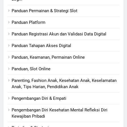
Panduan Permainan & Strategi Slot
Panduan Platform
Panduan Registrasi Akun dan Validasi Data Digital
Panduan Tahapan Akses Digital
Panduan, Keamanan, Permainan Online
Panduan, Slot Online
Parenting, Fashion Anak, Kesehatan Anak, Keselamatan
Anak, Tips Harian, Pendidikan Anak
Pengembangan Diri & Empati
Pengembangan Diri Kesehatan Mental Refleksi Diri
Kewajiban Pribadi