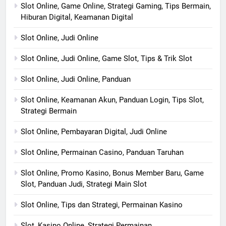
Slot Online, Game Online, Strategi Gaming, Tips Bermain,
Hiburan Digital, Keamanan Digital
Slot Online, Judi Online
Slot Online, Judi Online, Game Slot, Tips & Trik Slot
Slot Online, Judi Online, Panduan
Slot Online, Keamanan Akun, Panduan Login, Tips Slot,
Strategi Bermain
Slot Online, Pembayaran Digital, Judi Online
Slot Online, Permainan Casino, Panduan Taruhan
Slot Online, Promo Kasino, Bonus Member Baru, Game
Slot, Panduan Judi, Strategi Main Slot
Slot Online, Tips dan Strategi, Permainan Kasino
Slot, Kasino Online, Strategi Permainan