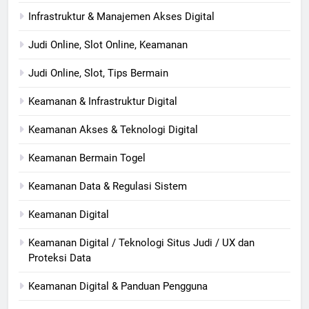
Infrastruktur & Manajemen Akses Digital
Judi Online, Slot Online, Keamanan
Judi Online, Slot, Tips Bermain
Keamanan & Infrastruktur Digital
Keamanan Akses & Teknologi Digital
Keamanan Bermain Togel
Keamanan Data & Regulasi Sistem
Keamanan Digital
Keamanan Digital / Teknologi Situs Judi / UX dan
Proteksi Data
Keamanan Digital & Panduan Pengguna