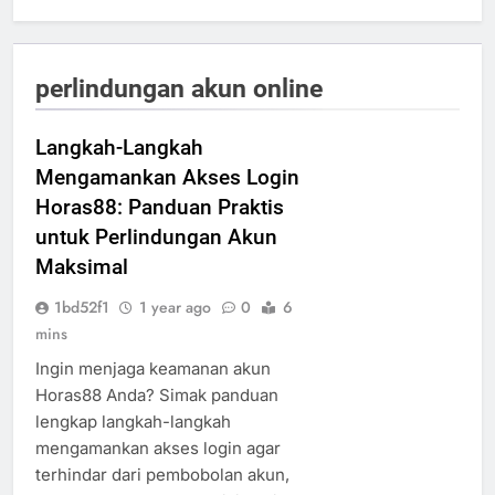
perlindungan akun online
Langkah-Langkah
Mengamankan Akses Login
Horas88: Panduan Praktis
untuk Perlindungan Akun
Maksimal
1bd52f1
1 year ago
0
6
mins
Ingin menjaga keamanan akun
Horas88 Anda? Simak panduan
lengkap langkah-langkah
mengamankan akses login agar
terhindar dari pembobolan akun,