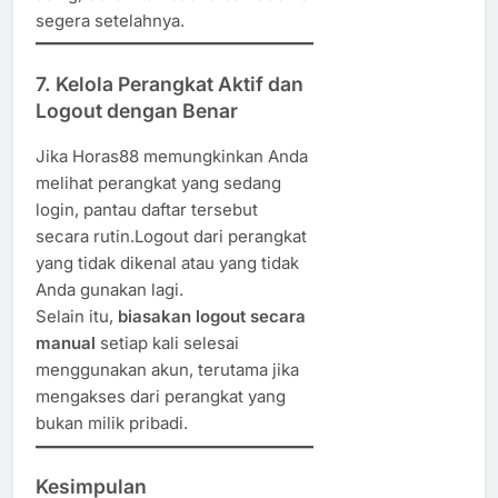
segera setelahnya.
7.
Kelola Perangkat Aktif dan
Logout dengan Benar
Jika Horas88 memungkinkan Anda
melihat perangkat yang sedang
login, pantau daftar tersebut
secara rutin.Logout dari perangkat
yang tidak dikenal atau yang tidak
Anda gunakan lagi.
Selain itu,
biasakan logout secara
manual
setiap kali selesai
menggunakan akun, terutama jika
mengakses dari perangkat yang
bukan milik pribadi.
Kesimpulan