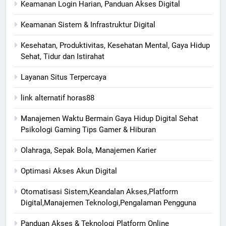
Keamanan Login Harian, Panduan Akses Digital
Keamanan Sistem & Infrastruktur Digital
Kesehatan, Produktivitas, Kesehatan Mental, Gaya Hidup
Sehat, Tidur dan Istirahat
Layanan Situs Terpercaya
link alternatif horas88
Manajemen Waktu Bermain Gaya Hidup Digital Sehat
Psikologi Gaming Tips Gamer & Hiburan
Olahraga, Sepak Bola, Manajemen Karier
Optimasi Akses Akun Digital
Otomatisasi Sistem,Keandalan Akses,Platform
Digital,Manajemen Teknologi,Pengalaman Pengguna
Panduan Akses & Teknologi Platform Online