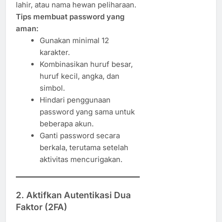
lahir, atau nama hewan peliharaan.
Tips membuat password yang
aman:
Gunakan minimal 12
karakter.
Kombinasikan huruf besar,
huruf kecil, angka, dan
simbol.
Hindari penggunaan
password yang sama untuk
beberapa akun.
Ganti password secara
berkala, terutama setelah
aktivitas mencurigakan.
2.
Aktifkan Autentikasi Dua
Faktor (2FA)