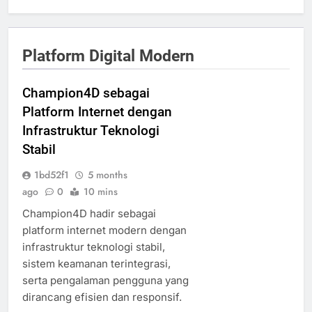
Platform Digital Modern
Champion4D sebagai
Platform Internet dengan
Infrastruktur Teknologi
Stabil
1bd52f1
5 months
ago
0
10 mins
Champion4D hadir sebagai
platform internet modern dengan
infrastruktur teknologi stabil,
sistem keamanan terintegrasi,
serta pengalaman pengguna yang
dirancang efisien dan responsif.