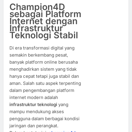
Champion4D
sebagai Platform
Internet dengan
Infrastruktur
Teknologi Stabil
Di era transformasi digital yang
semakin berkembang pesat,
banyak platform online berusaha
menghadirkan sistem yang tidak
hanya cepat tetapi juga stabil dan
aman. Salah satu aspek terpenting
dalam pengembangan platform
internet modern adalah
infrastruktur teknologi
yang
mampu mendukung akses
pengguna dalam berbagai kondisi
jaringan dan perangkat.