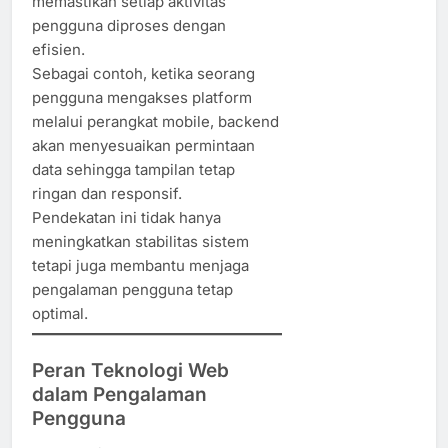
memastikan setiap aktivitas
pengguna diproses dengan
efisien.
Sebagai contoh, ketika seorang
pengguna mengakses platform
melalui perangkat mobile, backend
akan menyesuaikan permintaan
data sehingga tampilan tetap
ringan dan responsif.
Pendekatan ini tidak hanya
meningkatkan stabilitas sistem
tetapi juga membantu menjaga
pengalaman pengguna tetap
optimal.
Peran Teknologi Web
dalam Pengalaman
Pengguna