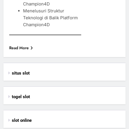
Champion4D
Menelusuri Struktur
Teknologi di Balik Platform
Champion4D
Read More
situs slot
togel slot
slot online