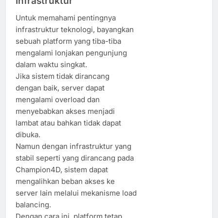
Infrastruktur
Untuk memahami pentingnya
infrastruktur teknologi, bayangkan
sebuah platform yang tiba-tiba
mengalami lonjakan pengunjung
dalam waktu singkat.
Jika sistem tidak dirancang
dengan baik, server dapat
mengalami overload dan
menyebabkan akses menjadi
lambat atau bahkan tidak dapat
dibuka.
Namun dengan infrastruktur yang
stabil seperti yang dirancang pada
Champion4D, sistem dapat
mengalihkan beban akses ke
server lain melalui mekanisme load
balancing.
Dengan cara ini, platform tetap