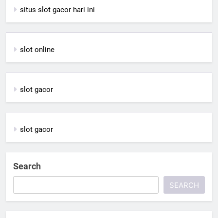
situs slot gacor hari ini
slot online
slot gacor
slot gacor
Search
SEARCH