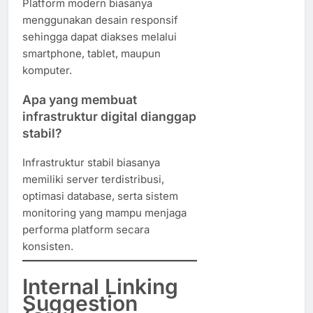
Platform modern biasanya
menggunakan desain responsif
sehingga dapat diakses melalui
smartphone, tablet, maupun
komputer.
Apa yang membuat
infrastruktur digital dianggap
stabil?
Infrastruktur stabil biasanya
memiliki server terdistribusi,
optimasi database, serta sistem
monitoring yang mampu menjaga
performa platform secara
konsisten.
Internal Linking
Suggestion