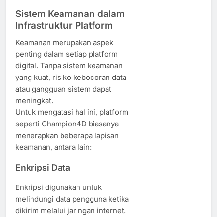
Sistem Keamanan dalam
Infrastruktur Platform
Keamanan merupakan aspek
penting dalam setiap platform
digital. Tanpa sistem keamanan
yang kuat, risiko kebocoran data
atau gangguan sistem dapat
meningkat.
Untuk mengatasi hal ini, platform
seperti Champion4D biasanya
menerapkan beberapa lapisan
keamanan, antara lain:
Enkripsi Data
Enkripsi digunakan untuk
melindungi data pengguna ketika
dikirim melalui jaringan internet.