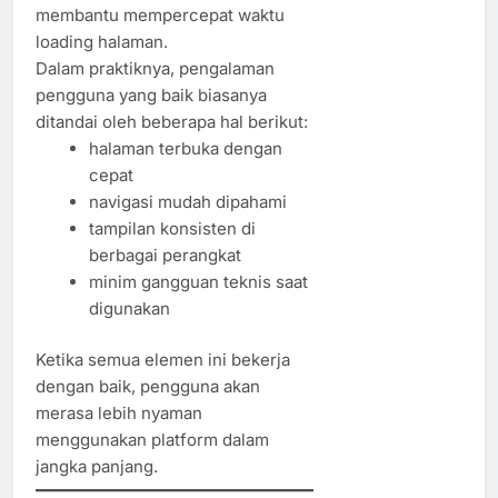
membantu mempercepat waktu
loading halaman.
Dalam praktiknya, pengalaman
pengguna yang baik biasanya
ditandai oleh beberapa hal berikut:
halaman terbuka dengan
cepat
navigasi mudah dipahami
tampilan konsisten di
berbagai perangkat
minim gangguan teknis saat
digunakan
Ketika semua elemen ini bekerja
dengan baik, pengguna akan
merasa lebih nyaman
menggunakan platform dalam
jangka panjang.