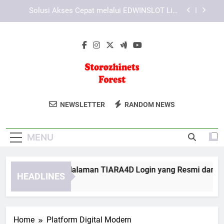
Skip
Cara Memastikan EDWINSLOT Login Berjalan
to
Stabil dan Lancar
content
Tips Menghindari Kesalahan Saat Login Edwinslot
Cara Mengenali Halaman TIARA4D Login yang
Resmi dan Aman
Solusi Akses Cepat melalui EDWINSLOT Link
Alternatif
Storozhinets
Jelajahi Keindahan Alam Di Storozhinets
Cara Memastikan EDWINSLOT Login Berjalan
NEWSLETTER
RANDOM NEWS
Stabil dan Lancar
Forest
Forest. Destinasi Ekowisata Yang
Tips Menghindari Kesalahan Saat Login Edwinslot
Sempurna Untuk Pecinta Alam.
MENU
ara Mengenali Halaman TIARA4D Login yang Resmi dan Ama
HEADLINES
Month Ago
Home
Platform Digital Modern