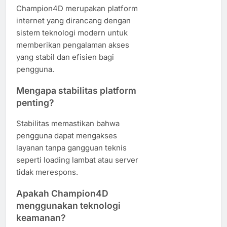
Champion4D merupakan platform
internet yang dirancang dengan
sistem teknologi modern untuk
memberikan pengalaman akses
yang stabil dan efisien bagi
pengguna.
Mengapa stabilitas platform
penting?
Stabilitas memastikan bahwa
pengguna dapat mengakses
layanan tanpa gangguan teknis
seperti loading lambat atau server
tidak merespons.
Apakah Champion4D
menggunakan teknologi
keamanan?