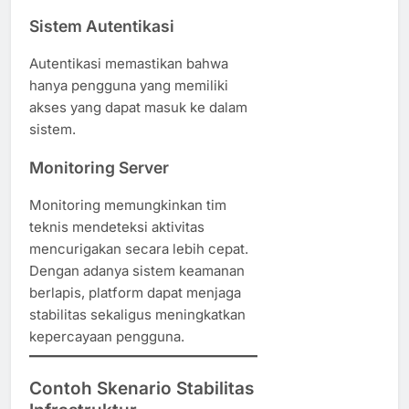
Sistem Autentikasi
Autentikasi memastikan bahwa
hanya pengguna yang memiliki
akses yang dapat masuk ke dalam
sistem.
Monitoring Server
Monitoring memungkinkan tim
teknis mendeteksi aktivitas
mencurigakan secara lebih cepat.
Dengan adanya sistem keamanan
berlapis, platform dapat menjaga
stabilitas sekaligus meningkatkan
kepercayaan pengguna.
Contoh Skenario Stabilitas