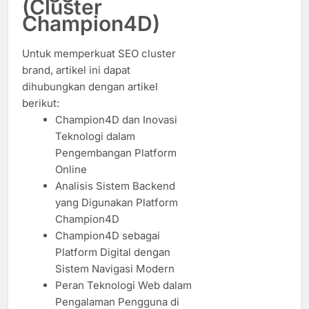
(Cluster
Champion4D)
Untuk memperkuat SEO cluster
brand, artikel ini dapat
dihubungkan dengan artikel
berikut:
Champion4D dan Inovasi
Teknologi dalam
Pengembangan Platform
Online
Analisis Sistem Backend
yang Digunakan Platform
Champion4D
Champion4D sebagai
Platform Digital dengan
Sistem Navigasi Modern
Peran Teknologi Web dalam
Pengalaman Pengguna di