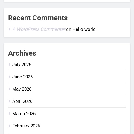
Recent Comments
A WordPress Commenter
on
Hello world!
Archives
July 2026
June 2026
May 2026
April 2026
March 2026
February 2026