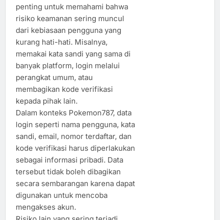
penting untuk memahami bahwa
risiko keamanan sering muncul
dari kebiasaan pengguna yang
kurang hati-hati. Misalnya,
memakai kata sandi yang sama di
banyak platform, login melalui
perangkat umum, atau
membagikan kode verifikasi
kepada pihak lain.
Dalam konteks Pokemon787, data
login seperti nama pengguna, kata
sandi, email, nomor terdaftar, dan
kode verifikasi harus diperlakukan
sebagai informasi pribadi. Data
tersebut tidak boleh dibagikan
secara sembarangan karena dapat
digunakan untuk mencoba
mengakses akun.
Risiko lain yang sering terjadi