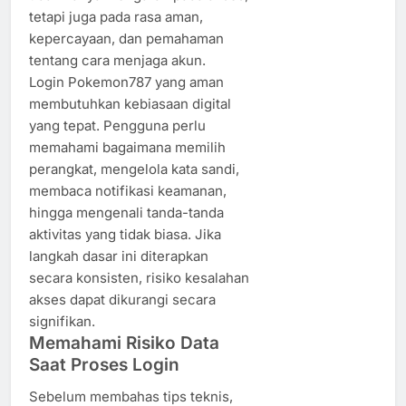
tetapi juga pada rasa aman,
kepercayaan, dan pemahaman
tentang cara menjaga akun.
Login Pokemon787 yang aman
membutuhkan kebiasaan digital
yang tepat. Pengguna perlu
memahami bagaimana memilih
perangkat, mengelola kata sandi,
membaca notifikasi keamanan,
hingga mengenali tanda-tanda
aktivitas yang tidak biasa. Jika
langkah dasar ini diterapkan
secara konsisten, risiko kesalahan
akses dapat dikurangi secara
signifikan.
Memahami Risiko Data
Saat Proses Login
Sebelum membahas tips teknis,