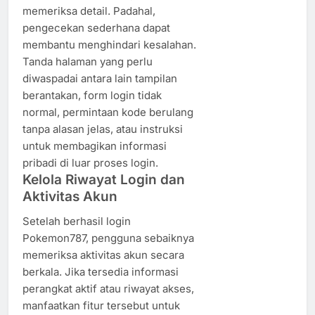
memeriksa detail. Padahal,
pengecekan sederhana dapat
membantu menghindari kesalahan.
Tanda halaman yang perlu
diwaspadai antara lain tampilan
berantakan, form login tidak
normal, permintaan kode berulang
tanpa alasan jelas, atau instruksi
untuk membagikan informasi
pribadi di luar proses login.
Kelola Riwayat Login dan
Aktivitas Akun
Setelah berhasil login
Pokemon787, pengguna sebaiknya
memeriksa aktivitas akun secara
berkala. Jika tersedia informasi
perangkat aktif atau riwayat akses,
manfaatkan fitur tersebut untuk