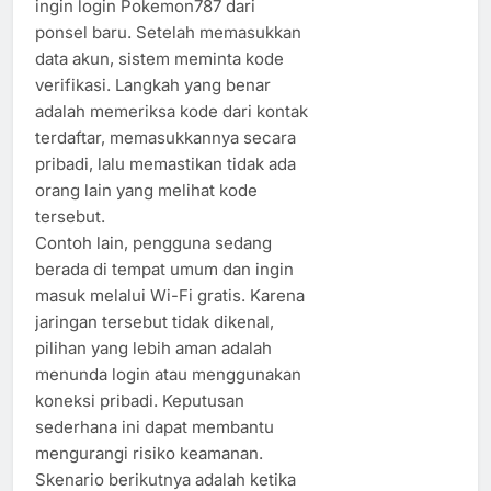
ingin login Pokemon787 dari
ponsel baru. Setelah memasukkan
data akun, sistem meminta kode
verifikasi. Langkah yang benar
adalah memeriksa kode dari kontak
terdaftar, memasukkannya secara
pribadi, lalu memastikan tidak ada
orang lain yang melihat kode
tersebut.
Contoh lain, pengguna sedang
berada di tempat umum dan ingin
masuk melalui Wi-Fi gratis. Karena
jaringan tersebut tidak dikenal,
pilihan yang lebih aman adalah
menunda login atau menggunakan
koneksi pribadi. Keputusan
sederhana ini dapat membantu
mengurangi risiko keamanan.
Skenario berikutnya adalah ketika