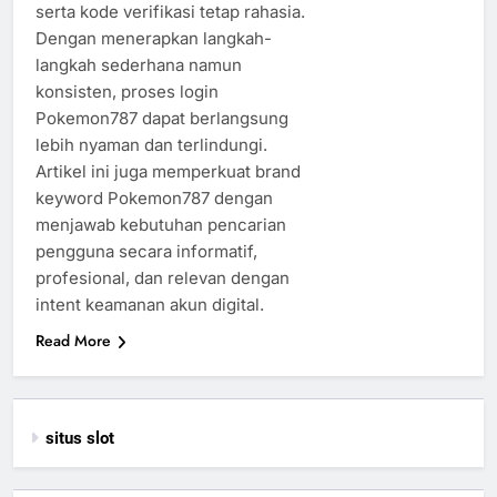
serta kode verifikasi tetap rahasia.
Dengan menerapkan langkah-
langkah sederhana namun
konsisten, proses login
Pokemon787 dapat berlangsung
lebih nyaman dan terlindungi.
Artikel ini juga memperkuat brand
keyword Pokemon787 dengan
menjawab kebutuhan pencarian
pengguna secara informatif,
profesional, dan relevan dengan
intent keamanan akun digital.
Read More
situs slot