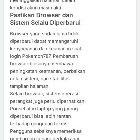
meninggalkan halaman dalam
kondisi akun masih aktif.
Pastikan Browser dan
Sistem Selalu Diperbarui
Browser yang sudah lama tidak
diperbarui dapat memengaruhi
kenyamanan dan keamanan saat
login Pokemon787. Pembaruan
browser biasanya membawa
peningkatan keamanan, perbaikan
celah sistem, dan stabilitas
tampilan halaman.
Selain browser, sistem operasi
perangkat juga perlu diperhatikan.
Ponsel atau laptop yang jarang
diperbarui bisa lebih rentan
terhadap gangguan teknis.
Pengguna sebaiknya memeriksa
pembaruan secara berkala agar