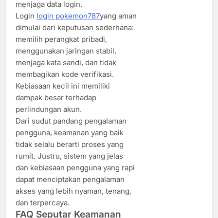
menjaga data login.
Login
login pokemon787
yang aman
dimulai dari keputusan sederhana:
memilih perangkat pribadi,
menggunakan jaringan stabil,
menjaga kata sandi, dan tidak
membagikan kode verifikasi.
Kebiasaan kecil ini memiliki
dampak besar terhadap
perlindungan akun.
Dari sudut pandang pengalaman
pengguna, keamanan yang baik
tidak selalu berarti proses yang
rumit. Justru, sistem yang jelas
dan kebiasaan pengguna yang rapi
dapat menciptakan pengalaman
akses yang lebih nyaman, tenang,
dan terpercaya.
FAQ Seputar Keamanan