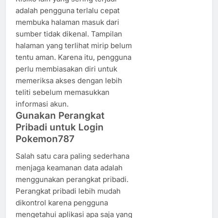
adalah pengguna terlalu cepat
membuka halaman masuk dari
sumber tidak dikenal. Tampilan
halaman yang terlihat mirip belum
tentu aman. Karena itu, pengguna
perlu membiasakan diri untuk
memeriksa akses dengan lebih
teliti sebelum memasukkan
informasi akun.
Gunakan Perangkat
Pribadi untuk Login
Pokemon787
Salah satu cara paling sederhana
menjaga keamanan data adalah
menggunakan perangkat pribadi.
Perangkat pribadi lebih mudah
dikontrol karena pengguna
mengetahui aplikasi apa saja yang