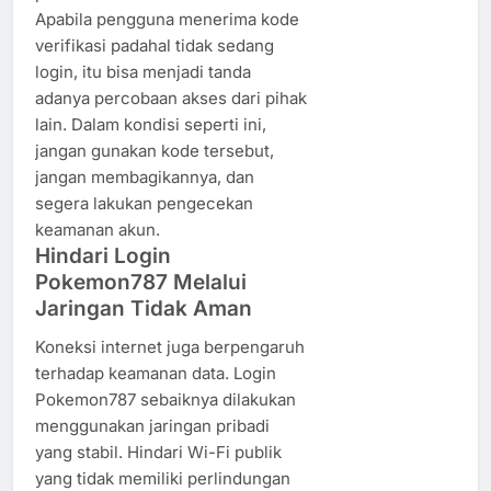
Apabila pengguna menerima kode
verifikasi padahal tidak sedang
login, itu bisa menjadi tanda
adanya percobaan akses dari pihak
lain. Dalam kondisi seperti ini,
jangan gunakan kode tersebut,
jangan membagikannya, dan
segera lakukan pengecekan
keamanan akun.
Hindari Login
Pokemon787 Melalui
Jaringan Tidak Aman
Koneksi internet juga berpengaruh
terhadap keamanan data. Login
Pokemon787 sebaiknya dilakukan
menggunakan jaringan pribadi
yang stabil. Hindari Wi-Fi publik
yang tidak memiliki perlindungan