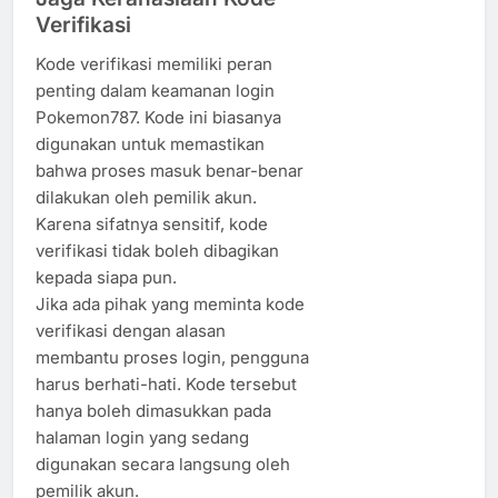
Verifikasi
Kode verifikasi memiliki peran
penting dalam keamanan login
Pokemon787. Kode ini biasanya
digunakan untuk memastikan
bahwa proses masuk benar-benar
dilakukan oleh pemilik akun.
Karena sifatnya sensitif, kode
verifikasi tidak boleh dibagikan
kepada siapa pun.
Jika ada pihak yang meminta kode
verifikasi dengan alasan
membantu proses login, pengguna
harus berhati-hati. Kode tersebut
hanya boleh dimasukkan pada
halaman login yang sedang
digunakan secara langsung oleh
pemilik akun.