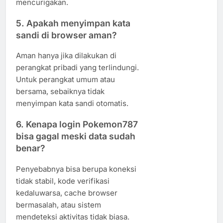
mencurigakan.
5. Apakah menyimpan kata
sandi di browser aman?
Aman hanya jika dilakukan di
perangkat pribadi yang terlindungi.
Untuk perangkat umum atau
bersama, sebaiknya tidak
menyimpan kata sandi otomatis.
6. Kenapa login Pokemon787
bisa gagal meski data sudah
benar?
Penyebabnya bisa berupa koneksi
tidak stabil, kode verifikasi
kedaluwarsa, cache browser
bermasalah, atau sistem
mendeteksi aktivitas tidak biasa.