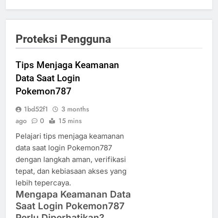
Proteksi Pengguna
Tips Menjaga Keamanan
Data Saat Login
Pokemon787
1bd52f1
3 months
ago
0
15 mins
Pelajari tips menjaga keamanan
data saat login Pokemon787
dengan langkah aman, verifikasi
tepat, dan kebiasaan akses yang
lebih tepercaya.
Mengapa Keamanan Data
Saat Login Pokemon787
Perlu Diperhatikan?