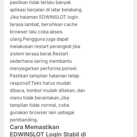
pastikan tidak terlalu banyak
aplikasi berjalan di latar belakang.
Jika halaman EDWINSLOT login
terasa lambat, bersihkan cache
browser lalu coba akses
ulang.Pengguna juga dapat
melakukan restart perangkat jika
sistem terasa berat.Restart
sederhana sering membantu
menyegarkan performa ponsel.
Pastikan tampilan halaman tetap
responsif.Teks harus mudah
dibaca, tombol mudah ditekan, dan
menu tidak berantakan.Jika
tampilan tidak normal, coba
gunakan browser lain sebagai
pembanding.
Cara Memastikan
EDWINSLOT Login Stabil di