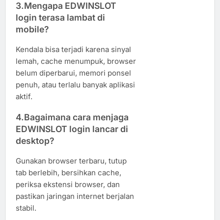
3.Mengapa EDWINSLOT
login terasa lambat di
mobile?
Kendala bisa terjadi karena sinyal
lemah, cache menumpuk, browser
belum diperbarui, memori ponsel
penuh, atau terlalu banyak aplikasi
aktif.
4.Bagaimana cara menjaga
EDWINSLOT login lancar di
desktop?
Gunakan browser terbaru, tutup
tab berlebih, bersihkan cache,
periksa ekstensi browser, dan
pastikan jaringan internet berjalan
stabil.