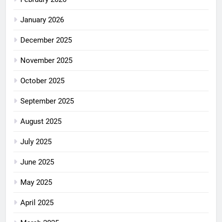
January 2026
December 2025
November 2025
October 2025
September 2025
August 2025
July 2025
June 2025
May 2025
April 2025