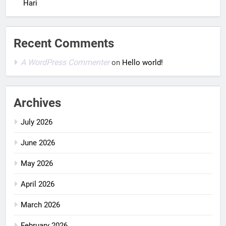
Hari
Recent Comments
A WordPress Commenter
on
Hello world!
Archives
July 2026
June 2026
May 2026
April 2026
March 2026
February 2026