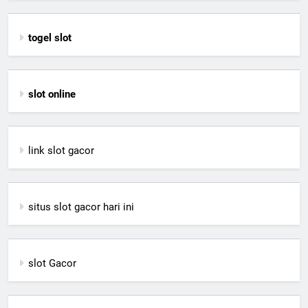
togel slot
slot online
link slot gacor
situs slot gacor hari ini
slot Gacor