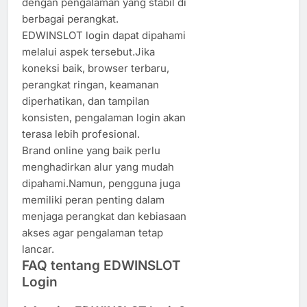
dengan pengalaman yang stabil di
berbagai perangkat.
EDWINSLOT login dapat dipahami
melalui aspek tersebut.Jika
koneksi baik, browser terbaru,
perangkat ringan, keamanan
diperhatikan, dan tampilan
konsisten, pengalaman login akan
terasa lebih profesional.
Brand online yang baik perlu
menghadirkan alur yang mudah
dipahami.Namun, pengguna juga
memiliki peran penting dalam
menjaga perangkat dan kebiasaan
akses agar pengalaman tetap
lancar.
FAQ tentang EDWINSLOT
Login