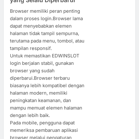
yang Selalu Diperbarui
Browser memiliki peran penting
dalam proses login.Browser lama
dapat menyebabkan elemen
halaman tidak tampil sempurna,
terutama pada menu, tombol, atau
tampilan responsif.
Untuk memastikan EDWINSLOT
login berjalan stabil, gunakan
browser yang sudah
diperbarui.Browser terbaru
biasanya lebih kompatibel dengan
halaman modern, memiliki
peningkatan keamanan, dan
mampu memuat elemen halaman
dengan lebih baik.
Pada mobile, pengguna dapat
memeriksa pembaruan aplikasi
browser melalui pengaturan