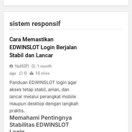
sistem responsif
Cara Memastikan
EDWINSLOT Login Berjalan
Stabil dan Lancar
1bd52f1
1 month
ago
0
15 mins
Panduan EDWINSLOT login agar
akses tetap stabil, aman, dan
lancar melalui perangkat mobile
maupun desktop dengan langkah
praktis.
Memahami Pentingnya
Stabilitas EDWINSLOT
Login