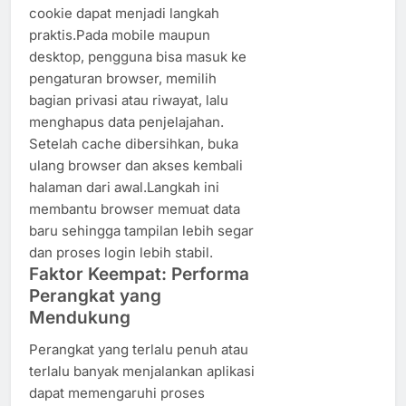
cookie dapat menjadi langkah
praktis.Pada mobile maupun
desktop, pengguna bisa masuk ke
pengaturan browser, memilih
bagian privasi atau riwayat, lalu
menghapus data penjelajahan.
Setelah cache dibersihkan, buka
ulang browser dan akses kembali
halaman dari awal.Langkah ini
membantu browser memuat data
baru sehingga tampilan lebih segar
dan proses login lebih stabil.
Faktor Keempat: Performa
Perangkat yang
Mendukung
Perangkat yang terlalu penuh atau
terlalu banyak menjalankan aplikasi
dapat memengaruhi proses