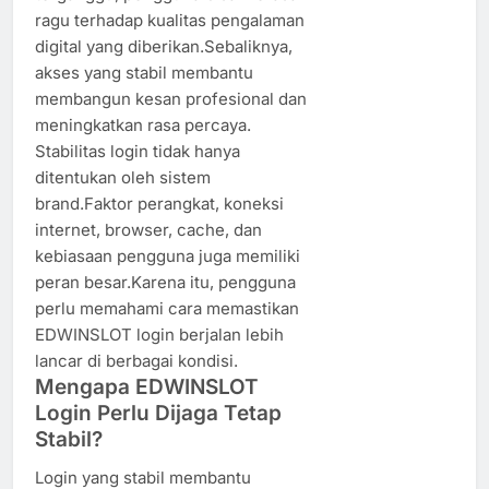
ragu terhadap kualitas pengalaman
digital yang diberikan.Sebaliknya,
akses yang stabil membantu
membangun kesan profesional dan
meningkatkan rasa percaya.
Stabilitas login tidak hanya
ditentukan oleh sistem
brand.Faktor perangkat, koneksi
internet, browser, cache, dan
kebiasaan pengguna juga memiliki
peran besar.Karena itu, pengguna
perlu memahami cara memastikan
EDWINSLOT login berjalan lebih
lancar di berbagai kondisi.
Mengapa EDWINSLOT
Login Perlu Dijaga Tetap
Stabil?
Login yang stabil membantu