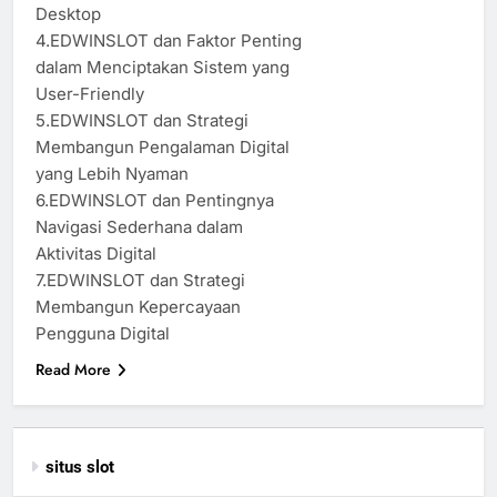
Desktop
4.EDWINSLOT dan Faktor Penting
dalam Menciptakan Sistem yang
User-Friendly
5.EDWINSLOT dan Strategi
Membangun Pengalaman Digital
yang Lebih Nyaman
6.EDWINSLOT dan Pentingnya
Navigasi Sederhana dalam
Aktivitas Digital
7.EDWINSLOT dan Strategi
Membangun Kepercayaan
Pengguna Digital
Read More
situs slot