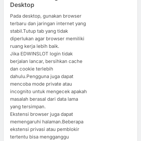
Desktop
Pada desktop, gunakan browser
terbaru dan jaringan internet yang
stabil.Tutup tab yang tidak
diperlukan agar browser memiliki
ruang kerja lebih baik.
Jika EDWINSLOT login tidak
berjalan lancar, bersihkan cache
dan cookie terlebih
dahulu.Pengguna juga dapat
mencoba mode private atau
incognito untuk mengecek apakah
masalah berasal dari data lama
yang tersimpan.
Ekstensi browser juga dapat
memengaruhi halaman.Beberapa
ekstensi privasi atau pemblokir
tertentu bisa mengganggu