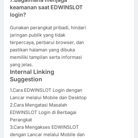
keamanan saat EDWINSLOT
login?
Gunakan perangkat pribadi, hindari
jaringan publik yang tidak
terpercaya, perbarui browser, dan
pastikan halaman yang dibuka
memiliki tampilan serta informasi
yang jelas.
Internal Linking
Suggestion
1.Cara EDWINSLOT Login dengan
Lancar melalui Mobile dan Desktop
2.Cara Mengatasi Masalah
EDWINSLOT Login di Berbagai
Perangkat
3.Cara Mengakses EDWINSLOT
dengan Lancar melalui Mobile dan