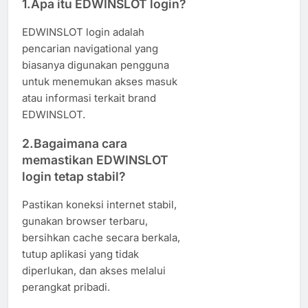
1.Apa itu EDWINSLOT login?
EDWINSLOT login adalah
pencarian navigational yang
biasanya digunakan pengguna
untuk menemukan akses masuk
atau informasi terkait brand
EDWINSLOT.
2.Bagaimana cara
memastikan EDWINSLOT
login tetap stabil?
Pastikan koneksi internet stabil,
gunakan browser terbaru,
bersihkan cache secara berkala,
tutup aplikasi yang tidak
diperlukan, dan akses melalui
perangkat pribadi.