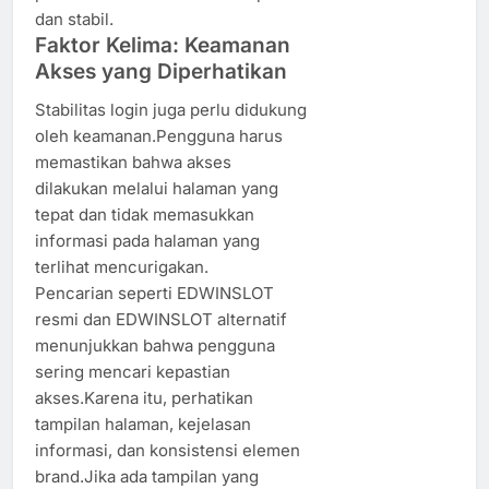
dan stabil.
Faktor Kelima: Keamanan
Akses yang Diperhatikan
Stabilitas login juga perlu didukung
oleh keamanan.Pengguna harus
memastikan bahwa akses
dilakukan melalui halaman yang
tepat dan tidak memasukkan
informasi pada halaman yang
terlihat mencurigakan.
Pencarian seperti EDWINSLOT
resmi dan EDWINSLOT alternatif
menunjukkan bahwa pengguna
sering mencari kepastian
akses.Karena itu, perhatikan
tampilan halaman, kejelasan
informasi, dan konsistensi elemen
brand.Jika ada tampilan yang