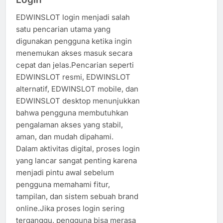
EDWINSLOT login menjadi salah
satu pencarian utama yang
digunakan pengguna ketika ingin
menemukan akses masuk secara
cepat dan jelas.Pencarian seperti
EDWINSLOT resmi, EDWINSLOT
alternatif, EDWINSLOT mobile, dan
EDWINSLOT desktop menunjukkan
bahwa pengguna membutuhkan
pengalaman akses yang stabil,
aman, dan mudah dipahami.
Dalam aktivitas digital, proses login
yang lancar sangat penting karena
menjadi pintu awal sebelum
pengguna memahami fitur,
tampilan, dan sistem sebuah brand
online.Jika proses login sering
terganggu, pengguna bisa merasa