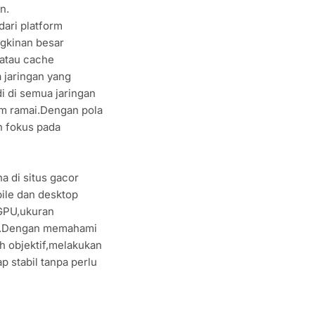
n.
dari platform
ngkinan besar
atau cache
 jaringan yang
di di semua jaringan
am ramai.Dengan pola
an fokus pada
 di situs gacor
ile dan desktop
GPU,ukuran
gan.Dengan memahami
ih objektif,melakukan
 stabil tanpa perlu