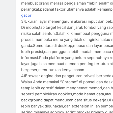
membuat orang merasa pengalaman “lebih enak” di
perangkat,padahal faktor utamanya adalah kemamp
gacor
3)Ukuran layar memengaruhi akurasi input dan beba
Di mobile,tap target kecil dan jarak tombol yang r
risiko salah sentuh.Salah klik membuat pengguna 
proses,membuka menu yang tidak diinginkan,atau 
ganda.Sementara di desktop,mouse dan layar besa
lebih presisi,dan pengguna lebih mudah membaca s
informasi.Pada platform yang belum sepenuhnya r
layar juga bisa membuat elemen penting tertutup a
bergeser,menurunkan kenyamanan.
4)Browser engine dan pengaturan privasi berbeda 
Walau Anda memakai “Chrome” di ponsel dan deskt
tetap lebih agresif dalam menghemat memori,dan 
seperti pemblokiran cookies,mode hemat data,ata
background dapat mengubah cara situs bekerja.Di 
lebih banyak digunakan,dan extension inilah sumbe
sering,misalnya adblock,script blocker,privacy guar