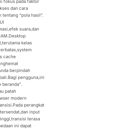
i fokus pada faktor
kses dan cara
tentang “pola hasil”.
UI
masi,efek suara,dan
 RAM.Desktop
,terutama kelas
terbatas,system
s cache
enghemat
 Anda berpindah
bali.Bagi pengguna,ini
ke beranda”.
au patah
owser modern
ansisi.Pada perangkat
tersendat,dan input
nggi,transisi terasa
edaan ini dapat