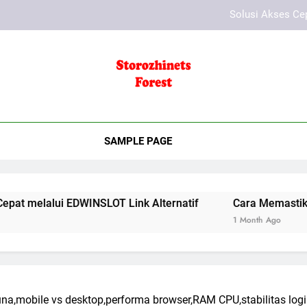
Solusi Akses Ce
Cara Memastikan EDWINS
Tips Mengh
rozhinets Forest
Cara Mengenali Halaman
eindahan Alam Di Storozhinets Forest. Destinasi Ekowisata Ya
Solusi Akses Ce
SAMPLE PAGE
Cara Memastikan EDWINS
Tips Mengh
ui EDWINSLOT Link Alternatif
Cara Memastikan EDWINSLO
1 Month Ago
,mobile vs desktop,performa browser,RAM CPU,stabilitas login