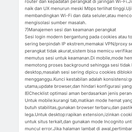
router dan kepadatan perangkat di jaringan Wi-Fi.Ji
naik dan UX menurun meski Mbps terlihat tinggi.Uj
membandingkan Wi-Fi dan data seluler,atau mencob
mengisolasi sumber masalah.
7)Manajemen sesi dan keamanan perangkat
Sesi login modern bergantung pada cookies atau t
sering berpindah IP ekstrem,memakai VPN/proxy s
perangkat tidak akurat,sistem bisa memicu verifika
memutus sesi untuk keamanan.Di mobile,mode hema
memotong proses background sehingga sesi tidak 
desktop,masalah sesi sering dipicu cookies dibloki
mengganggu.Kunci kestabilan adalah konsistensi:
utama,update browser,dan hindari konfigurasi yang t
8)Checklist optimasi aman berdasarkan jenis peran
Untuk mobile:kurangi tab,matikan mode hemat yang t
butuh stabilitas,gunakan browser terbaru,dan past
lega.Untuk desktop:rapikan extension,izinkan cook
untuk situs terkait,dan gunakan mode Incognito untu
muncul error.Jika halaman lambat di awal,pertimb