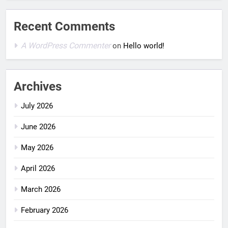
Recent Comments
A WordPress Commenter
on
Hello world!
Archives
July 2026
June 2026
May 2026
April 2026
March 2026
February 2026