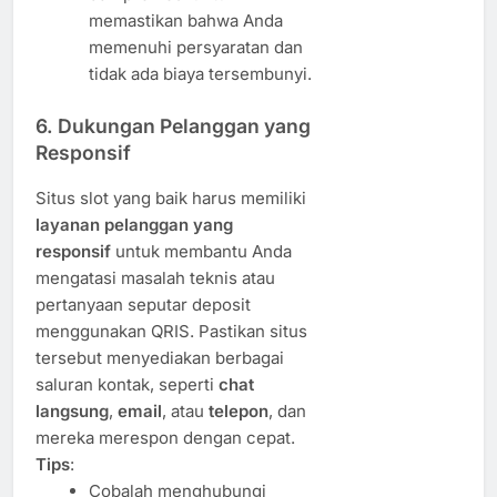
memastikan bahwa Anda
memenuhi persyaratan dan
tidak ada biaya tersembunyi.
6.
Dukungan Pelanggan yang
Responsif
Situs slot yang baik harus memiliki
layanan pelanggan yang
responsif
untuk membantu Anda
mengatasi masalah teknis atau
pertanyaan seputar deposit
menggunakan QRIS. Pastikan situs
tersebut menyediakan berbagai
saluran kontak, seperti
chat
langsung
,
email
, atau
telepon
, dan
mereka merespon dengan cepat.
Tips
:
Cobalah menghubungi