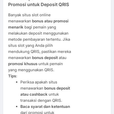
Promosi untuk Deposit QRIS
Banyak situs slot online
menawarkan
bonus atau promosi
menarik
bagi pemain yang
melakukan deposit menggunakan
metode pembayaran tertentu. Jika
situs slot yang Anda pilih
mendukung QRIS, pastikan mereka
menawarkan
bonus deposit
atau
promosi khusus
untuk pemain
yang menggunakan QRIS.
Tips
:
Periksa apakah situs
menawarkan
bonus deposit
atau cashback
untuk
transaksi dengan QRIS.
Baca syarat dan ketentuan
dari promosi untuk