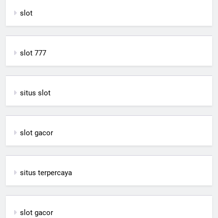
slot
slot 777
situs slot
slot gacor
situs terpercaya
slot gacor