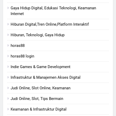
Gaya Hidup Digital, Edukasi Teknologi, Keamanan
Internet
Hiburan Digital,Tren Online,Platform Interaktif
Hiburan, Teknologi, Gaya Hidup
horas88
horas88 login
Indie Games & Game Development
Infrastruktur & Manajemen Akses Digital
Judi Online, Slot Online, Keamanan
Judi Online, Slot, Tips Bermain
Keamanan & Infrastruktur Digital