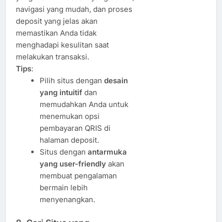
navigasi yang mudah, dan proses
deposit yang jelas akan
memastikan Anda tidak
menghadapi kesulitan saat
melakukan transaksi.
Tips
:
Pilih situs dengan
desain
yang intuitif
dan
memudahkan Anda untuk
menemukan opsi
pembayaran QRIS di
halaman deposit.
Situs dengan
antarmuka
yang user-friendly
akan
membuat pengalaman
bermain lebih
menyenangkan.