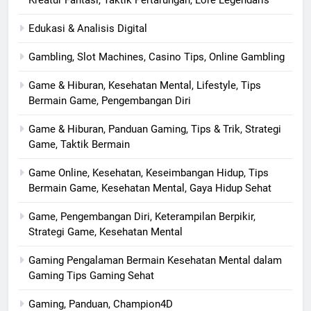
Kreatur Fantasi, Taktik Pertarungan, Lore Legendaris
Edukasi & Analisis Digital
Gambling, Slot Machines, Casino Tips, Online Gambling
Game & Hiburan, Kesehatan Mental, Lifestyle, Tips
Bermain Game, Pengembangan Diri
Game & Hiburan, Panduan Gaming, Tips & Trik, Strategi
Game, Taktik Bermain
Game Online, Kesehatan, Keseimbangan Hidup, Tips
Bermain Game, Kesehatan Mental, Gaya Hidup Sehat
Game, Pengembangan Diri, Keterampilan Berpikir,
Strategi Game, Kesehatan Mental
Gaming Pengalaman Bermain Kesehatan Mental dalam
Gaming Tips Gaming Sehat
Gaming, Panduan, Champion4D