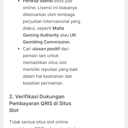
Periksa lisensi
situs judi
online. Lisensi ini biasanya
dikeluarkan oleh lembaga
perjudian internasional yang
diakui, seperti
Malta
Gaming Authority
atau
UK
Gambling Commission
.
Cari
ulasan positif
dari
pemain lain untuk
memastikan situs slot
memiliki reputasi yang baik
dalam hal keamanan dan
keadilan permainan.
2.
Verifikasi Dukungan
Pembayaran QRIS di Situs
Slot
Tidak semua situs slot online