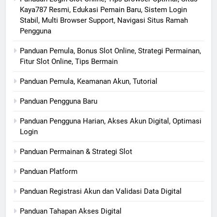
Kaya787 Resmi, Edukasi Pemain Baru, Sistem Login
Stabil, Multi Browser Support, Navigasi Situs Ramah
Pengguna
Panduan Pemula, Bonus Slot Online, Strategi Permainan,
Fitur Slot Online, Tips Bermain
Panduan Pemula, Keamanan Akun, Tutorial
Panduan Pengguna Baru
Panduan Pengguna Harian, Akses Akun Digital, Optimasi
Login
Panduan Permainan & Strategi Slot
Panduan Platform
Panduan Registrasi Akun dan Validasi Data Digital
Panduan Tahapan Akses Digital