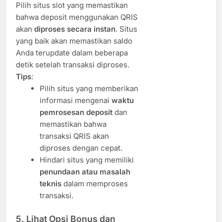
Pilih situs slot yang memastikan
bahwa deposit menggunakan QRIS
akan
diproses secara instan
. Situs
yang baik akan memastikan saldo
Anda terupdate dalam beberapa
detik setelah transaksi diproses.
Tips
:
Pilih situs yang memberikan
informasi mengenai
waktu
pemrosesan deposit
dan
memastikan bahwa
transaksi QRIS akan
diproses dengan cepat.
Hindari situs yang memiliki
penundaan atau masalah
teknis
dalam memproses
transaksi.
5.
Lihat Opsi Bonus dan