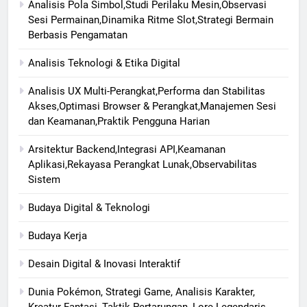
Analisis Pola Simbol,Studi Perilaku Mesin,Observasi
Sesi Permainan,Dinamika Ritme Slot,Strategi Bermain
Berbasis Pengamatan
Analisis Teknologi & Etika Digital
Analisis UX Multi-Perangkat,Performa dan Stabilitas
Akses,Optimasi Browser & Perangkat,Manajemen Sesi
dan Keamanan,Praktik Pengguna Harian
Arsitektur Backend,Integrasi API,Keamanan
Aplikasi,Rekayasa Perangkat Lunak,Observabilitas
Sistem
Budaya Digital & Teknologi
Budaya Kerja
Desain Digital & Inovasi Interaktif
Dunia Pokémon, Strategi Game, Analisis Karakter,