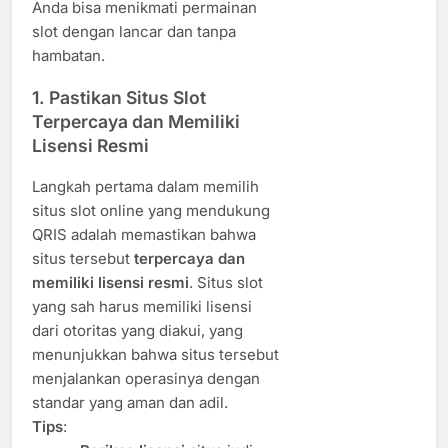
Anda bisa menikmati permainan
slot dengan lancar dan tanpa
hambatan.
1.
Pastikan Situs Slot
Terpercaya dan Memiliki
Lisensi Resmi
Langkah pertama dalam memilih
situs slot online yang mendukung
QRIS adalah memastikan bahwa
situs tersebut
terpercaya dan
memiliki lisensi resmi
. Situs slot
yang sah harus memiliki lisensi
dari otoritas yang diakui, yang
menunjukkan bahwa situs tersebut
menjalankan operasinya dengan
standar yang aman dan adil.
Tips
: