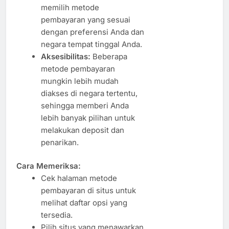
memilih metode
pembayaran yang sesuai
dengan preferensi Anda dan
negara tempat tinggal Anda.
Aksesibilitas:
Beberapa
metode pembayaran
mungkin lebih mudah
diakses di negara tertentu,
sehingga memberi Anda
lebih banyak pilihan untuk
melakukan deposit dan
penarikan.
Cara Memeriksa:
Cek halaman metode
pembayaran di situs untuk
melihat daftar opsi yang
tersedia.
Pilih situs yang menawarkan