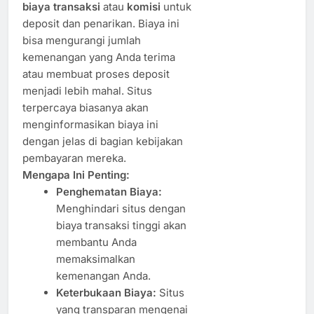
biaya transaksi
atau
komisi
untuk
deposit dan penarikan. Biaya ini
bisa mengurangi jumlah
kemenangan yang Anda terima
atau membuat proses deposit
menjadi lebih mahal. Situs
terpercaya biasanya akan
menginformasikan biaya ini
dengan jelas di bagian kebijakan
pembayaran mereka.
Mengapa Ini Penting:
Penghematan Biaya:
Menghindari situs dengan
biaya transaksi tinggi akan
membantu Anda
memaksimalkan
kemenangan Anda.
Keterbukaan Biaya:
Situs
yang transparan mengenai