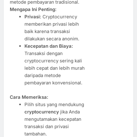
metode pembayaran tradisional.
Mengapa Ini Penting:
Privasi:
Cryptocurrency
memberikan privasi lebih
baik karena transaksi
dilakukan secara anonim.
Kecepatan dan Biaya:
Transaksi dengan
cryptocurrency sering kali
lebih cepat dan lebih murah
daripada metode
pembayaran konvensional.
Cara Memeriksa:
Pilih situs yang mendukung
cryptocurrency
jika Anda
mengutamakan kecepatan
transaksi dan privasi
tambahan.