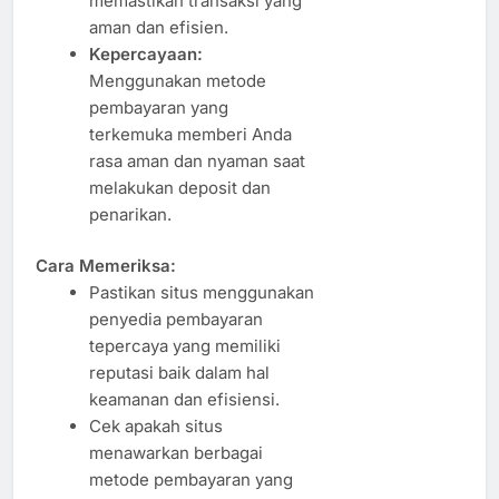
memastikan transaksi yang
aman dan efisien.
Kepercayaan:
Menggunakan metode
pembayaran yang
terkemuka memberi Anda
rasa aman dan nyaman saat
melakukan deposit dan
penarikan.
Cara Memeriksa:
Pastikan situs menggunakan
penyedia pembayaran
tepercaya yang memiliki
reputasi baik dalam hal
keamanan dan efisiensi.
Cek apakah situs
menawarkan berbagai
metode pembayaran yang