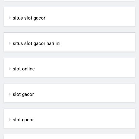
situs slot gacor
situs slot gacor hari ini
slot online
slot gacor
slot gacor