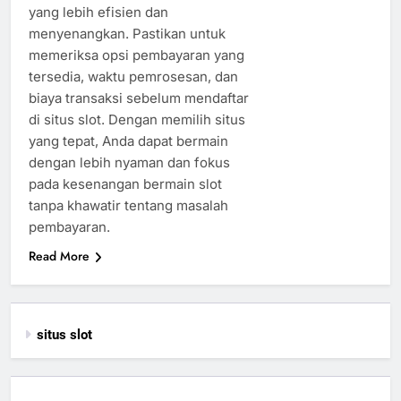
yang lebih efisien dan
menyenangkan. Pastikan untuk
memeriksa opsi pembayaran yang
tersedia, waktu pemrosesan, dan
biaya transaksi sebelum mendaftar
di situs slot. Dengan memilih situs
yang tepat, Anda dapat bermain
dengan lebih nyaman dan fokus
pada kesenangan bermain slot
tanpa khawatir tentang masalah
pembayaran.
Read More
situs slot