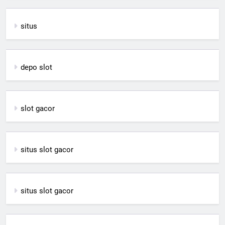
situs
depo slot
slot gacor
situs slot gacor
situs slot gacor