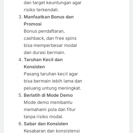
dan target keuntungan agar
risiko terkendali.
Manfaatkan Bonus dan
Promosi
Bonus pendaftaran,
cashback, dan free spins
bisa memperbesar modal
dan durasi bermain.
Taruhan Kecil dan
Konsisten
Pasang taruhan kecil agar
bisa bermain lebih lama dan
peluang untung meningkat.
Berlatih di Mode Demo
Mode demo membantu
memahami pola dan fitur
tanpa risiko modal.
Sabar dan Konsisten
Kesabaran dan konsistensi