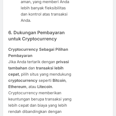
aman, yang memberi Anda
lebih banyak fleksibilitas
dan kontrol atas transaksi
Anda.
6.
Dukungan Pembayaran
untuk Cryptocurrency
Cryptocurrency Sebagai Pilihan
Pembayaran
Jika Anda tertarik dengan
privasi
tambahan
dan
transaksi lebih
cepat
, pilih situs yang mendukung
cryptocurrency
seperti
Bitcoin
,
Ethereum
, atau
Litecoin
.
Cryptocurrency memberikan
keuntungan berupa transaksi yang
lebih cepat dan biaya yang lebih
rendah dibandingkan dengan