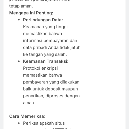
tetap aman.
Mengapa Ini Penting:
Perlindungan Data:
Keamanan yang tinggi
memastikan bahwa
informasi pembayaran dan
data pribadi Anda tidak jatuh
ke tangan yang salah.
Keamanan Transaksi:
Protokol enkripsi
memastikan bahwa
pembayaran yang dilakukan,
baik untuk deposit maupun
penarikan, diproses dengan
aman.
Cara Memeriksa:
Periksa apakah situs