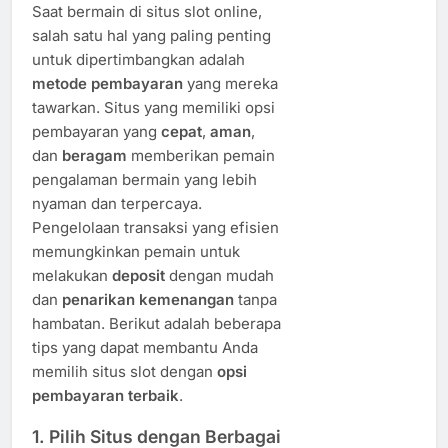
Saat bermain di situs slot online,
salah satu hal yang paling penting
untuk dipertimbangkan adalah
metode pembayaran
yang mereka
tawarkan. Situs yang memiliki opsi
pembayaran yang
cepat
,
aman
,
dan
beragam
memberikan pemain
pengalaman bermain yang lebih
nyaman dan terpercaya.
Pengelolaan transaksi yang efisien
memungkinkan pemain untuk
melakukan
deposit
dengan mudah
dan
penarikan kemenangan
tanpa
hambatan. Berikut adalah beberapa
tips yang dapat membantu Anda
memilih situs slot dengan
opsi
pembayaran terbaik
.
1.
Pilih Situs dengan Berbagai