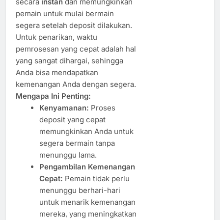
secara
instan
dan memungkinkan
pemain untuk mulai bermain
segera setelah deposit dilakukan.
Untuk penarikan, waktu
pemrosesan yang cepat adalah hal
yang sangat dihargai, sehingga
Anda bisa mendapatkan
kemenangan Anda dengan segera.
Mengapa Ini Penting:
Kenyamanan:
Proses
deposit yang cepat
memungkinkan Anda untuk
segera bermain tanpa
menunggu lama.
Pengambilan Kemenangan
Cepat:
Pemain tidak perlu
menunggu berhari-hari
untuk menarik kemenangan
mereka, yang meningkatkan