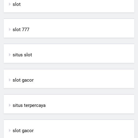
slot
slot 777
situs slot
slot gacor
situs terpercaya
slot gacor