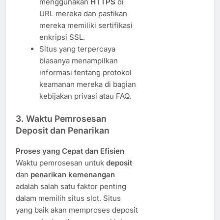
menggunakan
HTTPS
di
URL mereka dan pastikan
mereka memiliki sertifikasi
enkripsi SSL.
Situs yang terpercaya
biasanya menampilkan
informasi tentang protokol
keamanan mereka di bagian
kebijakan privasi atau FAQ.
3.
Waktu Pemrosesan
Deposit dan Penarikan
Proses yang Cepat dan Efisien
Waktu pemrosesan untuk
deposit
dan
penarikan kemenangan
adalah salah satu faktor penting
dalam memilih situs slot. Situs
yang baik akan memproses deposit