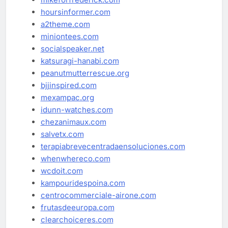
hoursinformer.com
a2theme.com
miniontees.com
socialspeaker.net
katsuragi-hanabi.com
peanutmutterrescue.org
bjjinspired.com
mexampac.org
idunn-watches.com
chezanimaux.com
salvetx.com
terapiabrevecentradaensoluciones.com
whenwhereco.com
wcdoit.com
kampouridespoina.com
centrocommerciale-airone.com
frutasdeeuropa.com
clearchoiceres.com