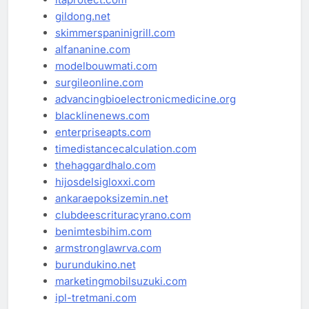
gildong.net
skimmerspaninigrill.com
alfananine.com
modelbouwmati.com
surgileonline.com
advancingbioelectronicmedicine.org
blacklinenews.com
enterpriseapts.com
timedistancecalculation.com
thehaggardhalo.com
hijosdelsigloxxi.com
ankaraepoksizemin.net
clubdeescrituracyrano.com
benimtesbihim.com
armstronglawrva.com
burundukino.net
marketingmobilsuzuki.com
ipl-tretmani.com