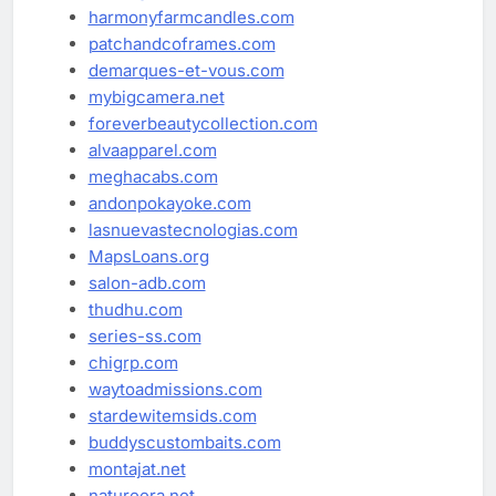
harmonyfarmcandles.com
patchandcoframes.com
demarques-et-vous.com
mybigcamera.net
foreverbeautycollection.com
alvaapparel.com
meghacabs.com
andonpokayoke.com
lasnuevastecnologias.com
MapsLoans.org
salon-adb.com
thudhu.com
series-ss.com
chigrp.com
waytoadmissions.com
stardewitemsids.com
buddyscustombaits.com
montajat.net
natureera.net