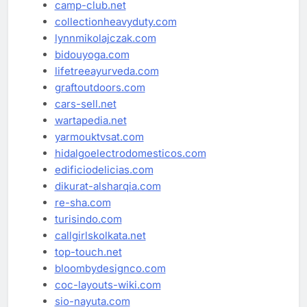
camp-club.net
collectionheavyduty.com
lynnmikolajczak.com
bidouyoga.com
lifetreeayurveda.com
graftoutdoors.com
cars-sell.net
wartapedia.net
yarmouktvsat.com
hidalgoelectrodomesticos.com
edificiodelicias.com
dikurat-alsharqia.com
re-sha.com
turisindo.com
callgirlskolkata.net
top-touch.net
bloombydesignco.com
coc-layouts-wiki.com
sio-nayuta.com