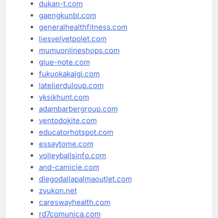
dukan-t.com
gaengkunbl.com
generalhealthfitness.com
liesvelvetpolet.com
mumuonlineshops.com
glue-note.com
fukuokakaigi.com
latelierduloup.com
yksikhunt.com
adambarbergroup.com
ventodokite.com
educatorhotspot.com
essaytome.com
volleyballsinfo.com
and-camicie.com
diegodallapalmaoutlet.com
zvukon.net
careswayhealth.com
rd7comunica.com