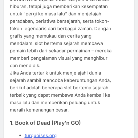
hiburan, tetapi juga memberikan kesempatan
untuk “pergi ke masa lalu” dan menjelajahi
peradaban, peristiwa bersejarah, serta tokoh-
tokoh legendaris dari berbagai zaman. Dengan
grafis yang memukau dan cerita yang
mendalam, slot bertema sejarah membawa
pemain lebih dari sekadar permainan – mereka
memberi pengalaman visual yang menghibur
dan mendidik.
Jika Anda tertarik untuk menjelajahi dunia
sejarah sambil mencoba keberuntungan Anda,
berikut adalah beberapa slot bertema sejarah
terbaik yang dapat membawa Anda kembali ke
masa lalu dan memberikan peluang untuk
meraih kemenangan besar.
1.
Book of Dead (Play’n GO)
turquoises.org