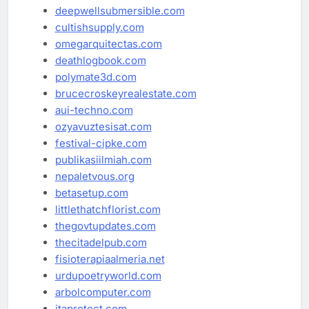
deepwellsubmersible.com
cultishsupply.com
omegarquitectas.com
deathlogbook.com
polymate3d.com
brucecroskeyrealestate.com
aui-techno.com
ozyavuztesisat.com
festival-cipke.com
publikasiilmiah.com
nepaletvous.org
betasetup.com
littlethatchflorist.com
thegovtupdates.com
thecitadelpub.com
fisioterapiaalmeria.net
urdupoetryworld.com
arbolcomputer.com
itaprotect.com