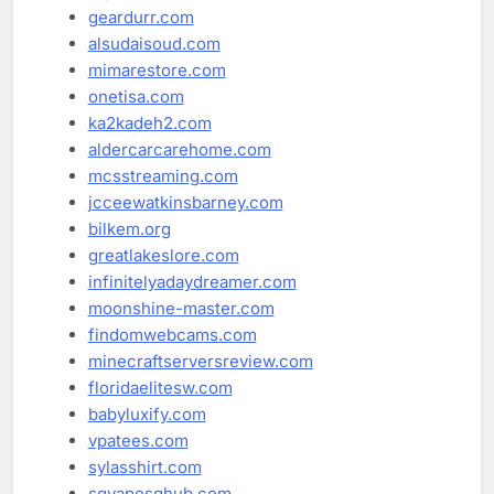
geardurr.com
alsudaisoud.com
mimarestore.com
onetisa.com
ka2kadeh2.com
aldercarcarehome.com
mcsstreaming.com
jcceewatkinsbarney.com
bilkem.org
greatlakeslore.com
infinitelyadaydreamer.com
moonshine-master.com
findomwebcams.com
minecraftserversreview.com
floridaelitesw.com
babyluxify.com
vpatees.com
sylasshirt.com
sgvapesghub.com