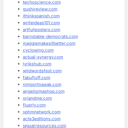
techoscience.com
gushireview.com
ithinkspanish.com
writeideas101.com
artfullposters.com
barnstable-democrats.com
maggiemakesitbetter.com
cyclowing.com
actual-synergy.com
lyrikshub.com
wildwordsfest.com
fabufluff.com
nimportnawak.com
angelisimashop.com
oriandme.com
fluerly.com
sphmnetwork.com
acte3editions.com
jaguarresources.com