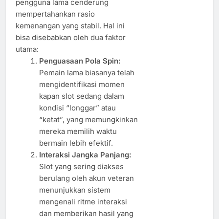
pengguna lama cenderung
mempertahankan rasio
kemenangan yang stabil. Hal ini
bisa disebabkan oleh dua faktor
utama:
Penguasaan Pola Spin:
Pemain lama biasanya telah
mengidentifikasi momen
kapan slot sedang dalam
kondisi “longgar” atau
“ketat”, yang memungkinkan
mereka memilih waktu
bermain lebih efektif.
Interaksi Jangka Panjang:
Slot yang sering diakses
berulang oleh akun veteran
menunjukkan sistem
mengenali ritme interaksi
dan memberikan hasil yang