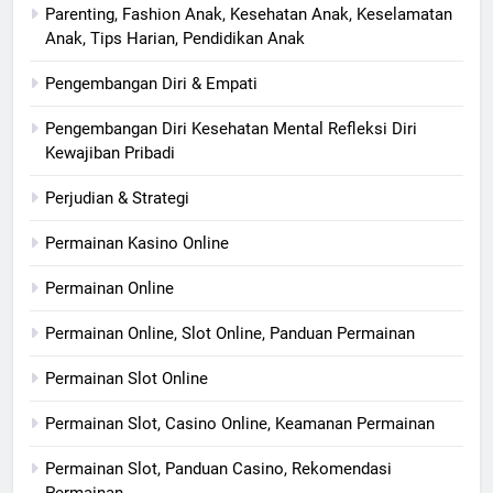
Parenting, Fashion Anak, Kesehatan Anak, Keselamatan
Anak, Tips Harian, Pendidikan Anak
Pengembangan Diri & Empati
Pengembangan Diri Kesehatan Mental Refleksi Diri
Kewajiban Pribadi
Perjudian & Strategi
Permainan Kasino Online
Permainan Online
Permainan Online, Slot Online, Panduan Permainan
Permainan Slot Online
Permainan Slot, Casino Online, Keamanan Permainan
Permainan Slot, Panduan Casino, Rekomendasi
Permainan