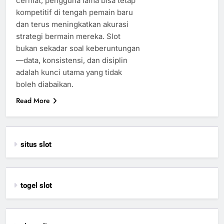
cermat, pengguna lama bisa tetap
kompetitif di tengah pemain baru
dan terus meningkatkan akurasi
strategi bermain mereka. Slot
bukan sekadar soal keberuntungan
—data, konsistensi, dan disiplin
adalah kunci utama yang tidak
boleh diabaikan.
Read More
situs slot
togel slot