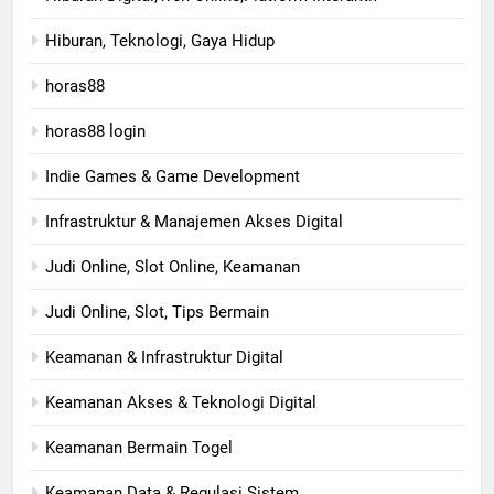
Hiburan, Teknologi, Gaya Hidup
horas88
horas88 login
Indie Games & Game Development
Infrastruktur & Manajemen Akses Digital
Judi Online, Slot Online, Keamanan
Judi Online, Slot, Tips Bermain
Keamanan & Infrastruktur Digital
Keamanan Akses & Teknologi Digital
Keamanan Bermain Togel
Keamanan Data & Regulasi Sistem