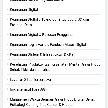
Keamanan Digital
Keamanan Digital / Teknologi Situs Judi / UX dan
Proteksi Data
Keamanan Digital & Panduan Pengguna
Keamanan Login Harian, Panduan Akses Digital
Keamanan Sistem & Infrastruktur Digital
Kesehatan, Produktivitas, Kesehatan Mental, Gaya Hidup
Sehat, Tidur dan Istirahat
Layanan Situs Terpercaya
link alternatif horas88
Manajemen Waktu Bermain Gaya Hidup Digital Sehat
Psikologi Gaming Tips Gamer & Hiburan