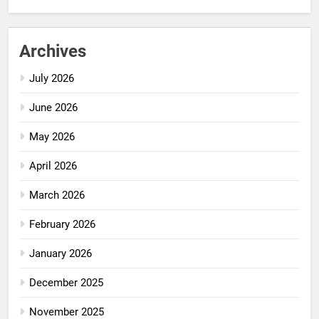
Archives
July 2026
June 2026
May 2026
April 2026
March 2026
February 2026
January 2026
December 2025
November 2025