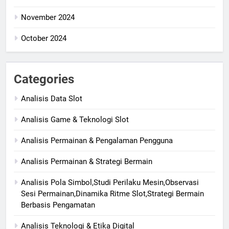
November 2024
October 2024
Categories
Analisis Data Slot
Analisis Game & Teknologi Slot
Analisis Permainan & Pengalaman Pengguna
Analisis Permainan & Strategi Bermain
Analisis Pola Simbol,Studi Perilaku Mesin,Observasi
Sesi Permainan,Dinamika Ritme Slot,Strategi Bermain
Berbasis Pengamatan
Analisis Teknologi & Etika Digital