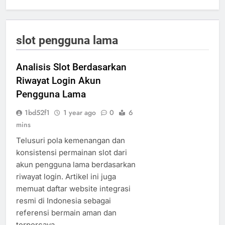
slot pengguna lama
Analisis Slot Berdasarkan
Riwayat Login Akun
Pengguna Lama
1bd52f1
1 year ago
0
6
mins
Telusuri pola kemenangan dan
konsistensi permainan slot dari
akun pengguna lama berdasarkan
riwayat login. Artikel ini juga
memuat daftar website integrasi
resmi di Indonesia sebagai
referensi bermain aman dan
terpercaya.