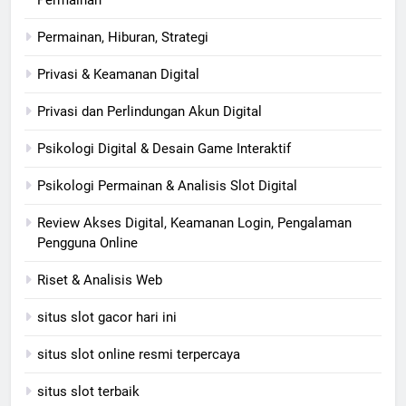
Permainan, Hiburan, Strategi
Privasi & Keamanan Digital
Privasi dan Perlindungan Akun Digital
Psikologi Digital & Desain Game Interaktif
Psikologi Permainan & Analisis Slot Digital
Review Akses Digital, Keamanan Login, Pengalaman
Pengguna Online
Riset & Analisis Web
situs slot gacor hari ini
situs slot online resmi terpercaya
situs slot terbaik