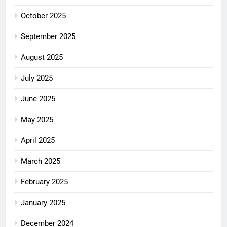
October 2025
September 2025
August 2025
July 2025
June 2025
May 2025
April 2025
March 2025
February 2025
January 2025
December 2024