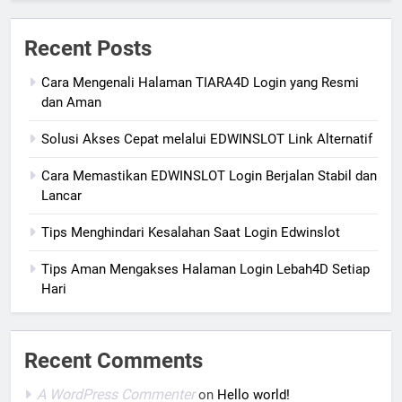
Recent Posts
Cara Mengenali Halaman TIARA4D Login yang Resmi
dan Aman
Solusi Akses Cepat melalui EDWINSLOT Link Alternatif
Cara Memastikan EDWINSLOT Login Berjalan Stabil dan
Lancar
Tips Menghindari Kesalahan Saat Login Edwinslot
Tips Aman Mengakses Halaman Login Lebah4D Setiap
Hari
Recent Comments
A WordPress Commenter
on
Hello world!