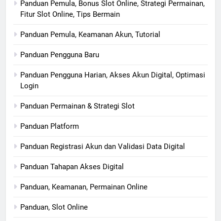
Panduan Pemula, Bonus Slot Online, Strategi Permainan,
Fitur Slot Online, Tips Bermain
Panduan Pemula, Keamanan Akun, Tutorial
Panduan Pengguna Baru
Panduan Pengguna Harian, Akses Akun Digital, Optimasi
Login
Panduan Permainan & Strategi Slot
Panduan Platform
Panduan Registrasi Akun dan Validasi Data Digital
Panduan Tahapan Akses Digital
Panduan, Keamanan, Permainan Online
Panduan, Slot Online