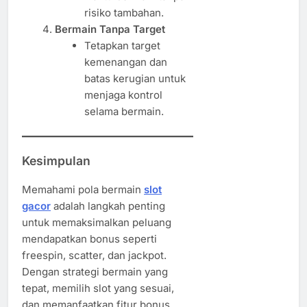
risiko tambahan.
Bermain Tanpa Target
Tetapkan target
kemenangan dan
batas kerugian untuk
menjaga kontrol
selama bermain.
Kesimpulan
Memahami pola bermain
slot
gacor
adalah langkah penting
untuk memaksimalkan peluang
mendapatkan bonus seperti
freespin, scatter, dan jackpot.
Dengan strategi bermain yang
tepat, memilih slot yang sesuai,
dan memanfaatkan fitur bonus