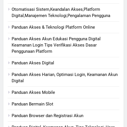
Otomatisasi Sistem,Keandalan Akses,Platform
Digital,Manajemen Teknologi,Pengalaman Pengguna
Panduan Akses & Teknologi Platform Online
Panduan Akses Akun Edukasi Pengguna Digital
Keamanan Login Tips Verifikasi Akses Dasar
Penggunaan Platform
Panduan Akses Digital
Panduan Akses Harian, Optimasi Login, Keamanan Akun
Digital
Panduan Akses Mobile
Panduan Bermain Slot
Panduan Browser dan Registrasi Akun