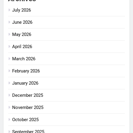
July 2026
June 2026
May 2026
April 2026
March 2026
February 2026
January 2026
December 2025
November 2025
October 2025
September 2025