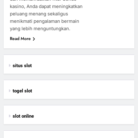
kasino, Anda dapat meningkatkan
peluang menang sekaligus
menikmati pengalaman bermain
yang lebih menguntungkan.
Read More
situs slot
togel slot
slot online