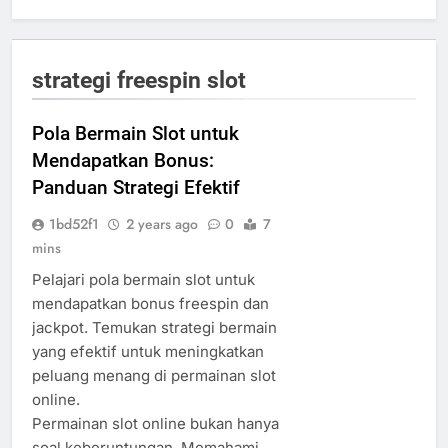
strategi freespin slot
Pola Bermain Slot untuk
Mendapatkan Bonus:
Panduan Strategi Efektif
1bd52f1
2 years ago
0
7
mins
Pelajari pola bermain slot untuk
mendapatkan bonus freespin dan
jackpot. Temukan strategi bermain
yang efektif untuk meningkatkan
peluang menang di permainan slot
online.
Permainan slot online bukan hanya
soal keberuntungan. Memahami