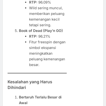
RTP:
96.09%
Wild sering muncul,
memberikan peluang
kemenangan kecil
tetapi sering.
Book of Dead (Play’n GO)
RTP:
96.21%
Fitur freespin dengan
simbol ekspansi
meningkatkan
peluang kemenangan
besar.
Kesalahan yang Harus
Dihindari
Bertaruh Terlalu Besar di
Awal