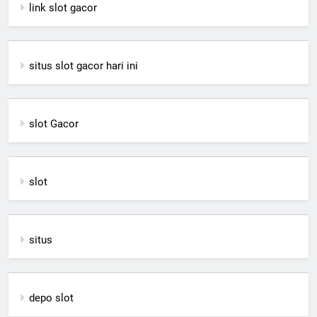
link slot gacor
situs slot gacor hari ini
slot Gacor
slot
situs
depo slot