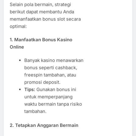
Selain pola bermain, strategi
berikut dapat membantu Anda
memanfaatkan bonus slot secara
optimal:
1. Manfaatkan Bonus Kasino
Online
Banyak kasino menawarkan
bonus seperti cashback,
freespin tambahan, atau
promosi deposit.
Tips:
Gunakan bonus ini
untuk memperpanjang
waktu bermain tanpa risiko
tambahan.
2. Tetapkan Anggaran Bermain