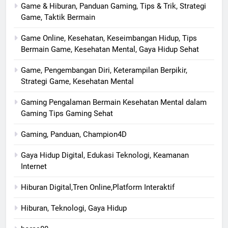
Game & Hiburan, Panduan Gaming, Tips & Trik, Strategi
Game, Taktik Bermain
Game Online, Kesehatan, Keseimbangan Hidup, Tips
Bermain Game, Kesehatan Mental, Gaya Hidup Sehat
Game, Pengembangan Diri, Keterampilan Berpikir,
Strategi Game, Kesehatan Mental
Gaming Pengalaman Bermain Kesehatan Mental dalam
Gaming Tips Gaming Sehat
Gaming, Panduan, Champion4D
Gaya Hidup Digital, Edukasi Teknologi, Keamanan
Internet
Hiburan Digital,Tren Online,Platform Interaktif
Hiburan, Teknologi, Gaya Hidup