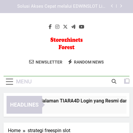
Skip
Cara Memastikan EDWINSLOT Login Berjalan
to
Stabil dan Lancar
content
Tips Menghindari Kesalahan Saat Login Edwinslot
Cara Mengenali Halaman TIARA4D Login yang
Resmi dan Aman
Solusi Akses Cepat melalui EDWINSLOT Link
Alternatif
Storozhinets
Jelajahi Keindahan Alam Di Storozhinets
Cara Memastikan EDWINSLOT Login Berjalan
NEWSLETTER
RANDOM NEWS
Stabil dan Lancar
Forest
Forest. Destinasi Ekowisata Yang
Tips Menghindari Kesalahan Saat Login Edwinslot
Sempurna Untuk Pecinta Alam.
MENU
ara Mengenali Halaman TIARA4D Login yang Resmi dan Ama
HEADLINES
Month Ago
Home
strategi freespin slot