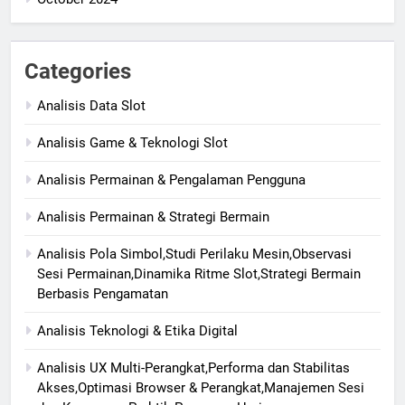
Categories
Analisis Data Slot
Analisis Game & Teknologi Slot
Analisis Permainan & Pengalaman Pengguna
Analisis Permainan & Strategi Bermain
Analisis Pola Simbol,Studi Perilaku Mesin,Observasi
Sesi Permainan,Dinamika Ritme Slot,Strategi Bermain
Berbasis Pengamatan
Analisis Teknologi & Etika Digital
Analisis UX Multi-Perangkat,Performa dan Stabilitas
Akses,Optimasi Browser & Perangkat,Manajemen Sesi