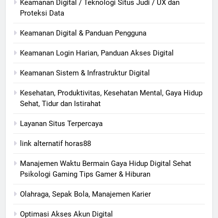
Keamanan Digital / Teknologi Situs Judi / UX dan
Proteksi Data
Keamanan Digital & Panduan Pengguna
Keamanan Login Harian, Panduan Akses Digital
Keamanan Sistem & Infrastruktur Digital
Kesehatan, Produktivitas, Kesehatan Mental, Gaya Hidup
Sehat, Tidur dan Istirahat
Layanan Situs Terpercaya
link alternatif horas88
Manajemen Waktu Bermain Gaya Hidup Digital Sehat
Psikologi Gaming Tips Gamer & Hiburan
Olahraga, Sepak Bola, Manajemen Karier
Optimasi Akses Akun Digital