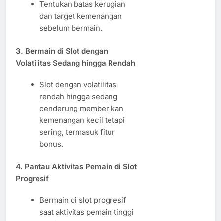
Tentukan batas kerugian
dan target kemenangan
sebelum bermain.
3. Bermain di Slot dengan
Volatilitas Sedang hingga Rendah
Slot dengan volatilitas
rendah hingga sedang
cenderung memberikan
kemenangan kecil tetapi
sering, termasuk fitur
bonus.
4. Pantau Aktivitas Pemain di Slot
Progresif
Bermain di slot progresif
saat aktivitas pemain tinggi