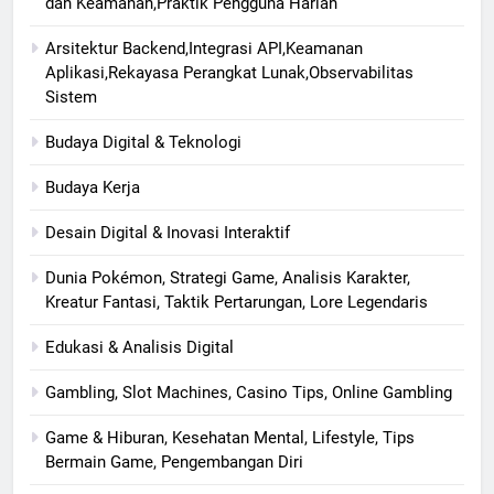
dan Keamanan,Praktik Pengguna Harian
Arsitektur Backend,Integrasi API,Keamanan
Aplikasi,Rekayasa Perangkat Lunak,Observabilitas
Sistem
Budaya Digital & Teknologi
Budaya Kerja
Desain Digital & Inovasi Interaktif
Dunia Pokémon, Strategi Game, Analisis Karakter,
Kreatur Fantasi, Taktik Pertarungan, Lore Legendaris
Edukasi & Analisis Digital
Gambling, Slot Machines, Casino Tips, Online Gambling
Game & Hiburan, Kesehatan Mental, Lifestyle, Tips
Bermain Game, Pengembangan Diri