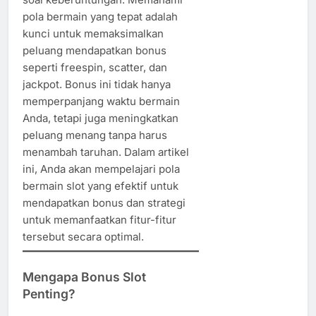
pola bermain yang tepat adalah
kunci untuk memaksimalkan
peluang mendapatkan bonus
seperti freespin, scatter, dan
jackpot. Bonus ini tidak hanya
memperpanjang waktu bermain
Anda, tetapi juga meningkatkan
peluang menang tanpa harus
menambah taruhan. Dalam artikel
ini, Anda akan mempelajari pola
bermain slot yang efektif untuk
mendapatkan bonus dan strategi
untuk memanfaatkan fitur-fitur
tersebut secara optimal.
Mengapa Bonus Slot
Penting?