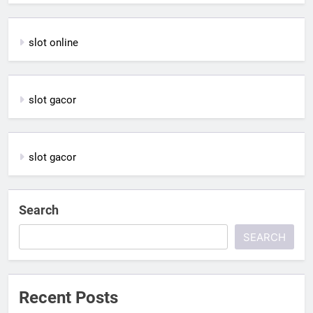
slot online
slot gacor
slot gacor
Search
SEARCH
Recent Posts