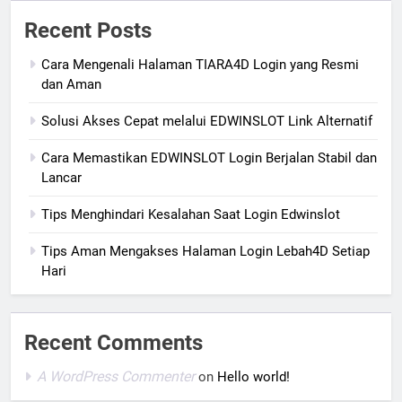
Recent Posts
Cara Mengenali Halaman TIARA4D Login yang Resmi
dan Aman
Solusi Akses Cepat melalui EDWINSLOT Link Alternatif
Cara Memastikan EDWINSLOT Login Berjalan Stabil dan
Lancar
Tips Menghindari Kesalahan Saat Login Edwinslot
Tips Aman Mengakses Halaman Login Lebah4D Setiap
Hari
Recent Comments
A WordPress Commenter
on
Hello world!