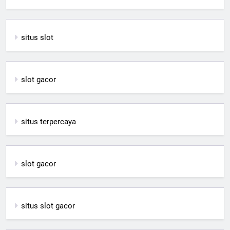
situs slot
slot gacor
situs terpercaya
slot gacor
situs slot gacor