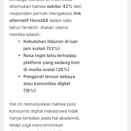
ditemukan bahwa
sekitar 42%
dari
responden pernah mengakses
link
alternatif Horas88
dalam satu
tahun terakhir. Alasan utama
mereka adalah:
Kebutuhan hiburan di luar
jam kuliah (53%)
Rasa ingin tahu terhadap
platform yang sedang tren
di media sosial (28%)
Pengaruh teman sebaya
atau komunitas digital
(19%)
Hal ini menunjukkan bahwa pola
konsumsi digital mahasiswa tidak
hanya terbatas pada hal akademik,
tetapi juga mencerminkan