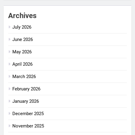
Archives
July 2026
June 2026
May 2026
April 2026
March 2026
February 2026
January 2026
December 2025
November 2025