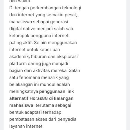
dan waktu.
Di tengah perkembangan teknologi
dan internet yang semakin pesat,
mahasiswa sebagai generasi
digital native menjadi salah satu
kelompok pengguna internet
paling aktif. Selain menggunakan
internet untuk keperluan
akademik, hiburan dan eksplorasi
platform daring juga menjadi
bagian dari aktivitas mereka. Salah
satu fenomena menarik yang
belakangan ini muncul adalah
meningkatnya
penggunaan link
alternatif Horas88 di kalangan
mahasiswa
, terutama sebagai
bentuk adaptasi terhadap
pembatasan akses dari penyedia
layanan internet.