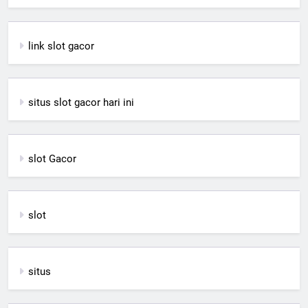
link slot gacor
situs slot gacor hari ini
slot Gacor
slot
situs