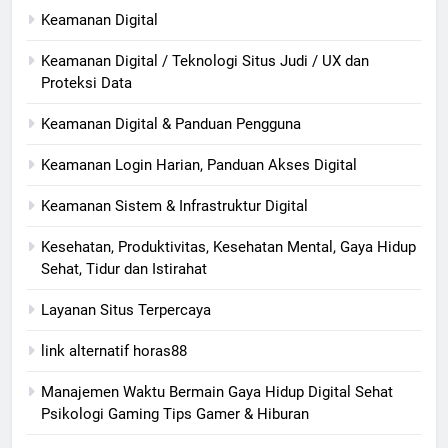
Keamanan Digital
Keamanan Digital / Teknologi Situs Judi / UX dan
Proteksi Data
Keamanan Digital & Panduan Pengguna
Keamanan Login Harian, Panduan Akses Digital
Keamanan Sistem & Infrastruktur Digital
Kesehatan, Produktivitas, Kesehatan Mental, Gaya Hidup
Sehat, Tidur dan Istirahat
Layanan Situs Terpercaya
link alternatif horas88
Manajemen Waktu Bermain Gaya Hidup Digital Sehat
Psikologi Gaming Tips Gamer & Hiburan