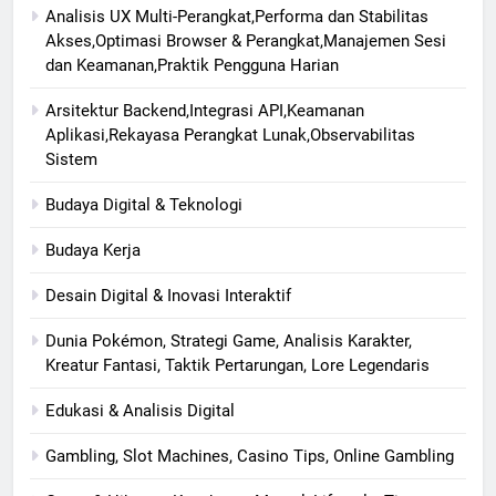
Analisis UX Multi-Perangkat,Performa dan Stabilitas
Akses,Optimasi Browser & Perangkat,Manajemen Sesi
dan Keamanan,Praktik Pengguna Harian
Arsitektur Backend,Integrasi API,Keamanan
Aplikasi,Rekayasa Perangkat Lunak,Observabilitas
Sistem
Budaya Digital & Teknologi
Budaya Kerja
Desain Digital & Inovasi Interaktif
Dunia Pokémon, Strategi Game, Analisis Karakter,
Kreatur Fantasi, Taktik Pertarungan, Lore Legendaris
Edukasi & Analisis Digital
Gambling, Slot Machines, Casino Tips, Online Gambling