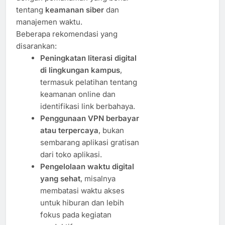
tentang
keamanan siber
dan
manajemen waktu.
Beberapa rekomendasi yang
disarankan:
Peningkatan literasi digital
di lingkungan kampus
,
termasuk pelatihan tentang
keamanan online dan
identifikasi link berbahaya.
Penggunaan VPN berbayar
atau terpercaya
, bukan
sembarang aplikasi gratisan
dari toko aplikasi.
Pengelolaan waktu digital
yang sehat
, misalnya
membatasi waktu akses
untuk hiburan dan lebih
fokus pada kegiatan