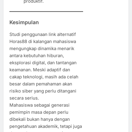
produktif.
Kesimpulan
Studi penggunaan link alternatif
Horas88 di kalangan mahasiswa
mengungkap dinamika menarik
antara kebutuhan hiburan,
eksplorasi digital, dan tantangan
keamanan. Meski adaptif dan
cakap teknologi, masih ada celah
besar dalam pemahaman akan
risiko siber yang perlu ditangani
secara serius.
Mahasiswa sebagai generasi
pemimpin masa depan perlu
dibekali bukan hanya dengan
pengetahuan akademik, tetapi juga