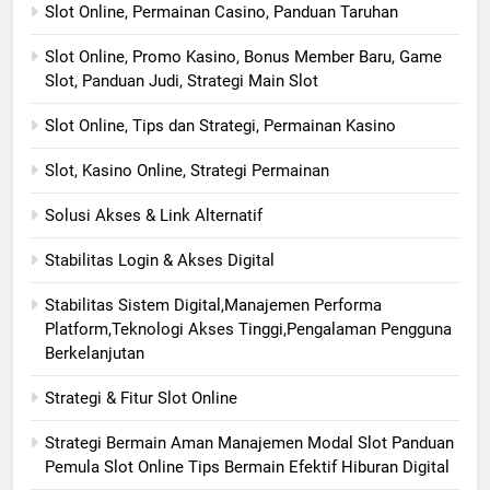
Slot Online, Permainan Casino, Panduan Taruhan
Slot Online, Promo Kasino, Bonus Member Baru, Game
Slot, Panduan Judi, Strategi Main Slot
Slot Online, Tips dan Strategi, Permainan Kasino
Slot, Kasino Online, Strategi Permainan
Solusi Akses & Link Alternatif
Stabilitas Login & Akses Digital
Stabilitas Sistem Digital,Manajemen Performa
Platform,Teknologi Akses Tinggi,Pengalaman Pengguna
Berkelanjutan
Strategi & Fitur Slot Online
Strategi Bermain Aman Manajemen Modal Slot Panduan
Pemula Slot Online Tips Bermain Efektif Hiburan Digital