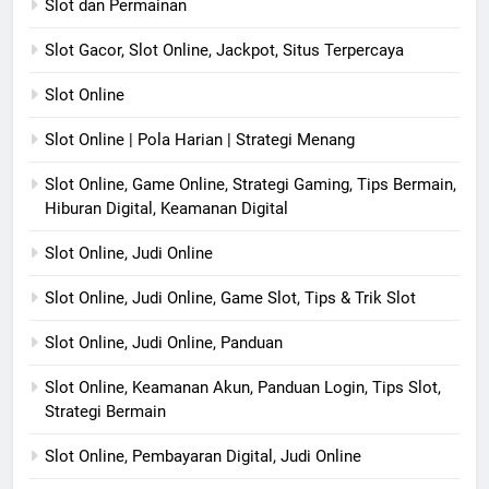
Slot dan Permainan
Slot Gacor, Slot Online, Jackpot, Situs Terpercaya
Slot Online
Slot Online | Pola Harian | Strategi Menang
Slot Online, Game Online, Strategi Gaming, Tips Bermain,
Hiburan Digital, Keamanan Digital
Slot Online, Judi Online
Slot Online, Judi Online, Game Slot, Tips & Trik Slot
Slot Online, Judi Online, Panduan
Slot Online, Keamanan Akun, Panduan Login, Tips Slot,
Strategi Bermain
Slot Online, Pembayaran Digital, Judi Online