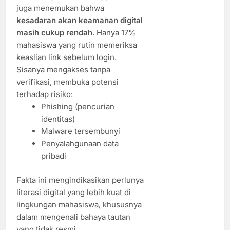
juga menemukan bahwa
kesadaran akan keamanan digital
masih cukup rendah
. Hanya 17%
mahasiswa yang rutin memeriksa
keaslian link sebelum login.
Sisanya mengakses tanpa
verifikasi, membuka potensi
terhadap risiko:
Phishing (pencurian
identitas)
Malware tersembunyi
Penyalahgunaan data
pribadi
Fakta ini mengindikasikan perlunya
literasi digital yang lebih kuat di
lingkungan mahasiswa, khususnya
dalam mengenali bahaya tautan
yang tidak resmi.