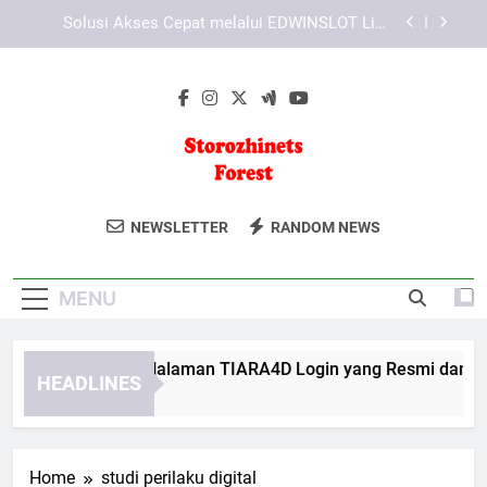
Skip
Cara Memastikan EDWINSLOT Login Berjalan
to
Stabil dan Lancar
content
Tips Menghindari Kesalahan Saat Login Edwinslot
Cara Mengenali Halaman TIARA4D Login yang
Resmi dan Aman
Solusi Akses Cepat melalui EDWINSLOT Link
Alternatif
Storozhinets
Jelajahi Keindahan Alam Di Storozhinets
Cara Memastikan EDWINSLOT Login Berjalan
NEWSLETTER
RANDOM NEWS
Stabil dan Lancar
Forest
Forest. Destinasi Ekowisata Yang
Tips Menghindari Kesalahan Saat Login Edwinslot
Sempurna Untuk Pecinta Alam.
MENU
ara Mengenali Halaman TIARA4D Login yang Resmi dan Ama
HEADLINES
Weeks Ago
Home
studi perilaku digital