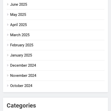
June 2025
May 2025
April 2025
March 2025
February 2025
January 2025
December 2024
November 2024
October 2024
Categories