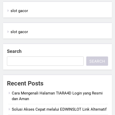
slot gacor
slot gacor
Search
SEARCH
Recent Posts
Cara Mengenali Halaman TIARA4D Login yang Resmi
dan Aman
Solusi Akses Cepat melalui EDWINSLOT Link Alternatif