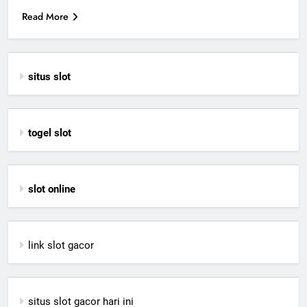
Read More
situs slot
togel slot
slot online
link slot gacor
situs slot gacor hari ini