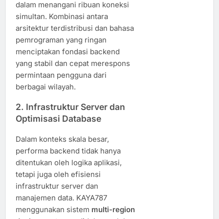
dalam menangani ribuan koneksi
simultan. Kombinasi antara
arsitektur terdistribusi dan bahasa
pemrograman yang ringan
menciptakan fondasi backend
yang stabil dan cepat merespons
permintaan pengguna dari
berbagai wilayah.
2. Infrastruktur Server dan
Optimisasi Database
Dalam konteks skala besar,
performa backend tidak hanya
ditentukan oleh logika aplikasi,
tetapi juga oleh efisiensi
infrastruktur server dan
manajemen data. KAYA787
menggunakan sistem
multi-region