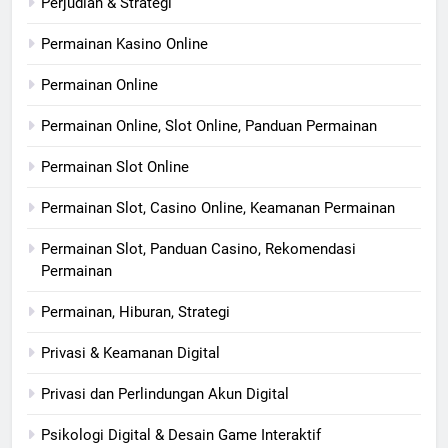
Perjudian & Strategi
Permainan Kasino Online
Permainan Online
Permainan Online, Slot Online, Panduan Permainan
Permainan Slot Online
Permainan Slot, Casino Online, Keamanan Permainan
Permainan Slot, Panduan Casino, Rekomendasi
Permainan
Permainan, Hiburan, Strategi
Privasi & Keamanan Digital
Privasi dan Perlindungan Akun Digital
Psikologi Digital & Desain Game Interaktif