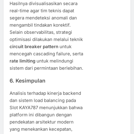
Hasilnya divisualisasikan secara
real-time agar tim teknis dapat
segera mendeteksi anomali dan
mengambil tindakan korektif.
Selain observabilitas, strategi
optimisasi dilakukan melalui teknik
circuit breaker pattern
untuk
mencegah cascading failure, serta
rate limiting
untuk melindungi
sistem dari permintaan berlebihan.
6. Kesimpulan
Analisis terhadap kinerja backend
dan sistem load balancing pada
Slot KAYA787 menunjukkan bahwa
platform ini dibangun dengan
pendekatan arsitektur modern
yang menekankan kecepatan,