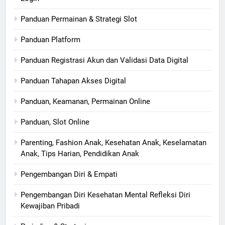
Panduan Permainan & Strategi Slot
Panduan Platform
Panduan Registrasi Akun dan Validasi Data Digital
Panduan Tahapan Akses Digital
Panduan, Keamanan, Permainan Online
Panduan, Slot Online
Parenting, Fashion Anak, Kesehatan Anak, Keselamatan
Anak, Tips Harian, Pendidikan Anak
Pengembangan Diri & Empati
Pengembangan Diri Kesehatan Mental Refleksi Diri
Kewajiban Pribadi