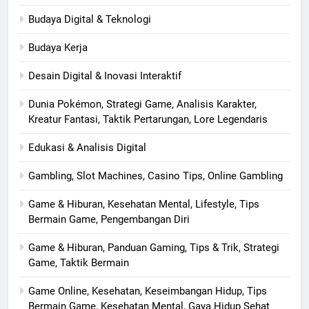
Budaya Digital & Teknologi
Budaya Kerja
Desain Digital & Inovasi Interaktif
Dunia Pokémon, Strategi Game, Analisis Karakter,
Kreatur Fantasi, Taktik Pertarungan, Lore Legendaris
Edukasi & Analisis Digital
Gambling, Slot Machines, Casino Tips, Online Gambling
Game & Hiburan, Kesehatan Mental, Lifestyle, Tips
Bermain Game, Pengembangan Diri
Game & Hiburan, Panduan Gaming, Tips & Trik, Strategi
Game, Taktik Bermain
Game Online, Kesehatan, Keseimbangan Hidup, Tips
Bermain Game, Kesehatan Mental, Gaya Hidup Sehat