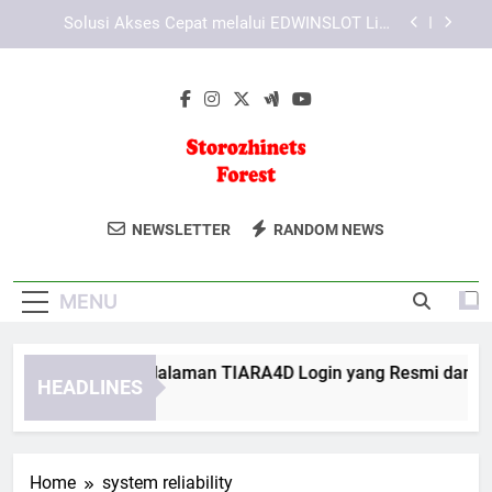
Skip
Cara Memastikan EDWINSLOT Login Berjalan
to
Stabil dan Lancar
content
Tips Menghindari Kesalahan Saat Login Edwinslot
Cara Mengenali Halaman TIARA4D Login yang
Resmi dan Aman
Solusi Akses Cepat melalui EDWINSLOT Link
Alternatif
Storozhinets
Jelajahi Keindahan Alam Di Storozhinets
Cara Memastikan EDWINSLOT Login Berjalan
NEWSLETTER
RANDOM NEWS
Stabil dan Lancar
Forest
Forest. Destinasi Ekowisata Yang
Tips Menghindari Kesalahan Saat Login Edwinslot
Sempurna Untuk Pecinta Alam.
MENU
ara Mengenali Halaman TIARA4D Login yang Resmi dan Ama
HEADLINES
Month Ago
Home
system reliability