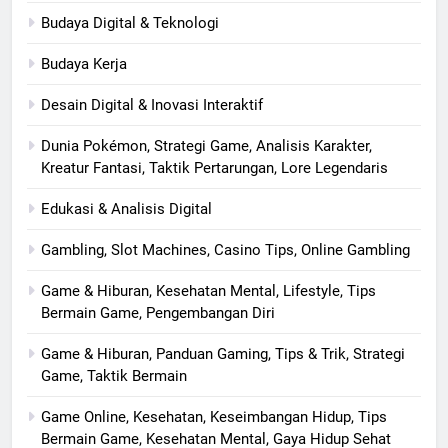
Budaya Digital & Teknologi
Budaya Kerja
Desain Digital & Inovasi Interaktif
Dunia Pokémon, Strategi Game, Analisis Karakter,
Kreatur Fantasi, Taktik Pertarungan, Lore Legendaris
Edukasi & Analisis Digital
Gambling, Slot Machines, Casino Tips, Online Gambling
Game & Hiburan, Kesehatan Mental, Lifestyle, Tips
Bermain Game, Pengembangan Diri
Game & Hiburan, Panduan Gaming, Tips & Trik, Strategi
Game, Taktik Bermain
Game Online, Kesehatan, Keseimbangan Hidup, Tips
Bermain Game, Kesehatan Mental, Gaya Hidup Sehat