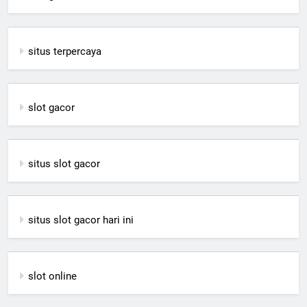
situs terpercaya
slot gacor
situs slot gacor
situs slot gacor hari ini
slot online