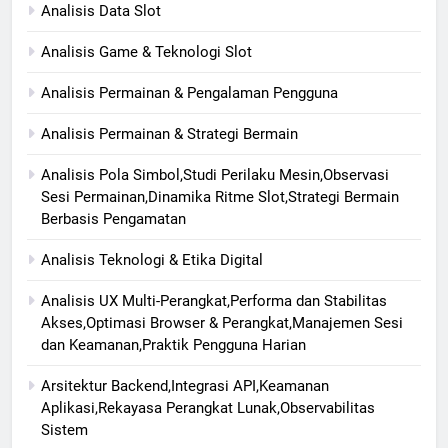
Analisis Data Slot
Analisis Game & Teknologi Slot
Analisis Permainan & Pengalaman Pengguna
Analisis Permainan & Strategi Bermain
Analisis Pola Simbol,Studi Perilaku Mesin,Observasi
Sesi Permainan,Dinamika Ritme Slot,Strategi Bermain
Berbasis Pengamatan
Analisis Teknologi & Etika Digital
Analisis UX Multi-Perangkat,Performa dan Stabilitas
Akses,Optimasi Browser & Perangkat,Manajemen Sesi
dan Keamanan,Praktik Pengguna Harian
Arsitektur Backend,Integrasi API,Keamanan
Aplikasi,Rekayasa Perangkat Lunak,Observabilitas
Sistem