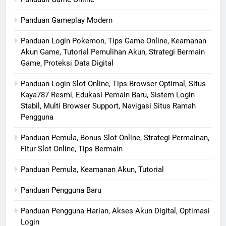
Panduan Gameplay Modern
Panduan Login Pokemon, Tips Game Online, Keamanan
Akun Game, Tutorial Pemulihan Akun, Strategi Bermain
Game, Proteksi Data Digital
Panduan Login Slot Online, Tips Browser Optimal, Situs
Kaya787 Resmi, Edukasi Pemain Baru, Sistem Login
Stabil, Multi Browser Support, Navigasi Situs Ramah
Pengguna
Panduan Pemula, Bonus Slot Online, Strategi Permainan,
Fitur Slot Online, Tips Bermain
Panduan Pemula, Keamanan Akun, Tutorial
Panduan Pengguna Baru
Panduan Pengguna Harian, Akses Akun Digital, Optimasi
Login