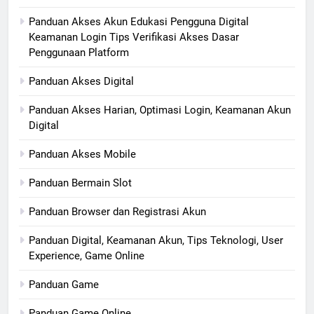
Panduan Akses Akun Edukasi Pengguna Digital
Keamanan Login Tips Verifikasi Akses Dasar
Penggunaan Platform
Panduan Akses Digital
Panduan Akses Harian, Optimasi Login, Keamanan Akun
Digital
Panduan Akses Mobile
Panduan Bermain Slot
Panduan Browser dan Registrasi Akun
Panduan Digital, Keamanan Akun, Tips Teknologi, User
Experience, Game Online
Panduan Game
Panduan Game Online