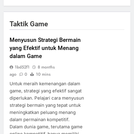
Taktik Game
Menyusun Strategi Bermain
yang Efektif untuk Menang
dalam Game
1bd52f1
8 months
ago
0
10 mins
Untuk meraih kemenangan dalam
game, strategi yang efektif sangat
diperlukan. Pelajari cara menyusun
strategi bermain yang tepat untuk
meningkatkan peluang menang
dalam permainan kompetitif.
Dalam dunia game, terutama game
online kompetitif, hanya memiliki