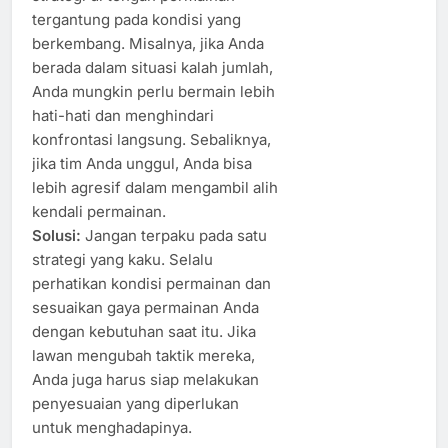
tergantung pada kondisi yang
berkembang. Misalnya, jika Anda
berada dalam situasi kalah jumlah,
Anda mungkin perlu bermain lebih
hati-hati dan menghindari
konfrontasi langsung. Sebaliknya,
jika tim Anda unggul, Anda bisa
lebih agresif dalam mengambil alih
kendali permainan.
Solusi:
Jangan terpaku pada satu
strategi yang kaku. Selalu
perhatikan kondisi permainan dan
sesuaikan gaya permainan Anda
dengan kebutuhan saat itu. Jika
lawan mengubah taktik mereka,
Anda juga harus siap melakukan
penyesuaian yang diperlukan
untuk menghadapinya.