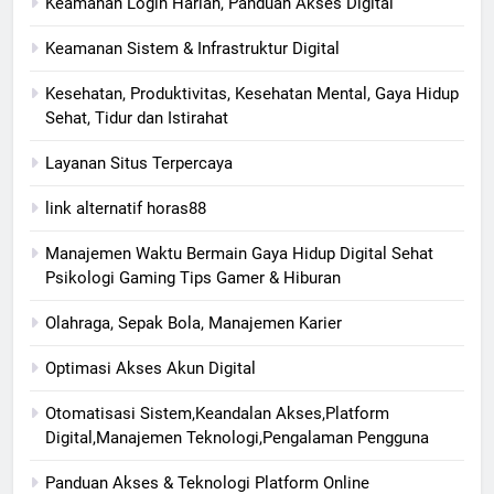
Keamanan Login Harian, Panduan Akses Digital
Keamanan Sistem & Infrastruktur Digital
Kesehatan, Produktivitas, Kesehatan Mental, Gaya Hidup
Sehat, Tidur dan Istirahat
Layanan Situs Terpercaya
link alternatif horas88
Manajemen Waktu Bermain Gaya Hidup Digital Sehat
Psikologi Gaming Tips Gamer & Hiburan
Olahraga, Sepak Bola, Manajemen Karier
Optimasi Akses Akun Digital
Otomatisasi Sistem,Keandalan Akses,Platform
Digital,Manajemen Teknologi,Pengalaman Pengguna
Panduan Akses & Teknologi Platform Online