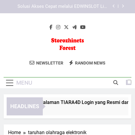
Skip
Cara Memastikan EDWINSLOT Login Berjalan
to
Stabil dan Lancar
content
Tips Menghindari Kesalahan Saat Login Edwinslot
Cara Mengenali Halaman TIARA4D Login yang
Resmi dan Aman
Solusi Akses Cepat melalui EDWINSLOT Link
Alternatif
Storozhinets
Jelajahi Keindahan Alam Di Storozhinets
Cara Memastikan EDWINSLOT Login Berjalan
NEWSLETTER
RANDOM NEWS
Stabil dan Lancar
Forest
Forest. Destinasi Ekowisata Yang
Tips Menghindari Kesalahan Saat Login Edwinslot
Sempurna Untuk Pecinta Alam.
MENU
ara Mengenali Halaman TIARA4D Login yang Resmi dan Aman
HEADLINES
Weeks Ago
Home
taruhan olahraga elektronik