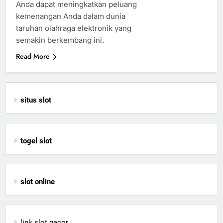
Anda dapat meningkatkan peluang
kemenangan Anda dalam dunia
taruhan olahraga elektronik yang
semakin berkembang ini.
Read More
situs slot
togel slot
slot online
link slot gacor