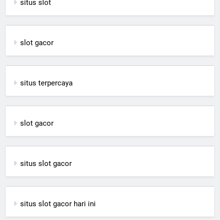
situs slot
slot gacor
situs terpercaya
slot gacor
situs slot gacor
situs slot gacor hari ini