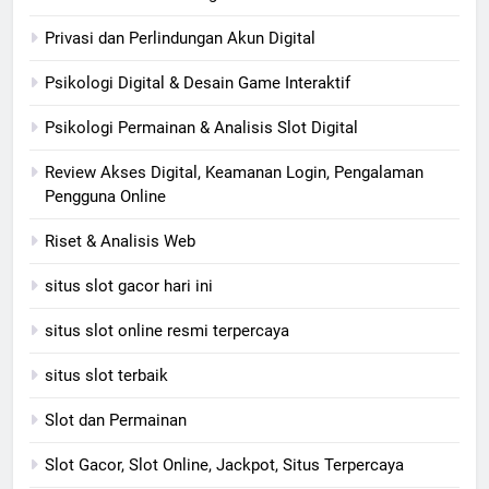
Privasi dan Perlindungan Akun Digital
Psikologi Digital & Desain Game Interaktif
Psikologi Permainan & Analisis Slot Digital
Review Akses Digital, Keamanan Login, Pengalaman
Pengguna Online
Riset & Analisis Web
situs slot gacor hari ini
situs slot online resmi terpercaya
situs slot terbaik
Slot dan Permainan
Slot Gacor, Slot Online, Jackpot, Situs Terpercaya