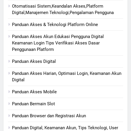
Otomatisasi Sistem,Keandalan Akses,Platform
Digital,Manajemen Teknologi,Pengalaman Pengguna
Panduan Akses & Teknologi Platform Online
Panduan Akses Akun Edukasi Pengguna Digital
Keamanan Login Tips Verifikasi Akses Dasar
Penggunaan Platform
Panduan Akses Digital
Panduan Akses Harian, Optimasi Login, Keamanan Akun
Digital
Panduan Akses Mobile
Panduan Bermain Slot
Panduan Browser dan Registrasi Akun
Panduan Digital, Keamanan Akun, Tips Teknologi, User