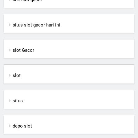
situs slot gacor hari ini
slot Gacor
slot
situs
depo slot