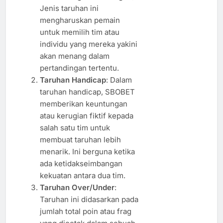
Jenis taruhan ini
mengharuskan pemain
untuk memilih tim atau
individu yang mereka yakini
akan menang dalam
pertandingan tertentu.
Taruhan Handicap
: Dalam
taruhan handicap, SBOBET
memberikan keuntungan
atau kerugian fiktif kepada
salah satu tim untuk
membuat taruhan lebih
menarik. Ini berguna ketika
ada ketidakseimbangan
kekuatan antara dua tim.
Taruhan Over/Under
:
Taruhan ini didasarkan pada
jumlah total poin atau frag