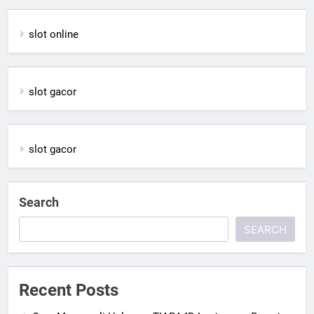
slot online
slot gacor
slot gacor
Search
SEARCH
Recent Posts