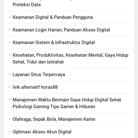
Proteksi Data
Keamanan Digital & Panduan Pengguna
Keamanan Login Harian, Panduan Akses Digital
Keamanan Sistem & Infrastruktur Digital
Kesehatan, Produktivitas, Kesehatan Mental, Gaya Hidup
Sehat, Tidur dan Istirahat
Layanan Situs Terpercaya
link alternatif horas88
Manajemen Waktu Bermain Gaya Hidup Digital Sehat
Psikologi Gaming Tips Gamer & Hiburan
Olahraga, Sepak Bola, Manajemen Karier
Optimasi Akses Akun Digital