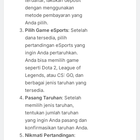
terdaftar, lakukan deposit
dengan menggunakan
metode pembayaran yang
Anda pilih.
Pilih Game eSports
: Setelah
dana tersedia, pilih
pertandingan eSports yang
ingin Anda pertaruhkan.
Anda bisa memilih game
seperti Dota 2, League of
Legends, atau CS: GO, dan
berbagai jenis taruhan yang
tersedia.
Pasang Taruhan
: Setelah
memilih jenis taruhan,
tentukan jumlah taruhan
yang ingin Anda pasang dan
konfirmasikan taruhan Anda.
Nikmati Pertandingan
: