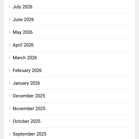
July 2026
June 2026
May 2026
April 2026
March 2026
February 2026
January 2026
December 2025
November 2025
October 2025
September 2025