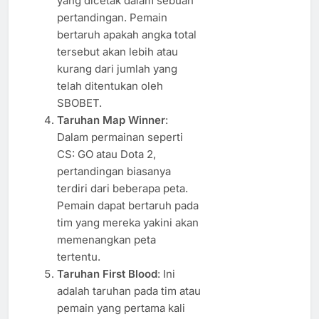
yang dicetak dalam sebuah
pertandingan. Pemain
bertaruh apakah angka total
tersebut akan lebih atau
kurang dari jumlah yang
telah ditentukan oleh
SBOBET.
Taruhan Map Winner
:
Dalam permainan seperti
CS: GO atau Dota 2,
pertandingan biasanya
terdiri dari beberapa peta.
Pemain dapat bertaruh pada
tim yang mereka yakini akan
memenangkan peta
tertentu.
Taruhan First Blood
: Ini
adalah taruhan pada tim atau
pemain yang pertama kali