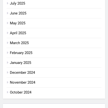
July 2025
June 2025
May 2025
April 2025
March 2025
February 2025
January 2025
December 2024
November 2024
October 2024