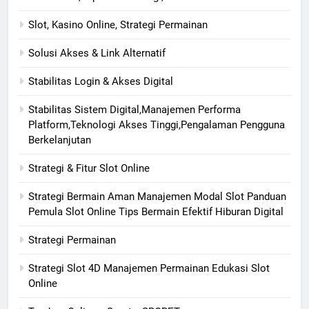
Slot, Kasino Online, Strategi Permainan
Solusi Akses & Link Alternatif
Stabilitas Login & Akses Digital
Stabilitas Sistem Digital,Manajemen Performa
Platform,Teknologi Akses Tinggi,Pengalaman Pengguna
Berkelanjutan
Strategi & Fitur Slot Online
Strategi Bermain Aman Manajemen Modal Slot Panduan
Pemula Slot Online Tips Bermain Efektif Hiburan Digital
Strategi Permainan
Strategi Slot 4D Manajemen Permainan Edukasi Slot
Online