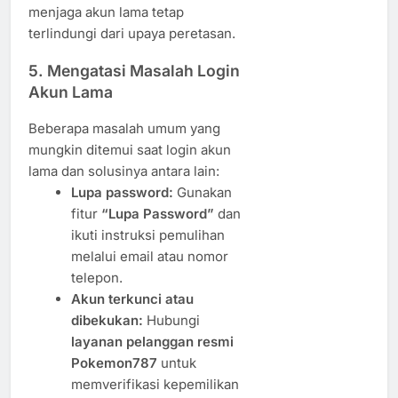
menjaga akun lama tetap
terlindungi dari upaya peretasan.
5. Mengatasi Masalah Login
Akun Lama
Beberapa masalah umum yang
mungkin ditemui saat login akun
lama dan solusinya antara lain:
Lupa password:
Gunakan
fitur
“Lupa Password”
dan
ikuti instruksi pemulihan
melalui email atau nomor
telepon.
Akun terkunci atau
dibekukan:
Hubungi
layanan pelanggan resmi
Pokemon787
untuk
memverifikasi kepemilikan