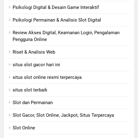
Psikologi Digital & Desain Game Interaktif
Psikologi Permainan & Analisis Slot Digital
Review Akses Digital, Keamanan Login, Pengalaman
Pengguna Online
Riset & Analisis Web
situs slot gacor hari ini
situs slot online resmi terpercaya
situs slot terbaik
Slot dan Permainan
Slot Gacor, Slot Online, Jackpot, Situs Terpercaya
Slot Online