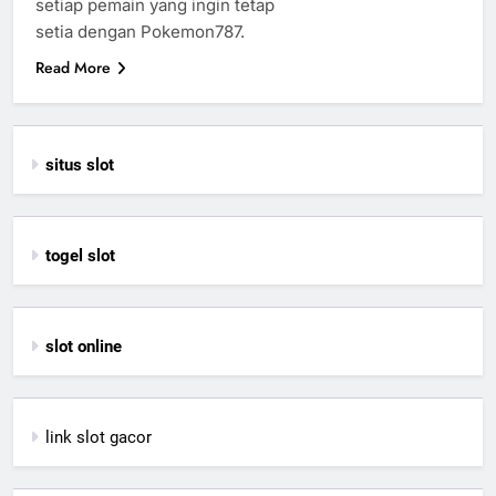
setiap pemain yang ingin tetap
setia dengan Pokemon787.
Read More
situs slot
togel slot
slot online
link slot gacor