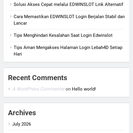
Solusi Akses Cepat melalui EDWINSLOT Link Alternatif
Cara Memastikan EDWINSLOT Login Berjalan Stabil dan
Lancar
Tips Menghindari Kesalahan Saat Login Edwinslot
Tips Aman Mengakses Halaman Login Lebah4D Setiap
Hari
Recent Comments
A WordPress Commenter
on
Hello world!
Archives
July 2026