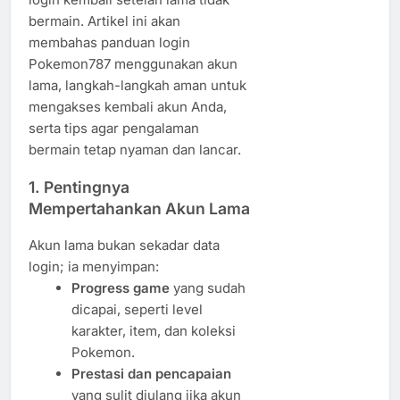
bermain. Artikel ini akan
membahas panduan login
Pokemon787 menggunakan akun
lama, langkah-langkah aman untuk
mengakses kembali akun Anda,
serta tips agar pengalaman
bermain tetap nyaman dan lancar.
1. Pentingnya
Mempertahankan Akun Lama
Akun lama bukan sekadar data
login; ia menyimpan:
Progress game
yang sudah
dicapai, seperti level
karakter, item, dan koleksi
Pokemon.
Prestasi dan pencapaian
yang sulit diulang jika akun