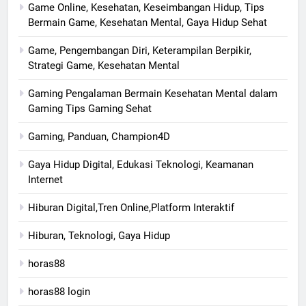
Game Online, Kesehatan, Keseimbangan Hidup, Tips
Bermain Game, Kesehatan Mental, Gaya Hidup Sehat
Game, Pengembangan Diri, Keterampilan Berpikir,
Strategi Game, Kesehatan Mental
Gaming Pengalaman Bermain Kesehatan Mental dalam
Gaming Tips Gaming Sehat
Gaming, Panduan, Champion4D
Gaya Hidup Digital, Edukasi Teknologi, Keamanan
Internet
Hiburan Digital,Tren Online,Platform Interaktif
Hiburan, Teknologi, Gaya Hidup
horas88
horas88 login