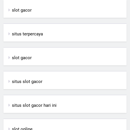
slot gacor
situs terpercaya
slot gacor
situs slot gacor
situs slot gacor hari ini
slot online