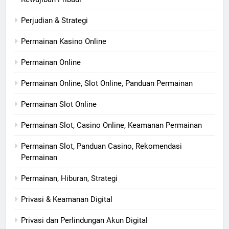
Perjudian & Strategi
Permainan Kasino Online
Permainan Online
Permainan Online, Slot Online, Panduan Permainan
Permainan Slot Online
Permainan Slot, Casino Online, Keamanan Permainan
Permainan Slot, Panduan Casino, Rekomendasi
Permainan
Permainan, Hiburan, Strategi
Privasi & Keamanan Digital
Privasi dan Perlindungan Akun Digital