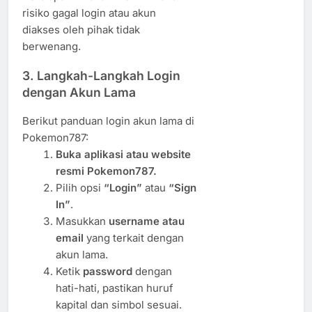
risiko gagal login atau akun
diakses oleh pihak tidak
berwenang.
3. Langkah-Langkah Login
dengan Akun Lama
Berikut panduan login akun lama di
Pokemon787:
Buka aplikasi atau website
resmi Pokemon787.
Pilih opsi
“Login”
atau
“Sign
In”
.
Masukkan
username atau
email
yang terkait dengan
akun lama.
Ketik
password
dengan
hati-hati, pastikan huruf
kapital dan simbol sesuai.