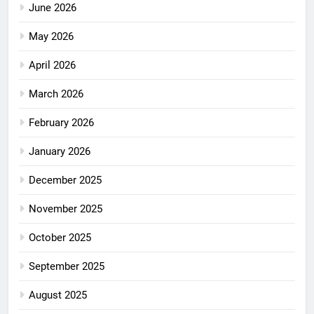
June 2026
May 2026
April 2026
March 2026
February 2026
January 2026
December 2025
November 2025
October 2025
September 2025
August 2025