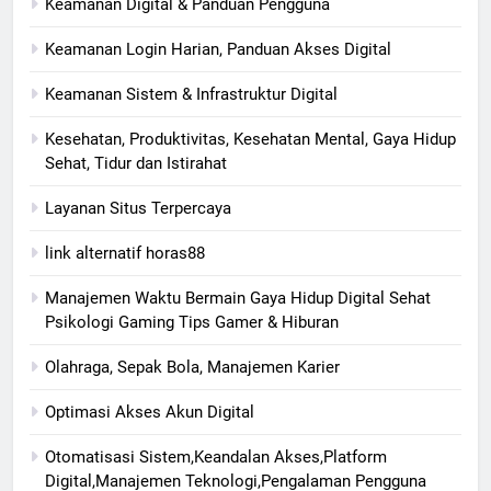
Keamanan Digital & Panduan Pengguna
Keamanan Login Harian, Panduan Akses Digital
Keamanan Sistem & Infrastruktur Digital
Kesehatan, Produktivitas, Kesehatan Mental, Gaya Hidup
Sehat, Tidur dan Istirahat
Layanan Situs Terpercaya
link alternatif horas88
Manajemen Waktu Bermain Gaya Hidup Digital Sehat
Psikologi Gaming Tips Gamer & Hiburan
Olahraga, Sepak Bola, Manajemen Karier
Optimasi Akses Akun Digital
Otomatisasi Sistem,Keandalan Akses,Platform
Digital,Manajemen Teknologi,Pengalaman Pengguna