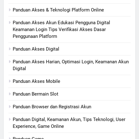
Panduan Akses & Teknologi Platform Online
Panduan Akses Akun Edukasi Pengguna Digital
Keamanan Login Tips Verifikasi Akses Dasar
Penggunaan Platform
Panduan Akses Digital
Panduan Akses Harian, Optimasi Login, Keamanan Akun
Digital
Panduan Akses Mobile
Panduan Bermain Slot
Panduan Browser dan Registrasi Akun
Panduan Digital, Keamanan Akun, Tips Teknologi, User
Experience, Game Online
Panduan Game