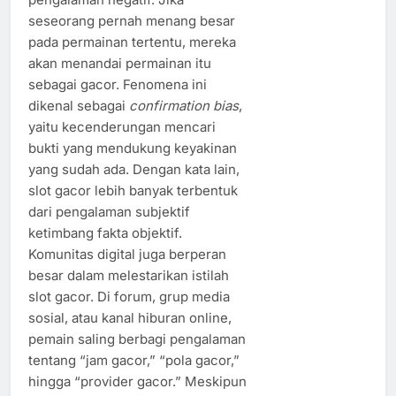
seseorang pernah menang besar
pada permainan tertentu, mereka
akan menandai permainan itu
sebagai gacor. Fenomena ini
dikenal sebagai
confirmation bias
,
yaitu kecenderungan mencari
bukti yang mendukung keyakinan
yang sudah ada. Dengan kata lain,
slot gacor lebih banyak terbentuk
dari pengalaman subjektif
ketimbang fakta objektif.
Komunitas digital juga berperan
besar dalam melestarikan istilah
slot gacor. Di forum, grup media
sosial, atau kanal hiburan online,
pemain saling berbagi pengalaman
tentang “jam gacor,” “pola gacor,”
hingga “provider gacor.” Meskipun