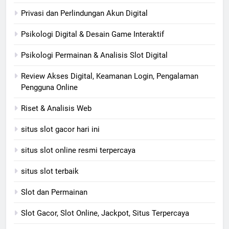
Privasi dan Perlindungan Akun Digital
Psikologi Digital & Desain Game Interaktif
Psikologi Permainan & Analisis Slot Digital
Review Akses Digital, Keamanan Login, Pengalaman
Pengguna Online
Riset & Analisis Web
situs slot gacor hari ini
situs slot online resmi terpercaya
situs slot terbaik
Slot dan Permainan
Slot Gacor, Slot Online, Jackpot, Situs Terpercaya