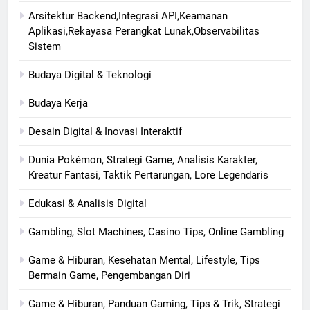
Arsitektur Backend,Integrasi API,Keamanan
Aplikasi,Rekayasa Perangkat Lunak,Observabilitas
Sistem
Budaya Digital & Teknologi
Budaya Kerja
Desain Digital & Inovasi Interaktif
Dunia Pokémon, Strategi Game, Analisis Karakter,
Kreatur Fantasi, Taktik Pertarungan, Lore Legendaris
Edukasi & Analisis Digital
Gambling, Slot Machines, Casino Tips, Online Gambling
Game & Hiburan, Kesehatan Mental, Lifestyle, Tips
Bermain Game, Pengembangan Diri
Game & Hiburan, Panduan Gaming, Tips & Trik, Strategi