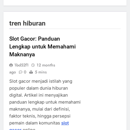
tren hiburan
Slot Gacor: Panduan
Lengkap untuk Memahami
Maknanya
1bd52f1
12 months
ago
0
5 mins
Slot gacor menjadi istilah yang
populer dalam dunia hiburan
digital. Artikel ini menyajikan
panduan lengkap untuk memahami
maknanya, mulai dari definisi,
faktor teknis, hingga persepsi
pemain dalam komunitas
slot
gacor
online.