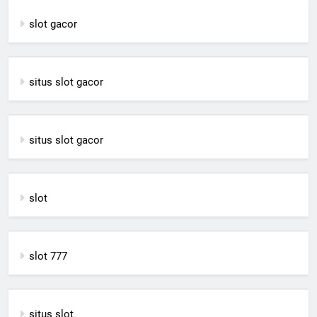
slot gacor
situs slot gacor
situs slot gacor
slot
slot 777
situs slot