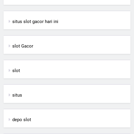
situs slot gacor hari ini
slot Gacor
slot
situs
depo slot