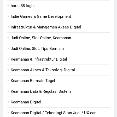
horas88 login
Indie Games & Game Development
Infrastruktur & Manajemen Akses Digital
Judi Online, Slot Online, Keamanan
Judi Online, Slot, Tips Bermain
Keamanan & Infrastruktur Digital
Keamanan Akses & Teknologi Digital
Keamanan Bermain Togel
Keamanan Data & Regulasi Sistem
Keamanan Digital
Keamanan Digital / Teknologi Situs Judi / UX dan