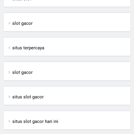
slot gacor
situs terpercaya
slot gacor
situs slot gacor
situs slot gacor hari ini