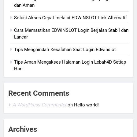
dan Aman
Solusi Akses Cepat melalui EDWINSLOT Link Alternatif
Cara Memastikan EDWINSLOT Login Berjalan Stabil dan
Lancar
Tips Menghindari Kesalahan Saat Login Edwinslot
Tips Aman Mengakses Halaman Login Lebah4D Setiap
Hari
Recent Comments
A WordPress Commenter
on
Hello world!
Archives