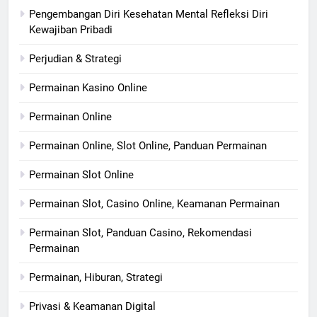
Pengembangan Diri Kesehatan Mental Refleksi Diri
Kewajiban Pribadi
Perjudian & Strategi
Permainan Kasino Online
Permainan Online
Permainan Online, Slot Online, Panduan Permainan
Permainan Slot Online
Permainan Slot, Casino Online, Keamanan Permainan
Permainan Slot, Panduan Casino, Rekomendasi
Permainan
Permainan, Hiburan, Strategi
Privasi & Keamanan Digital