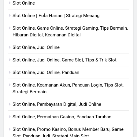
Slot Online
Slot Online | Pola Harian | Strategi Menang
Slot Online, Game Online, Strategi Gaming, Tips Bermain,
Hiburan Digital, Keamanan Digital
Slot Online, Judi Online
Slot Online, Judi Online, Game Slot, Tips & Trik Slot
Slot Online, Judi Online, Panduan
Slot Online, Keamanan Akun, Panduan Login, Tips Slot,
Strategi Bermain
Slot Online, Pembayaran Digital, Judi Online
Slot Online, Permainan Casino, Panduan Taruhan
Slot Online, Promo Kasino, Bonus Member Baru, Game
Slot, Panduan Judi, Strategi Main Slot