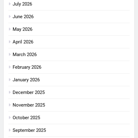
July 2026
June 2026
May 2026
April 2026
March 2026
February 2026
January 2026
December 2025
November 2025
October 2025
September 2025