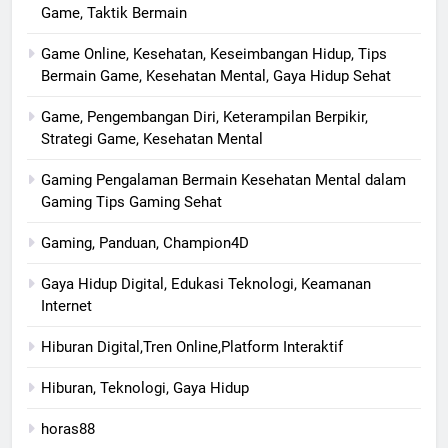
Game, Taktik Bermain
Game Online, Kesehatan, Keseimbangan Hidup, Tips
Bermain Game, Kesehatan Mental, Gaya Hidup Sehat
Game, Pengembangan Diri, Keterampilan Berpikir,
Strategi Game, Kesehatan Mental
Gaming Pengalaman Bermain Kesehatan Mental dalam
Gaming Tips Gaming Sehat
Gaming, Panduan, Champion4D
Gaya Hidup Digital, Edukasi Teknologi, Keamanan
Internet
Hiburan Digital,Tren Online,Platform Interaktif
Hiburan, Teknologi, Gaya Hidup
horas88