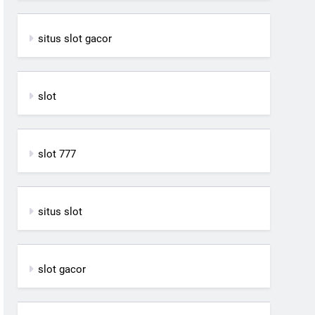
situs slot gacor
slot
slot 777
situs slot
slot gacor