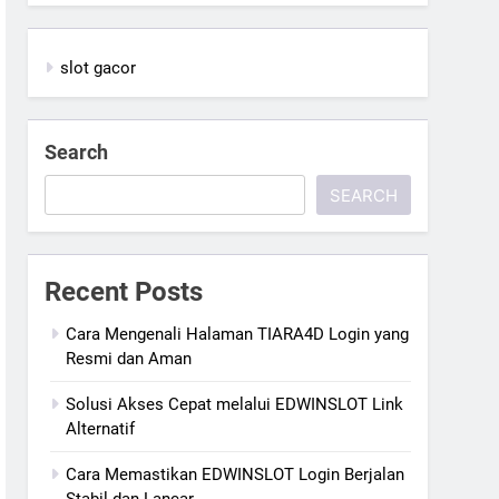
slot gacor
Search
SEARCH
Recent Posts
Cara Mengenali Halaman TIARA4D Login yang
Resmi dan Aman
Solusi Akses Cepat melalui EDWINSLOT Link
Alternatif
Cara Memastikan EDWINSLOT Login Berjalan