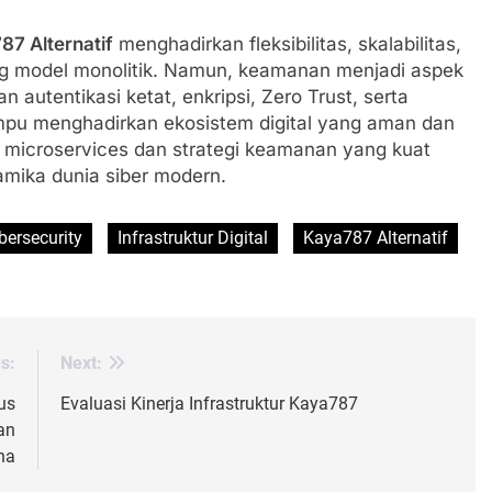
87 Alternatif
menghadirkan fleksibilitas, skalabilitas,
ding model monolitik. Namun, keamanan menjadi aspek
autentikasi ketat, enkripsi, Zero Trust, serta
ampu menghadirkan ekosistem digital yang aman dan
i microservices dan strategi keamanan yang kuat
amika dunia siber modern.
bersecurity
Infrastruktur Digital
Kaya787 Alternatif
s:
Next:
us
Evaluasi Kinerja Infrastruktur Kaya787
an
na