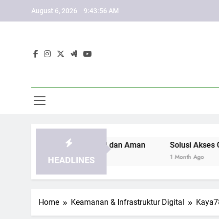
Skip
August 6, 2026
9:43:57 AM
to
content
Sto
Jelajahi K
 Login yang Resmi dan Aman
Solusi Akses Cepat melal
1 Month Ago
HEADLINES
Home
Keamanan & Infrastruktur Digital
Kaya78