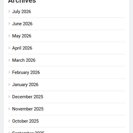
Archives
July 2026
June 2026
May 2026
April 2026
March 2026
February 2026
January 2026
December 2025
November 2025
October 2025