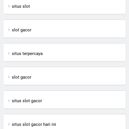
situs slot
slot gacor
situs terpercaya
slot gacor
situs slot gacor
situs slot gacor hari ini