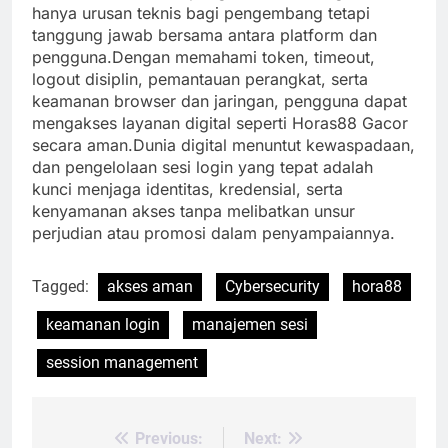
hanya urusan teknis bagi pengembang tetapi
tanggung jawab bersama antara platform dan
pengguna.Dengan memahami token, timeout,
logout disiplin, pemantauan perangkat, serta
keamanan browser dan jaringan, pengguna dapat
mengakses layanan digital seperti Horas88 Gacor
secara aman.Dunia digital menuntut kewaspadaan,
dan pengelolaan sesi login yang tepat adalah
kunci menjaga identitas, kredensial, serta
kenyamanan akses tanpa melibatkan unsur
perjudian atau promosi dalam penyampaiannya.
Tagged:
akses aman
Cybersecurity
hora88
keamanan login
manajemen sesi
session management
Previous:
Next:
Post