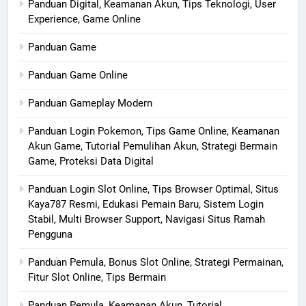
Panduan Digital, Keamanan Akun, Tips Teknologi, User
Experience, Game Online
Panduan Game
Panduan Game Online
Panduan Gameplay Modern
Panduan Login Pokemon, Tips Game Online, Keamanan
Akun Game, Tutorial Pemulihan Akun, Strategi Bermain
Game, Proteksi Data Digital
Panduan Login Slot Online, Tips Browser Optimal, Situs
Kaya787 Resmi, Edukasi Pemain Baru, Sistem Login
Stabil, Multi Browser Support, Navigasi Situs Ramah
Pengguna
Panduan Pemula, Bonus Slot Online, Strategi Permainan,
Fitur Slot Online, Tips Bermain
Panduan Pemula, Keamanan Akun, Tutorial