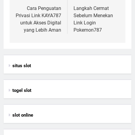
navigation
Cara Penguatan
Langkah Cermat
Privasi Link KAYA787
Sebelum Menekan
untuk Akses Digital
Link Login
yang Lebih Aman
Pokemon787
situs slot
togel slot
slot online