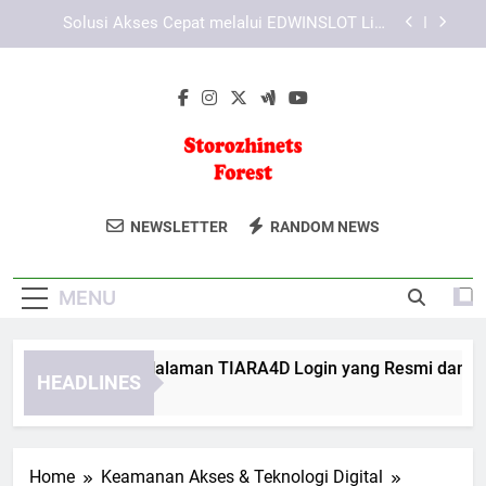
Skip
Cara Memastikan EDWINSLOT Login Berjalan
to
Stabil dan Lancar
content
Tips Menghindari Kesalahan Saat Login Edwinslot
Cara Mengenali Halaman TIARA4D Login yang
Resmi dan Aman
Solusi Akses Cepat melalui EDWINSLOT Link
Alternatif
Storozhinets
Jelajahi Keindahan Alam Di Storozhinets
Cara Memastikan EDWINSLOT Login Berjalan
NEWSLETTER
RANDOM NEWS
Stabil dan Lancar
Forest
Forest. Destinasi Ekowisata Yang
Tips Menghindari Kesalahan Saat Login Edwinslot
Sempurna Untuk Pecinta Alam.
MENU
Cara Mengenali Halaman TIARA4D Login yang Resmi dan Ama
HEADLINES
 Weeks Ago
Home
Keamanan Akses & Teknologi Digital