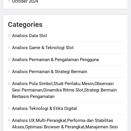
October 2024
Categories
Analisis Data Slot
Analisis Game & Teknologi Slot
Analisis Permainan & Pengalaman Pengguna
Analisis Permainan & Strategi Bermain
Analisis Pola Simbol,Studi Perilaku Mesin,Observasi
Sesi Permainan,Dinamika Ritme Slot,Strategi Bermain
Berbasis Pengamatan
Analisis Teknologi & Etika Digital
Analisis UX Multi-Perangkat,Performa dan Stabilitas
Akses,Optimasi Browser & Perangkat,Manajemen Sesi