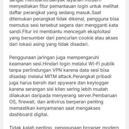
menyediakan fitur pemantauan login untuk melihat
daftar perangkat yang sedang masuk.Saat
ditemukan perangkat tidak dikenal, pengguna bisa
memutus sesi tersebut segera dan mengganti kata
sandi.Fitur ini membantu mencegah eksploitasi
yang bersumber dari pencurian cookie atau akses
dari lokasi asing yang tidak disadari.
Penggunaan jaringan juga mempengaruhi
keamanan sesi.Hindari login melalui Wi-Fi publik
tanpa perlindungan VPN karena data sesi bisa
disadap melalui MITM attack.Perangkat pribadi
juga harus bersih dari spyware dan keylogger
karena serangan sisi klien sering lebih mudah
dilakukan daripada menyerang server.Pembaruan
OS, firewall, dan antivirus berperan penting
memastikan kenyamanan saat mengakses
dashboard digital.
Tidak kalah penting, penggunaan browser modern