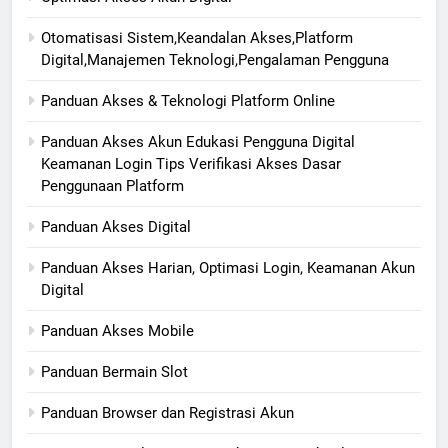
Otomatisasi Sistem,Keandalan Akses,Platform
Digital,Manajemen Teknologi,Pengalaman Pengguna
Panduan Akses & Teknologi Platform Online
Panduan Akses Akun Edukasi Pengguna Digital
Keamanan Login Tips Verifikasi Akses Dasar
Penggunaan Platform
Panduan Akses Digital
Panduan Akses Harian, Optimasi Login, Keamanan Akun
Digital
Panduan Akses Mobile
Panduan Bermain Slot
Panduan Browser dan Registrasi Akun