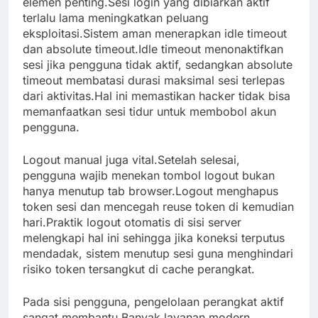
elemen penting.Sesi login yang dibiarkan aktif
terlalu lama meningkatkan peluang
eksploitasi.Sistem aman menerapkan idle timeout
dan absolute timeout.Idle timeout menonaktifkan
sesi jika pengguna tidak aktif, sedangkan absolute
timeout membatasi durasi maksimal sesi terlepas
dari aktivitas.Hal ini memastikan hacker tidak bisa
memanfaatkan sesi tidur untuk membobol akun
pengguna.
Logout manual juga vital.Setelah selesai,
pengguna wajib menekan tombol logout bukan
hanya menutup tab browser.Logout menghapus
token sesi dan mencegah reuse token di kemudian
hari.Praktik logout otomatis di sisi server
melengkapi hal ini sehingga jika koneksi terputus
mendadak, sistem menutup sesi guna menghindari
risiko token tersangkut di cache perangkat.
Pada sisi pengguna, pengelolaan perangkat aktif
sangat membantu.Banyak layanan modern