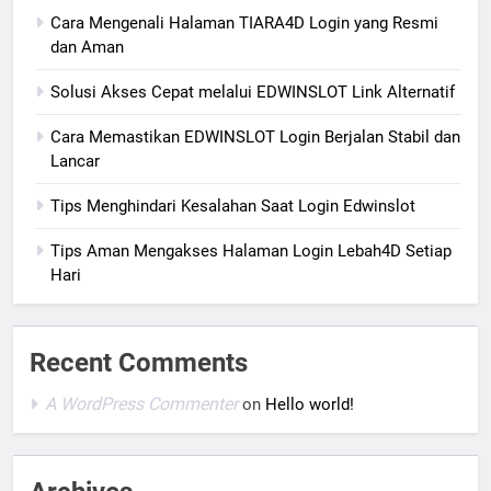
Cara Mengenali Halaman TIARA4D Login yang Resmi
dan Aman
Solusi Akses Cepat melalui EDWINSLOT Link Alternatif
Cara Memastikan EDWINSLOT Login Berjalan Stabil dan
Lancar
Tips Menghindari Kesalahan Saat Login Edwinslot
Tips Aman Mengakses Halaman Login Lebah4D Setiap
Hari
Recent Comments
A WordPress Commenter
on
Hello world!