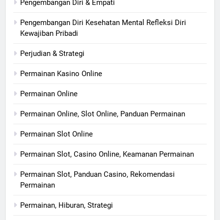
Pengembangan Diri & Empati
Pengembangan Diri Kesehatan Mental Refleksi Diri
Kewajiban Pribadi
Perjudian & Strategi
Permainan Kasino Online
Permainan Online
Permainan Online, Slot Online, Panduan Permainan
Permainan Slot Online
Permainan Slot, Casino Online, Keamanan Permainan
Permainan Slot, Panduan Casino, Rekomendasi
Permainan
Permainan, Hiburan, Strategi