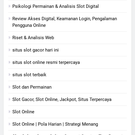
Psikologi Permainan & Analisis Slot Digital
Review Akses Digital, Keamanan Login, Pengalaman
Pengguna Online
Riset & Analisis Web
situs slot gacor hari ini
situs slot online resmi terpercaya
situs slot terbaik
Slot dan Permainan
Slot Gacor, Slot Online, Jackpot, Situs Terpercaya
Slot Online
Slot Online | Pola Harian | Strategi Menang