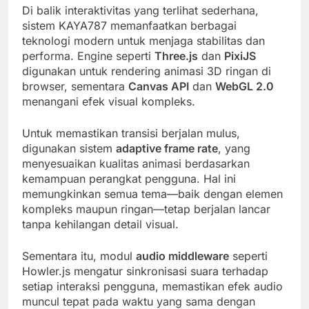
Di balik interaktivitas yang terlihat sederhana,
sistem KAYA787 memanfaatkan berbagai
teknologi modern untuk menjaga stabilitas dan
performa. Engine seperti
Three.js
dan
PixiJS
digunakan untuk rendering animasi 3D ringan di
browser, sementara
Canvas API
dan
WebGL 2.0
menangani efek visual kompleks.
Untuk memastikan transisi berjalan mulus,
digunakan sistem
adaptive frame rate
, yang
menyesuaikan kualitas animasi berdasarkan
kemampuan perangkat pengguna. Hal ini
memungkinkan semua tema—baik dengan elemen
kompleks maupun ringan—tetap berjalan lancar
tanpa kehilangan detail visual.
Sementara itu, modul
audio middleware
seperti
Howler.js mengatur sinkronisasi suara terhadap
setiap interaksi pengguna, memastikan efek audio
muncul tepat pada waktu yang sama dengan