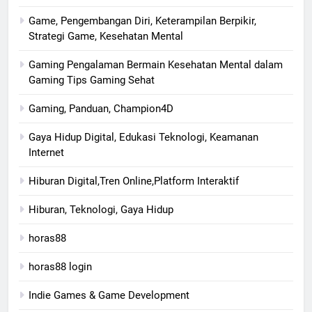
Game, Pengembangan Diri, Keterampilan Berpikir,
Strategi Game, Kesehatan Mental
Gaming Pengalaman Bermain Kesehatan Mental dalam
Gaming Tips Gaming Sehat
Gaming, Panduan, Champion4D
Gaya Hidup Digital, Edukasi Teknologi, Keamanan
Internet
Hiburan Digital,Tren Online,Platform Interaktif
Hiburan, Teknologi, Gaya Hidup
horas88
horas88 login
Indie Games & Game Development