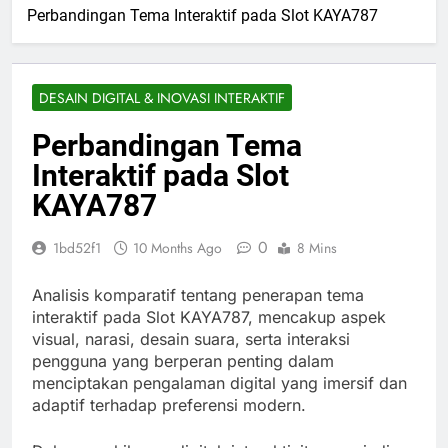
Perbandingan Tema Interaktif pada Slot KAYA787
DESAIN DIGITAL & INOVASI INTERAKTIF
Perbandingan Tema
Interaktif pada Slot
KAYA787
0
1bd52f1
10 Months Ago
8 Mins
Analisis komparatif tentang penerapan tema
interaktif pada Slot KAYA787, mencakup aspek
visual, narasi, desain suara, serta interaksi
pengguna yang berperan penting dalam
menciptakan pengalaman digital yang imersif dan
adaptif terhadap preferensi modern.