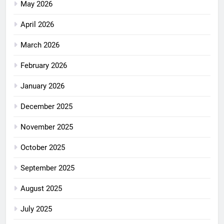
May 2026
April 2026
March 2026
February 2026
January 2026
December 2025
November 2025
October 2025
September 2025
August 2025
July 2025