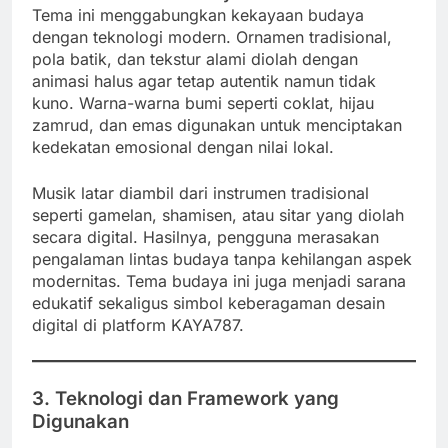
Tema ini menggabungkan kekayaan budaya
dengan teknologi modern. Ornamen tradisional,
pola batik, dan tekstur alami diolah dengan
animasi halus agar tetap autentik namun tidak
kuno. Warna-warna bumi seperti coklat, hijau
zamrud, dan emas digunakan untuk menciptakan
kedekatan emosional dengan nilai lokal.
Musik latar diambil dari instrumen tradisional
seperti gamelan, shamisen, atau sitar yang diolah
secara digital. Hasilnya, pengguna merasakan
pengalaman lintas budaya tanpa kehilangan aspek
modernitas. Tema budaya ini juga menjadi sarana
edukatif sekaligus simbol keberagaman desain
digital di platform KAYA787.
3. Teknologi dan Framework yang
Digunakan