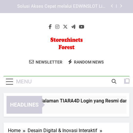
Skip
Cara Memastikan EDWINSLOT Login Berjalan
to
Stabil dan Lancar
content
Tips Menghindari Kesalahan Saat Login Edwinslot
Cara Mengenali Halaman TIARA4D Login yang
Resmi dan Aman
Solusi Akses Cepat melalui EDWINSLOT Link
Alternatif
Storozhinets
Jelajahi Keindahan Alam Di Storozhinets
Cara Memastikan EDWINSLOT Login Berjalan
NEWSLETTER
RANDOM NEWS
Stabil dan Lancar
Forest
Forest. Destinasi Ekowisata Yang
Tips Menghindari Kesalahan Saat Login Edwinslot
Sempurna Untuk Pecinta Alam.
MENU
ara Mengenali Halaman TIARA4D Login yang Resmi dan Aman
HEADLINES
Weeks Ago
Home
Desain Digital & Inovasi Interaktif