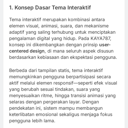
1. Konsep Dasar Tema Interaktif
Tema interaktif merupakan kombinasi antara
elemen visual, animasi, suara, dan mekanisme
adaptif yang saling terhubung untuk menciptakan
pengalaman digital yang hidup. Pada KAYA787,
konsep ini dikembangkan dengan prinsip
user-
centered design
, di mana seluruh aspek disusun
berdasarkan kebiasaan dan ekspektasi pengguna.
Berbeda dari tampilan statis, tema interaktif
memungkinkan pengguna berpartisipasi secara
aktif melalui elemen responsif—seperti efek visual
yang berubah sesuai tindakan, suara yang
menyesuaikan ritme, hingga transisi animasi yang
selaras dengan pergerakan layar. Dengan
pendekatan ini, sistem mampu membangun
keterlibatan emosional sekaligus menjaga fokus
pengguna lebih lama.