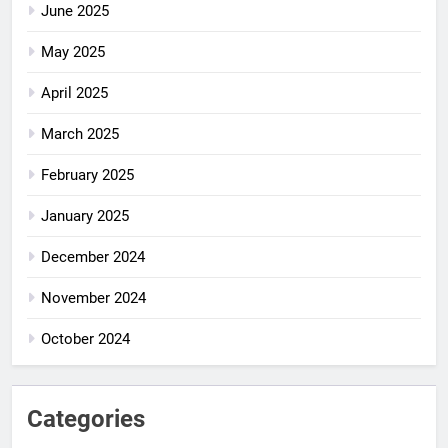
June 2025
May 2025
April 2025
March 2025
February 2025
January 2025
December 2024
November 2024
October 2024
Categories