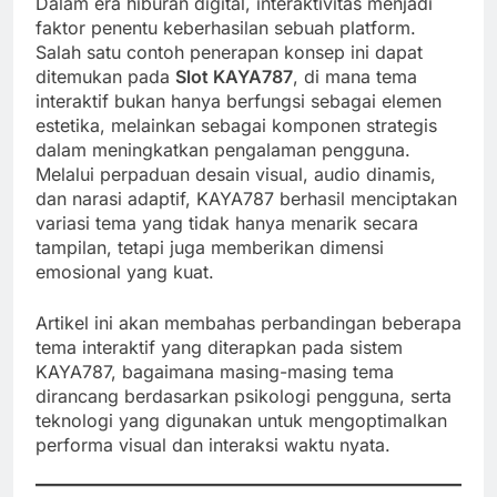
Dalam era hiburan digital, interaktivitas menjadi
faktor penentu keberhasilan sebuah platform.
Salah satu contoh penerapan konsep ini dapat
ditemukan pada
Slot KAYA787
, di mana tema
interaktif bukan hanya berfungsi sebagai elemen
estetika, melainkan sebagai komponen strategis
dalam meningkatkan pengalaman pengguna.
Melalui perpaduan desain visual, audio dinamis,
dan narasi adaptif, KAYA787 berhasil menciptakan
variasi tema yang tidak hanya menarik secara
tampilan, tetapi juga memberikan dimensi
emosional yang kuat.
Artikel ini akan membahas perbandingan beberapa
tema interaktif yang diterapkan pada sistem
KAYA787, bagaimana masing-masing tema
dirancang berdasarkan psikologi pengguna, serta
teknologi yang digunakan untuk mengoptimalkan
performa visual dan interaksi waktu nyata.