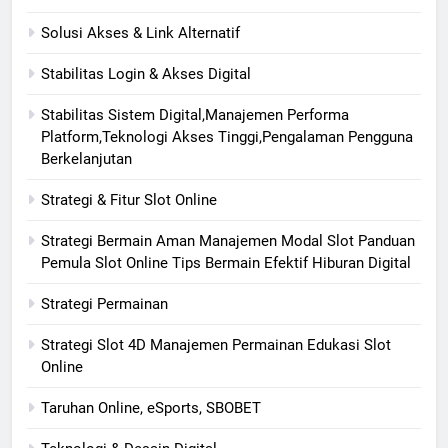
Solusi Akses & Link Alternatif
Stabilitas Login & Akses Digital
Stabilitas Sistem Digital,Manajemen Performa
Platform,Teknologi Akses Tinggi,Pengalaman Pengguna
Berkelanjutan
Strategi & Fitur Slot Online
Strategi Bermain Aman Manajemen Modal Slot Panduan
Pemula Slot Online Tips Bermain Efektif Hiburan Digital
Strategi Permainan
Strategi Slot 4D Manajemen Permainan Edukasi Slot
Online
Taruhan Online, eSports, SBOBET