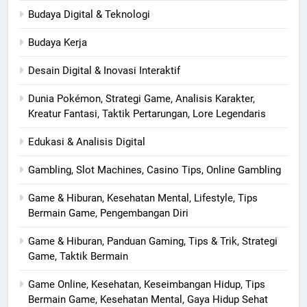
Budaya Digital & Teknologi
Budaya Kerja
Desain Digital & Inovasi Interaktif
Dunia Pokémon, Strategi Game, Analisis Karakter,
Kreatur Fantasi, Taktik Pertarungan, Lore Legendaris
Edukasi & Analisis Digital
Gambling, Slot Machines, Casino Tips, Online Gambling
Game & Hiburan, Kesehatan Mental, Lifestyle, Tips
Bermain Game, Pengembangan Diri
Game & Hiburan, Panduan Gaming, Tips & Trik, Strategi
Game, Taktik Bermain
Game Online, Kesehatan, Keseimbangan Hidup, Tips
Bermain Game, Kesehatan Mental, Gaya Hidup Sehat