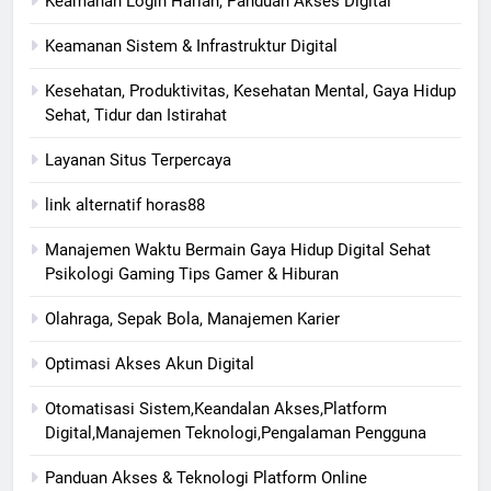
Keamanan Login Harian, Panduan Akses Digital
Keamanan Sistem & Infrastruktur Digital
Kesehatan, Produktivitas, Kesehatan Mental, Gaya Hidup
Sehat, Tidur dan Istirahat
Layanan Situs Terpercaya
link alternatif horas88
Manajemen Waktu Bermain Gaya Hidup Digital Sehat
Psikologi Gaming Tips Gamer & Hiburan
Olahraga, Sepak Bola, Manajemen Karier
Optimasi Akses Akun Digital
Otomatisasi Sistem,Keandalan Akses,Platform
Digital,Manajemen Teknologi,Pengalaman Pengguna
Panduan Akses & Teknologi Platform Online