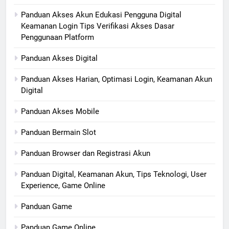
Panduan Akses Akun Edukasi Pengguna Digital
Keamanan Login Tips Verifikasi Akses Dasar
Penggunaan Platform
Panduan Akses Digital
Panduan Akses Harian, Optimasi Login, Keamanan Akun
Digital
Panduan Akses Mobile
Panduan Bermain Slot
Panduan Browser dan Registrasi Akun
Panduan Digital, Keamanan Akun, Tips Teknologi, User
Experience, Game Online
Panduan Game
Panduan Game Online