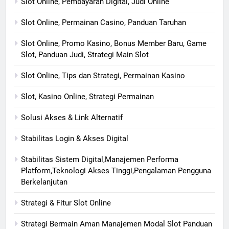
Slot Online, Pembayaran Digital, Judi Online
Slot Online, Permainan Casino, Panduan Taruhan
Slot Online, Promo Kasino, Bonus Member Baru, Game
Slot, Panduan Judi, Strategi Main Slot
Slot Online, Tips dan Strategi, Permainan Kasino
Slot, Kasino Online, Strategi Permainan
Solusi Akses & Link Alternatif
Stabilitas Login & Akses Digital
Stabilitas Sistem Digital,Manajemen Performa
Platform,Teknologi Akses Tinggi,Pengalaman Pengguna
Berkelanjutan
Strategi & Fitur Slot Online
Strategi Bermain Aman Manajemen Modal Slot Panduan