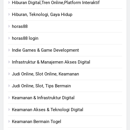
Hiburan Digital,Tren Online,Platform Interaktif
Hiburan, Teknologi, Gaya Hidup
horas88
horas88 login
Indie Games & Game Development
Infrastruktur & Manajemen Akses Digital
Judi Online, Slot Online, Keamanan
Judi Online, Slot, Tips Bermain
Keamanan & Infrastruktur Digital
Keamanan Akses & Teknologi Digital
Keamanan Bermain Togel