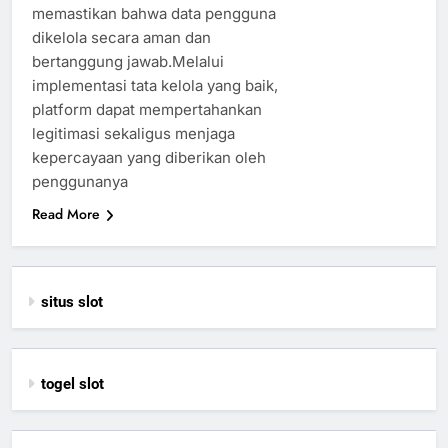
memastikan bahwa data pengguna
dikelola secara aman dan
bertanggung jawab.Melalui
implementasi tata kelola yang baik,
platform dapat mempertahankan
legitimasi sekaligus menjaga
kepercayaan yang diberikan oleh
penggunanya
Read More
situs slot
togel slot