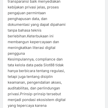
transparansi baik menyediakan
kebijakan privasi jelas, proses
pengajuan permintaan
penghapusan data, dan
dokumentasi yang dapat dipahami
tanpa bahasa teknis
berlebihan.Keterbukaan ini
membangun kepercayaan dan
meningkatkan literasi digital
pengguna
Kesimpulannya, compliance dan
tata kelola data pada Slot88 tidak
hanya berbicara tentang regulasi,
tetapi juga tentang disiplin
keamanan, pengendalian akses,
auditabilitas, dan perlindungan
privasi.Prinsip-prinsip tersebut
menjadi pondasi ekosistem digital
yang tepercaya karena