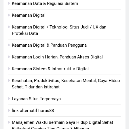
Keamanan Data & Regulasi Sistem
Keamanan Digital
Keamanan Digital / Teknologi Situs Judi / UX dan
Proteksi Data
Keamanan Digital & Panduan Pengguna
Keamanan Login Harian, Panduan Akses Digital
Keamanan Sistem & Infrastruktur Digital
Kesehatan, Produktivitas, Kesehatan Mental, Gaya Hidup
Sehat, Tidur dan Istirahat
Layanan Situs Terpercaya
link alternatif horas88
Manajemen Waktu Bermain Gaya Hidup Digital Sehat
Psikologi Gaming Tips Gamer & Hiburan