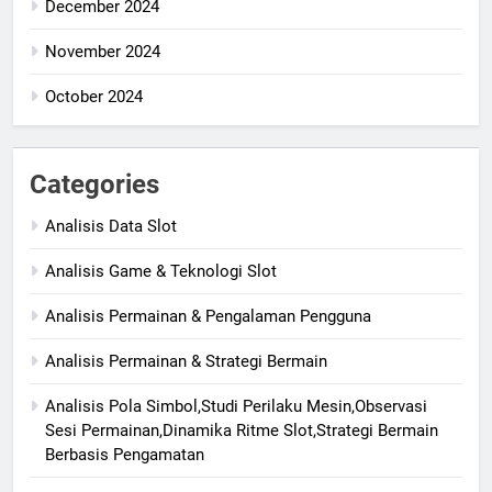
December 2024
November 2024
October 2024
Categories
Analisis Data Slot
Analisis Game & Teknologi Slot
Analisis Permainan & Pengalaman Pengguna
Analisis Permainan & Strategi Bermain
Analisis Pola Simbol,Studi Perilaku Mesin,Observasi
Sesi Permainan,Dinamika Ritme Slot,Strategi Bermain
Berbasis Pengamatan