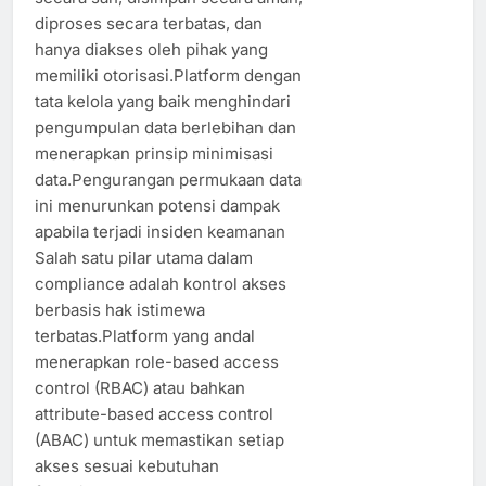
diproses secara terbatas, dan
hanya diakses oleh pihak yang
memiliki otorisasi.Platform dengan
tata kelola yang baik menghindari
pengumpulan data berlebihan dan
menerapkan prinsip minimisasi
data.Pengurangan permukaan data
ini menurunkan potensi dampak
apabila terjadi insiden keamanan
Salah satu pilar utama dalam
compliance adalah kontrol akses
berbasis hak istimewa
terbatas.Platform yang andal
menerapkan role-based access
control (RBAC) atau bahkan
attribute-based access control
(ABAC) untuk memastikan setiap
akses sesuai kebutuhan