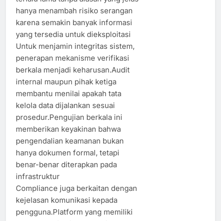
hanya menambah risiko serangan
karena semakin banyak informasi
yang tersedia untuk dieksploitasi
Untuk menjamin integritas sistem,
penerapan mekanisme verifikasi
berkala menjadi keharusan.Audit
internal maupun pihak ketiga
membantu menilai apakah tata
kelola data dijalankan sesuai
prosedur.Pengujian berkala ini
memberikan keyakinan bahwa
pengendalian keamanan bukan
hanya dokumen formal, tetapi
benar-benar diterapkan pada
infrastruktur
Compliance juga berkaitan dengan
kejelasan komunikasi kepada
pengguna.Platform yang memiliki