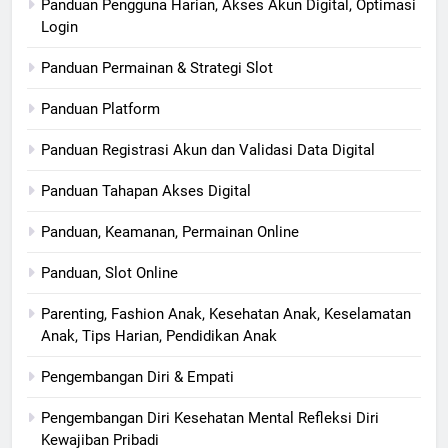
Panduan Pengguna Harian, Akses Akun Digital, Optimasi
Login
Panduan Permainan & Strategi Slot
Panduan Platform
Panduan Registrasi Akun dan Validasi Data Digital
Panduan Tahapan Akses Digital
Panduan, Keamanan, Permainan Online
Panduan, Slot Online
Parenting, Fashion Anak, Kesehatan Anak, Keselamatan
Anak, Tips Harian, Pendidikan Anak
Pengembangan Diri & Empati
Pengembangan Diri Kesehatan Mental Refleksi Diri
Kewajiban Pribadi