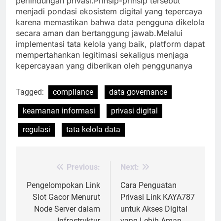
perlindungan privasi.Prinsip-prinsip tersebut
menjadi pondasi ekosistem digital yang tepercaya
karena memastikan bahwa data pengguna dikelola
secara aman dan bertanggung jawab.Melalui
implementasi tata kelola yang baik, platform dapat
mempertahankan legitimasi sekaligus menjaga
kepercayaan yang diberikan oleh penggunanya
Tagged:
compliance
data governance
keamanan informasi
privasi digital
regulasi
tata kelola data
Previous:
Next:
Post
navigation
Pengelompokan Link
Cara Penguatan
Slot Gacor Menurut
Privasi Link KAYA787
Node Server dalam
untuk Akses Digital
Infrastruktur
yang Lebih Aman