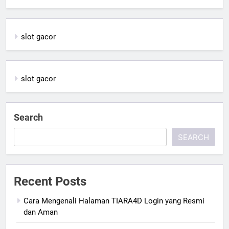
slot gacor
slot gacor
Search
SEARCH
Recent Posts
Cara Mengenali Halaman TIARA4D Login yang Resmi
dan Aman