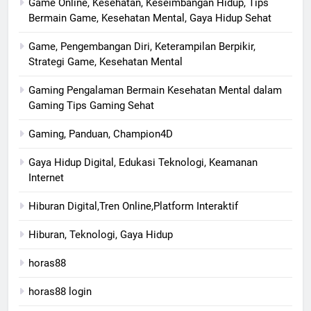
Game Online, Kesehatan, Keseimbangan Hidup, Tips
Bermain Game, Kesehatan Mental, Gaya Hidup Sehat
Game, Pengembangan Diri, Keterampilan Berpikir,
Strategi Game, Kesehatan Mental
Gaming Pengalaman Bermain Kesehatan Mental dalam
Gaming Tips Gaming Sehat
Gaming, Panduan, Champion4D
Gaya Hidup Digital, Edukasi Teknologi, Keamanan
Internet
Hiburan Digital,Tren Online,Platform Interaktif
Hiburan, Teknologi, Gaya Hidup
horas88
horas88 login