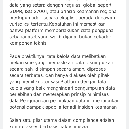
data yang setara dengan regulasi global seperti
GDPR, ISO 27001, atau prinsip keamanan regional
meskipun tidak secara eksplisit berada di bawah
yurisdiksi tertentu.Kepatuhan ini memastikan
bahwa platform memperlakukan data pengguna
sebagai aset yang wajib dijaga, bukan sekadar
komponen teknis
Pada praktiknya, tata kelola data melibatkan
mekanisme yang memastikan data dikumpulkan
secara sah, disimpan secara aman, diproses
secara terbatas, dan hanya diakses oleh pihak
yang memiliki otorisasi.Platform dengan tata
kelola yang baik menghindari pengumpulan data
berlebihan dan menerapkan prinsip minimisasi
data.Pengurangan permukaan data ini menurunkan
potensi dampak apabila terjadi insiden keamanan
Salah satu pilar utama dalam compliance adalah
kontrol akses berbasis hak istimewa