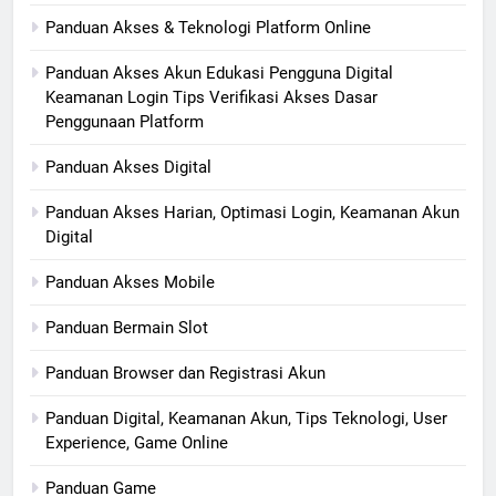
Panduan Akses & Teknologi Platform Online
Panduan Akses Akun Edukasi Pengguna Digital
Keamanan Login Tips Verifikasi Akses Dasar
Penggunaan Platform
Panduan Akses Digital
Panduan Akses Harian, Optimasi Login, Keamanan Akun
Digital
Panduan Akses Mobile
Panduan Bermain Slot
Panduan Browser dan Registrasi Akun
Panduan Digital, Keamanan Akun, Tips Teknologi, User
Experience, Game Online
Panduan Game