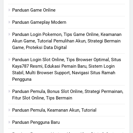
Panduan Game Online
Panduan Gameplay Modern
Panduan Login Pokemon, Tips Game Online, Keamanan
Akun Game, Tutorial Pemulihan Akun, Strategi Bermain
Game, Proteksi Data Digital
Panduan Login Slot Online, Tips Browser Optimal, Situs
Kaya787 Resmi, Edukasi Pemain Baru, Sistem Login
Stabil, Multi Browser Support, Navigasi Situs Ramah
Pengguna
Panduan Pemula, Bonus Slot Online, Strategi Permainan,
Fitur Slot Online, Tips Bermain
Panduan Pemula, Keamanan Akun, Tutorial
Panduan Pengguna Baru