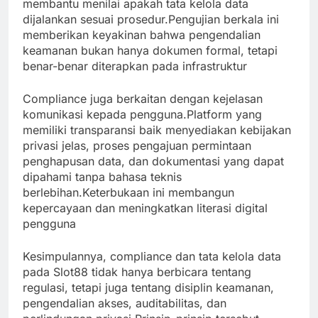
membantu menilai apakah tata kelola data
dijalankan sesuai prosedur.Pengujian berkala ini
memberikan keyakinan bahwa pengendalian
keamanan bukan hanya dokumen formal, tetapi
benar-benar diterapkan pada infrastruktur
Compliance juga berkaitan dengan kejelasan
komunikasi kepada pengguna.Platform yang
memiliki transparansi baik menyediakan kebijakan
privasi jelas, proses pengajuan permintaan
penghapusan data, dan dokumentasi yang dapat
dipahami tanpa bahasa teknis
berlebihan.Keterbukaan ini membangun
kepercayaan dan meningkatkan literasi digital
pengguna
Kesimpulannya, compliance dan tata kelola data
pada Slot88 tidak hanya berbicara tentang
regulasi, tetapi juga tentang disiplin keamanan,
pengendalian akses, auditabilitas, dan