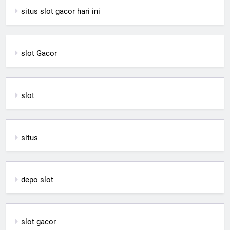
situs slot gacor hari ini
slot Gacor
slot
situs
depo slot
slot gacor