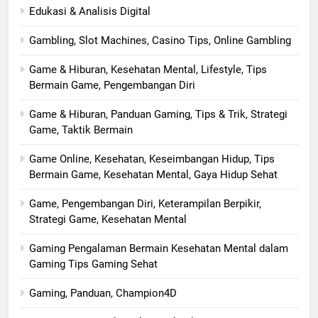
Edukasi & Analisis Digital
Gambling, Slot Machines, Casino Tips, Online Gambling
Game & Hiburan, Kesehatan Mental, Lifestyle, Tips
Bermain Game, Pengembangan Diri
Game & Hiburan, Panduan Gaming, Tips & Trik, Strategi
Game, Taktik Bermain
Game Online, Kesehatan, Keseimbangan Hidup, Tips
Bermain Game, Kesehatan Mental, Gaya Hidup Sehat
Game, Pengembangan Diri, Keterampilan Berpikir,
Strategi Game, Kesehatan Mental
Gaming Pengalaman Bermain Kesehatan Mental dalam
Gaming Tips Gaming Sehat
Gaming, Panduan, Champion4D