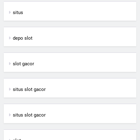
situs
depo slot
slot gacor
situs slot gacor
situs slot gacor