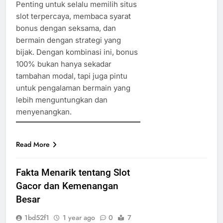
Penting untuk selalu memilih situs
slot terpercaya, membaca syarat
bonus dengan seksama, dan
bermain dengan strategi yang
bijak. Dengan kombinasi ini, bonus
100% bukan hanya sekadar
tambahan modal, tapi juga pintu
untuk pengalaman bermain yang
lebih menguntungkan dan
menyenangkan.
Read More
Fakta Menarik tentang Slot
Gacor dan Kemenangan
Besar
1bd52f1
1 year ago
0
7