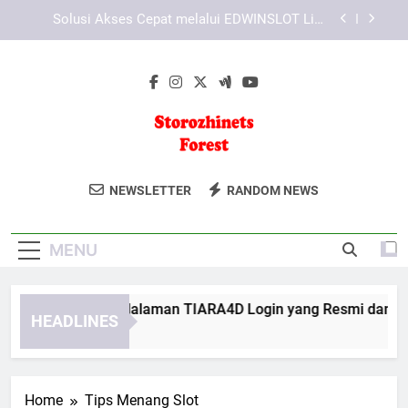
Skip
Cara Memastikan EDWINSLOT Login Berjalan
to
Stabil dan Lancar
content
Tips Menghindari Kesalahan Saat Login Edwinslot
Cara Mengenali Halaman TIARA4D Login yang
Resmi dan Aman
Solusi Akses Cepat melalui EDWINSLOT Link
Alternatif
Storozhinets
Jelajahi Keindahan Alam Di Storozhinets
Cara Memastikan EDWINSLOT Login Berjalan
NEWSLETTER
RANDOM NEWS
Stabil dan Lancar
Forest
Forest. Destinasi Ekowisata Yang
Tips Menghindari Kesalahan Saat Login Edwinslot
Sempurna Untuk Pecinta Alam.
MENU
ara Mengenali Halaman TIARA4D Login yang Resmi dan Ama
HEADLINES
Weeks Ago
Home
Tips Menang Slot