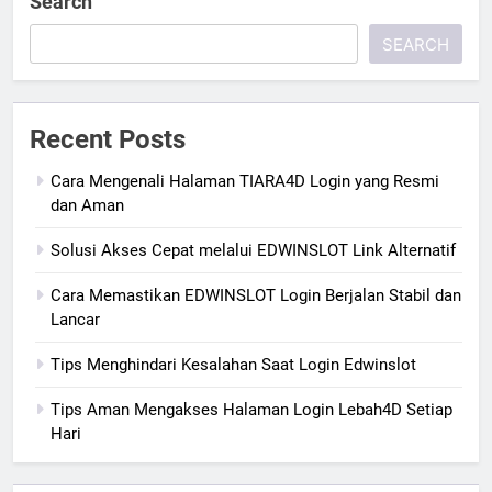
Search
SEARCH
Recent Posts
Cara Mengenali Halaman TIARA4D Login yang Resmi
dan Aman
Solusi Akses Cepat melalui EDWINSLOT Link Alternatif
Cara Memastikan EDWINSLOT Login Berjalan Stabil dan
Lancar
Tips Menghindari Kesalahan Saat Login Edwinslot
Tips Aman Mengakses Halaman Login Lebah4D Setiap
Hari