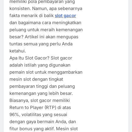
memiliki pola pembayaran yang
konsisten. Namun, apa sebenarnya
fakta menarik di balik
slot gacor
dan bagaimana cara meningkatkan
peluang untuk meraih kemenangan
besar? Artikel ini akan mengupas
tuntas semua yang perlu Anda
ketahui.
Apa Itu Slot Gacor? Slot gacor
adalah istilah yang digunakan
pemain slot untuk menggambarkan
mesin slot dengan tingkat
pembayaran tinggi dan peluang
kemenangan yang lebih besar.
Biasanya, slot gacor memiliki
Return to Player (RTP) di atas
96%, volatilitas yang sesuai
dengan gaya bermain Anda, dan
fitur bonus yang aktif. Mesin slot