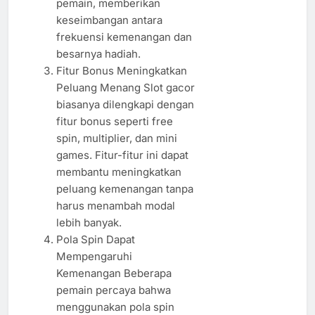
pemain, memberikan
keseimbangan antara
frekuensi kemenangan dan
besarnya hadiah.
Fitur Bonus Meningkatkan
Peluang Menang Slot gacor
biasanya dilengkapi dengan
fitur bonus seperti free
spin, multiplier, dan mini
games. Fitur-fitur ini dapat
membantu meningkatkan
peluang kemenangan tanpa
harus menambah modal
lebih banyak.
Pola Spin Dapat
Mempengaruhi
Kemenangan Beberapa
pemain percaya bahwa
menggunakan pola spin