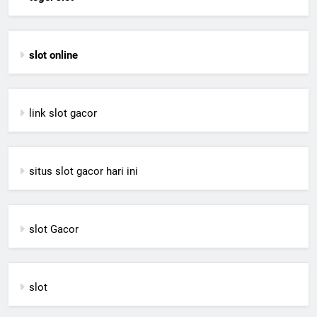
slot online
link slot gacor
situs slot gacor hari ini
slot Gacor
slot