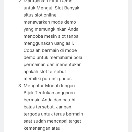
Manfaatkan Fitur Demo
untuk Menguji Slot Banyak
situs slot online
menawarkan mode demo
yang memungkinkan Anda
mencoba mesin slot tanpa
menggunakan uang asli.
Cobalah bermain di mode
demo untuk memahami pola
permainan dan menentukan
apakah slot tersebut
memiliki potensi gacor.
Mengatur Modal dengan
Bijak Tentukan anggaran
bermain Anda dan patuhi
batas tersebut. Jangan
tergoda untuk terus bermain
saat sudah mencapai target
kemenangan atau