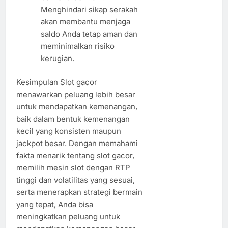
Menghindari sikap serakah
akan membantu menjaga
saldo Anda tetap aman dan
meminimalkan risiko
kerugian.
Kesimpulan Slot gacor
menawarkan peluang lebih besar
untuk mendapatkan kemenangan,
baik dalam bentuk kemenangan
kecil yang konsisten maupun
jackpot besar. Dengan memahami
fakta menarik tentang slot gacor,
memilih mesin slot dengan RTP
tinggi dan volatilitas yang sesuai,
serta menerapkan strategi bermain
yang tepat, Anda bisa
meningkatkan peluang untuk