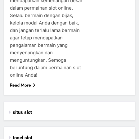
mendapatkan kemenangan besar
dalam permainan slot online.
Selalu bermain dengan bijak,
kelola modal Anda dengan baik,
dan jangan terlalu lama bermain
agar tetap mendapatkan
pengalaman bermain yang
menyenangkan dan
menguntungkan. Semoga
beruntung dalam permainan slot
online Anda!
Read More
situs slot
togel slot