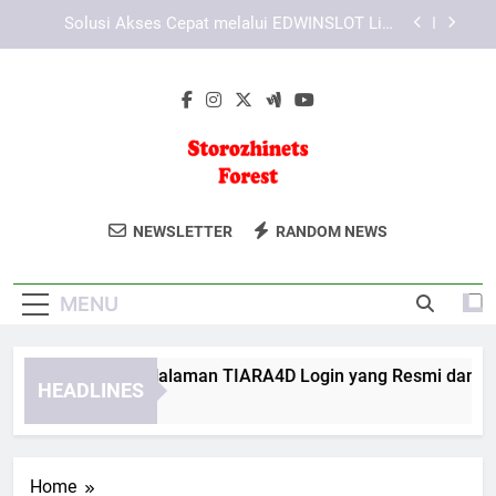
Skip
Cara Memastikan EDWINSLOT Login Berjalan
to
Stabil dan Lancar
content
Tips Menghindari Kesalahan Saat Login Edwinslot
Cara Mengenali Halaman TIARA4D Login yang
Resmi dan Aman
Solusi Akses Cepat melalui EDWINSLOT Link
Alternatif
Storozhinets
Jelajahi Keindahan Alam Di Storozhinets
Cara Memastikan EDWINSLOT Login Berjalan
NEWSLETTER
RANDOM NEWS
Stabil dan Lancar
Forest
Forest. Destinasi Ekowisata Yang
Tips Menghindari Kesalahan Saat Login Edwinslot
Sempurna Untuk Pecinta Alam.
MENU
ara Mengenali Halaman TIARA4D Login yang Resmi dan Ama
HEADLINES
Month Ago
Home