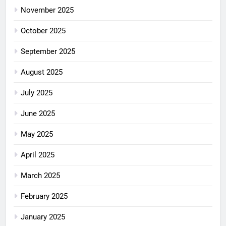
November 2025
October 2025
September 2025
August 2025
July 2025
June 2025
May 2025
April 2025
March 2025
February 2025
January 2025