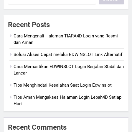
Recent Posts
Cara Mengenali Halaman TIARA4D Login yang Resmi
dan Aman
Solusi Akses Cepat melalui EDWINSLOT Link Alternatif
Cara Memastikan EDWINSLOT Login Berjalan Stabil dan
Lancar
Tips Menghindari Kesalahan Saat Login Edwinslot
Tips Aman Mengakses Halaman Login Lebah4D Setiap
Hari
Recent Comments