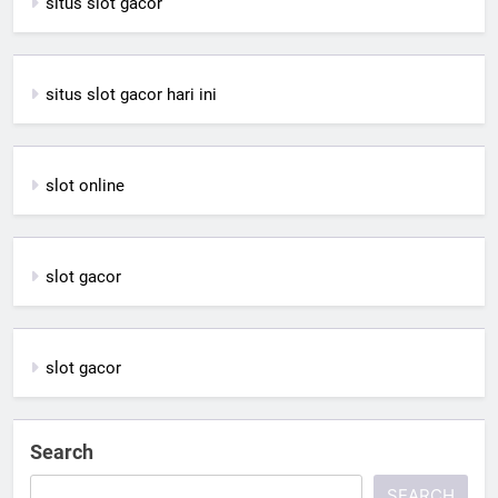
situs slot gacor
situs slot gacor hari ini
slot online
slot gacor
slot gacor
Search
SEARCH