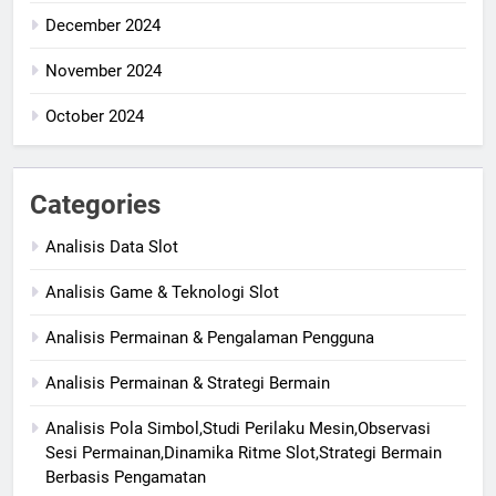
December 2024
November 2024
October 2024
Categories
Analisis Data Slot
Analisis Game & Teknologi Slot
Analisis Permainan & Pengalaman Pengguna
Analisis Permainan & Strategi Bermain
Analisis Pola Simbol,Studi Perilaku Mesin,Observasi
Sesi Permainan,Dinamika Ritme Slot,Strategi Bermain
Berbasis Pengamatan