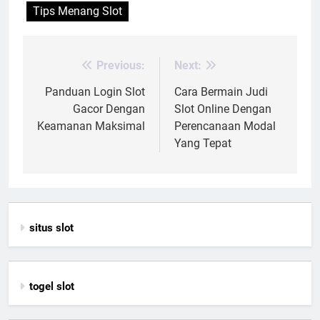
Tips Menang Slot
Previous:
Next:
Post
navigation
Panduan Login Slot
Cara Bermain Judi
Gacor Dengan
Slot Online Dengan
Keamanan Maksimal
Perencanaan Modal
Yang Tepat
situs slot
togel slot