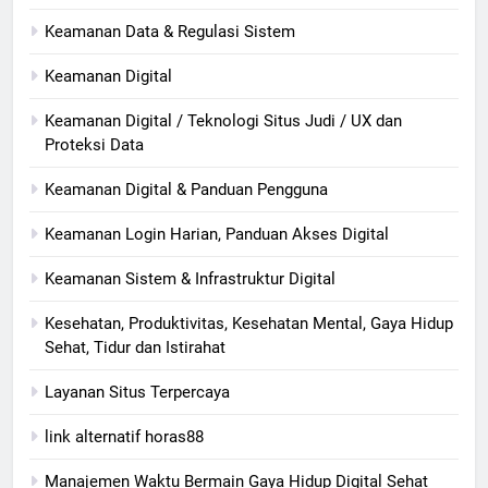
Keamanan Data & Regulasi Sistem
Keamanan Digital
Keamanan Digital / Teknologi Situs Judi / UX dan
Proteksi Data
Keamanan Digital & Panduan Pengguna
Keamanan Login Harian, Panduan Akses Digital
Keamanan Sistem & Infrastruktur Digital
Kesehatan, Produktivitas, Kesehatan Mental, Gaya Hidup
Sehat, Tidur dan Istirahat
Layanan Situs Terpercaya
link alternatif horas88
Manajemen Waktu Bermain Gaya Hidup Digital Sehat