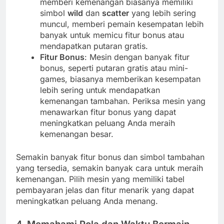
memberi kemenangan biasanya memiliki
simbol
wild
dan
scatter
yang lebih sering
muncul, memberi pemain kesempatan lebih
banyak untuk memicu fitur bonus atau
mendapatkan putaran gratis.
Fitur Bonus
: Mesin dengan banyak fitur
bonus, seperti putaran gratis atau mini-
games, biasanya memberikan kesempatan
lebih sering untuk mendapatkan
kemenangan tambahan. Periksa mesin yang
menawarkan fitur bonus yang dapat
meningkatkan peluang Anda meraih
kemenangan besar.
Semakin banyak fitur bonus dan simbol tambahan
yang tersedia, semakin banyak cara untuk meraih
kemenangan. Pilih mesin yang memiliki tabel
pembayaran jelas dan fitur menarik yang dapat
meningkatkan peluang Anda menang.