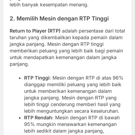
lebih banyak kesempatan menang.
2. Memilih Mesin dengan RTP Tinggi
Return to Player (RTP)
adalah persentase dari total
taruhan yang dikembalikan kepada pemain dalam
jangka panjang. Mesin dengan RTP tinggi
memberikan peluang yang lebih baik bagi pemain
untuk mendapatkan kemenangan dalam jangka
panjang.
RTP Tinggi
: Mesin dengan RTP di atas 96%
dianggap memiliki peluang yang lebih baik
untuk memberikan kemenangan dalam
jangka panjang. Mesin dengan RTP yang
lebih tinggi cenderung memberi hasil yang
lebih menguntungkan secara keseluruhan.
RTP Rendah
: Mesin dengan RTP di bawah
95% mungkin menawarkan kemenangan
lebih sedikit dalam jangka panjang,