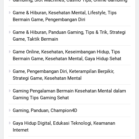
Game & Hiburan, Kesehatan Mental, Lifestyle, Tips
Bermain Game, Pengembangan Diri
Game & Hiburan, Panduan Gaming, Tips & Trik, Strategi
Game, Taktik Bermain
Game Online, Kesehatan, Keseimbangan Hidup, Tips
Bermain Game, Kesehatan Mental, Gaya Hidup Sehat
Game, Pengembangan Diri, Keterampilan Berpikir,
Strategi Game, Kesehatan Mental
Gaming Pengalaman Bermain Kesehatan Mental dalam
Gaming Tips Gaming Sehat
Gaming, Panduan, Champion4D
Gaya Hidup Digital, Edukasi Teknologi, Keamanan
Internet