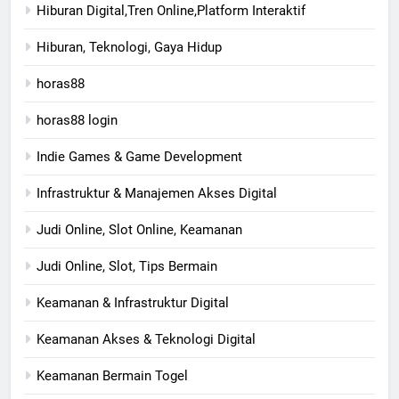
Hiburan Digital,Tren Online,Platform Interaktif
Hiburan, Teknologi, Gaya Hidup
horas88
horas88 login
Indie Games & Game Development
Infrastruktur & Manajemen Akses Digital
Judi Online, Slot Online, Keamanan
Judi Online, Slot, Tips Bermain
Keamanan & Infrastruktur Digital
Keamanan Akses & Teknologi Digital
Keamanan Bermain Togel