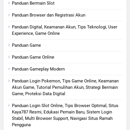
Panduan Bermain Slot
Panduan Browser dan Registrasi Akun
Panduan Digital, Keamanan Akun, Tips Teknologi, User
Experience, Game Online
Panduan Game
Panduan Game Online
Panduan Gameplay Modern
Panduan Login Pokemon, Tips Game Online, Keamanan
Akun Game, Tutorial Pemulihan Akun, Strategi Bermain
Game, Proteksi Data Digital
Panduan Login Slot Online, Tips Browser Optimal, Situs
Kaya787 Resmi, Edukasi Pemain Baru, Sistem Login
Stabil, Multi Browser Support, Navigasi Situs Ramah
Pengguna