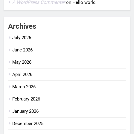
A WordPress Commenter
on
Hello world!
Archives
July 2026
June 2026
May 2026
April 2026
March 2026
February 2026
January 2026
December 2025