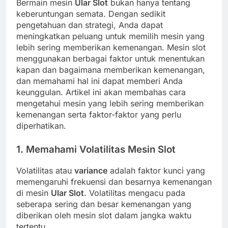
Bermain mesin
Ular Slot
bukan hanya tentang
keberuntungan semata. Dengan sedikit
pengetahuan dan strategi, Anda dapat
meningkatkan peluang untuk memilih mesin yang
lebih sering memberikan kemenangan. Mesin slot
menggunakan berbagai faktor untuk menentukan
kapan dan bagaimana memberikan kemenangan,
dan memahami hal ini dapat memberi Anda
keunggulan. Artikel ini akan membahas cara
mengetahui mesin yang lebih sering memberikan
kemenangan serta faktor-faktor yang perlu
diperhatikan.
1. Memahami Volatilitas Mesin Slot
Volatilitas atau
variance
adalah faktor kunci yang
memengaruhi frekuensi dan besarnya kemenangan
di mesin
Ular Slot
. Volatilitas mengacu pada
seberapa sering dan besar kemenangan yang
diberikan oleh mesin slot dalam jangka waktu
tertentu.