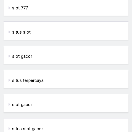
slot 777
situs slot
slot gacor
situs terpercaya
slot gacor
situs slot gacor