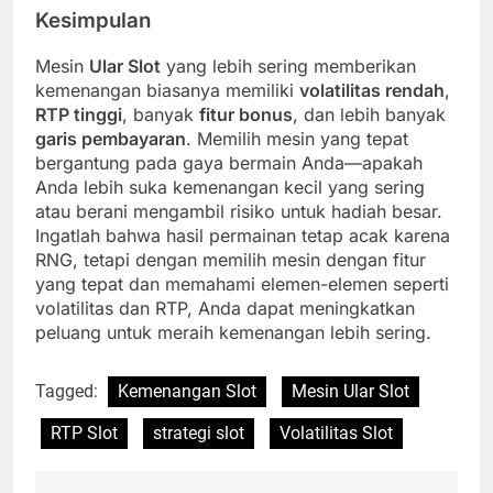
Kesimpulan
Mesin
Ular Slot
yang lebih sering memberikan
kemenangan biasanya memiliki
volatilitas rendah
,
RTP tinggi
, banyak
fitur bonus
, dan lebih banyak
garis pembayaran
. Memilih mesin yang tepat
bergantung pada gaya bermain Anda—apakah
Anda lebih suka kemenangan kecil yang sering
atau berani mengambil risiko untuk hadiah besar.
Ingatlah bahwa hasil permainan tetap acak karena
RNG, tetapi dengan memilih mesin dengan fitur
yang tepat dan memahami elemen-elemen seperti
volatilitas dan RTP, Anda dapat meningkatkan
peluang untuk meraih kemenangan lebih sering.
Tagged:
Kemenangan Slot
Mesin Ular Slot
RTP Slot
strategi slot
Volatilitas Slot