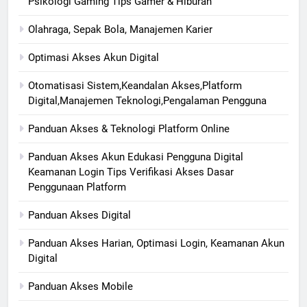
Psikologi Gaming Tips Gamer & Hiburan
Olahraga, Sepak Bola, Manajemen Karier
Optimasi Akses Akun Digital
Otomatisasi Sistem,Keandalan Akses,Platform
Digital,Manajemen Teknologi,Pengalaman Pengguna
Panduan Akses & Teknologi Platform Online
Panduan Akses Akun Edukasi Pengguna Digital
Keamanan Login Tips Verifikasi Akses Dasar
Penggunaan Platform
Panduan Akses Digital
Panduan Akses Harian, Optimasi Login, Keamanan Akun
Digital
Panduan Akses Mobile